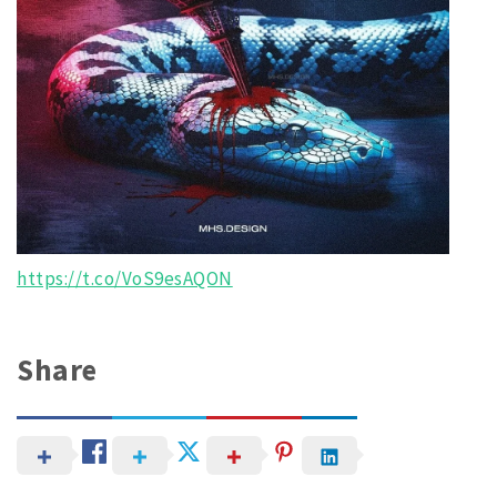
https://t.co/VoS9esAQON
Share