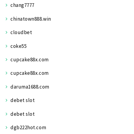
chang7777
chinatown888.win
cloudbet
coke55
cupcake88x.com
cupcake88x.com
daruma1688.com
debet slot
debet slot
dgb222hot.com