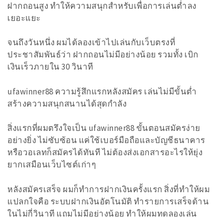
ฝากถอนสูง ทำให้ความสนุกสำหรับเพื่อการเล่นต่ำลง
เยอะแยะ
จนถึงวันหนึ่ง ผมได้ลองเข้าไปเล่นกับเว็บตรงที่
ประชาสัมพันธ์ว่า ฝากถอนไม่มีอย่างน้อย รวมทั้ง เบิก
เงินเร็วภายใน 30 วินาที
ufawinner88 ความรู้สึกแรกหลังสมัคร เล่นไม่มีขั้นต่ำ
สร้างความสนุกสนานได้สุดกำลัง
สิ่งแรกที่ผมตรึงใจเป็น ufawinner88 ขั้นตอนสมัครง่าย
อย่างยิ่ง ไม่ซับซ้อน แค่ใช้เบอร์มือถือและบัญชีธนาคาร
หรือวอเลทก็สมัครได้ทันที ไม่ต้องส่งเอกสารอะไรให้ยุ่ง
ยากเสมือนเว็บไซต์เก่าๆ
หลังสมัครเสร็จ ผมก็ทำการฝากเงินครั้งแรก สิ่งที่ทำให้ผม
แปลกใจคือ ระบบฝากเงินอัตโนมัติ ทำรายการเสร็จด้าน
ในไม่กี่วินาที แถมไม่มีอย่างน้อย ทำให้ผมทดลองเล่น