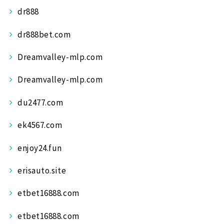
dr888
dr888bet.com
Dreamvalley-mlp.com
Dreamvalley-mlp.com
du2477.com
ek4567.com
enjoy24.fun
erisauto.site
etbet16888.com
etbet16888.com