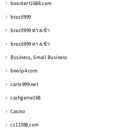
boonlert1688.com
brazil999
brazil999 ทางเข้า
brazil999 ทางเข้า
Business, Small Business
bwvip4.com
carlo999.net
cashgame168
Casino
cc11388.com