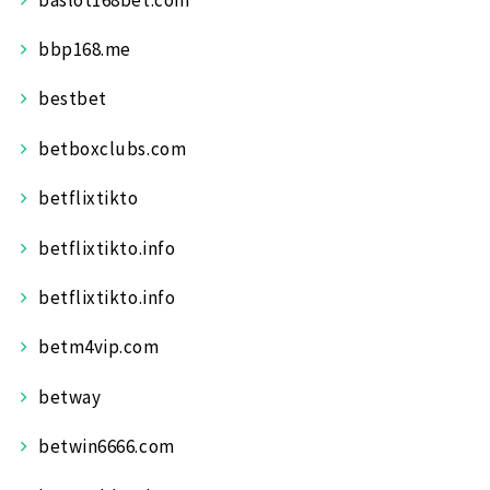
bbp168.me
bestbet
betboxclubs.com
betflixtikto
betflixtikto.info
betflixtikto.info
betm4vip.com
betway
betwin6666.com