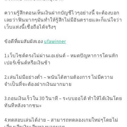
ความรู้สึกตอนเห็นเงินฝากบัญชีไวๆอย่างนี้ จะต้องบอก
เลยว่าฟินมากๆมันทำให้รู้สึกไม่มีอันตรายและก็แน่ใจว่า
เว็บแห่งนี้เชื่อถือได้จริงๆ
ข้อดีที่ผมสัมผัสเอง
ufawinner
1.เว็บไซต์ตรงไม่ผ่านเอเย่นต์ – หมดปัญหาการโดนหัก
เปอร์เซ็นต์หรือเงินช้า
2.เล่นไม่มีอย่างต่ำ – พนันได้ตามต้องการ ไม่มีความ
จำเป็นที่จะต้องฝากเงินมากมาย
3.ถอนเงินเร็วใน 30 วินาที – ระบบออโต้ ทำให้ได้เงินโดย
ทันทีหลังจากชนะ
4.ทดสอบเล่นได้ง่าย – สามารถทดลองเกมใหม่ๆโดยไม่
เสี่ยงเสียเงินเสียทองมากมาย