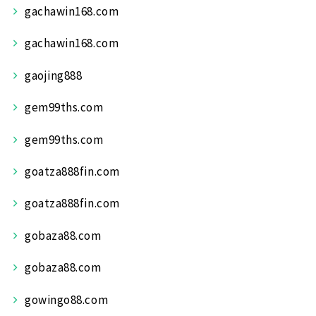
gachawin168.com
gachawin168.com
gaojing888
gem99ths.com
gem99ths.com
goatza888fin.com
goatza888fin.com
gobaza88.com
gobaza88.com
gowingo88.com