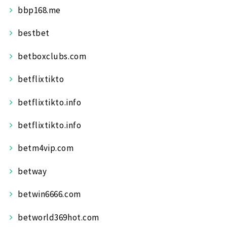
bbp168.me
bestbet
betboxclubs.com
betflixtikto
betflixtikto.info
betflixtikto.info
betm4vip.com
betway
betwin6666.com
betworld369hot.com