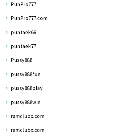
PunPro777
PunPro777.com
puntaek66
puntaek77
Pussy888
pussy888fun
pussy888play
pussy888win
ramclubx.com
ramclubx.com