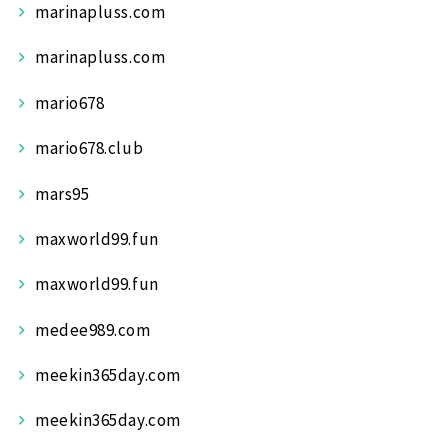
marinapluss.com
marinapluss.com
mario678
mario678.club
mars95
maxworld99.fun
maxworld99.fun
medee989.com
meekin365day.com
meekin365day.com