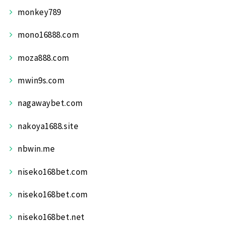
monkey789
mono16888.com
moza888.com
mwin9s.com
nagawaybet.com
nakoya1688.site
nbwin.me
niseko168bet.com
niseko168bet.com
niseko168bet.net