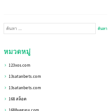
ค้นหา
สำหรับ:
หมวดหมู่
123xos.com
13satanbets.com
13satanbets.com
168 สล็อต
1688vegasx.com