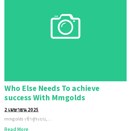
Who Else Needs To achieve
success With Mmgolds
2 เมษายน 2025
mmgolds เข้าสู่ระบบ,…
Read More