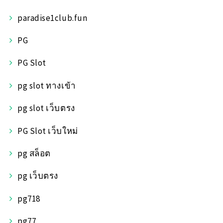
paradise1club.fun
PG
PG Slot
pg slot ทางเข้า
pg slot เว็บตรง
PG Slot เว็บใหม่
pg สล็อต
pg เว็บตรง
pg718
pg77