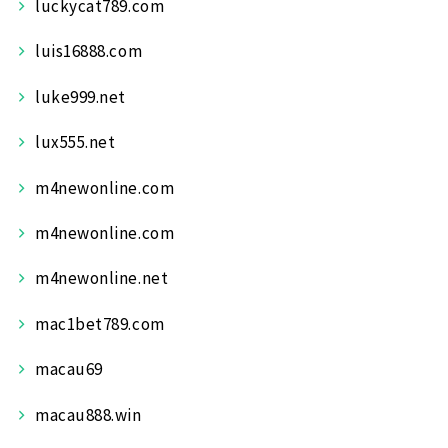
luckycat789.com
luis16888.com
luke999.net
lux555.net
m4newonline.com
m4newonline.com
m4newonline.net
mac1bet789.com
macau69
macau888.win