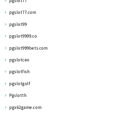
pgslot77
pgslot77.com
pgslot99
pgslot9999.co
pgslot999bets.com
pgslotceo
pgslotfish
pgslotgolf
Pgslotth
pgx62game.com