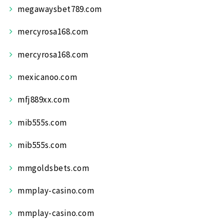
megawaysbet789.com
mercyrosa168.com
mercyrosa168.com
mexicanoo.com
mfj889xx.com
mib555s.com
mib555s.com
mmgoldsbets.com
mmplay-casino.com
mmplay-casino.com