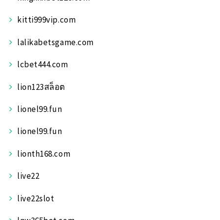
kitti999vip.com
lalikabetsgame.com
lcbet444.com
lion123สล็อต
lionel99.fun
lionel99.fun
lionth168.com
live22
live22slot