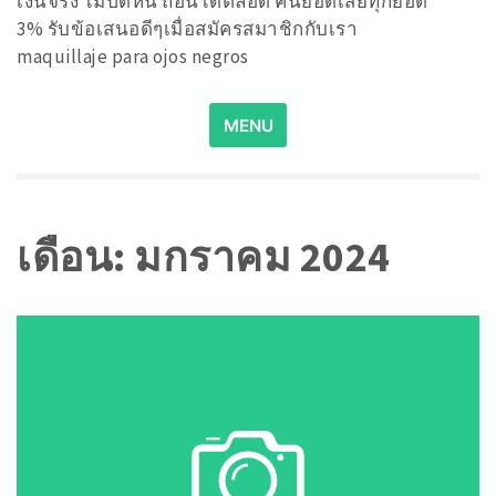
เงินจริง ไม่ปิดหนี ถอนได้ตลอด คืนยอดเสียทุกยอด
3% รับข้อเสนอดีๆเมื่อสมัครสมาชิกกับเรา
maquillaje para ojos negros
Search
MENU
for:
เดือน:
มกราคม 2024