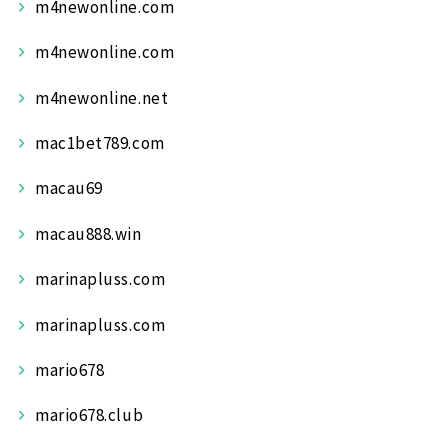
m4newonline.com
m4newonline.com
m4newonline.net
mac1bet789.com
macau69
macau888.win
marinapluss.com
marinapluss.com
mario678
mario678.club