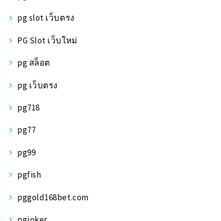
pg slot เว็บตรง
PG Slot เว็บใหม่
pg สล็อต
pg เว็บตรง
pg718
pg77
pg99
pgfish
pggold168bet.com
pgjoker