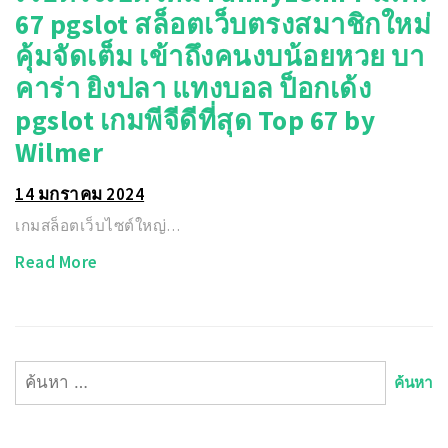
67 pgslot สล็อตเว็บตรงสมาชิกใหม่
คุ้มจัดเต็ม เข้าถึงคนงบน้อยหวย บา
คาร่า ยิงปลา แทงบอล ป็อกเด้ง
pgslot เกมพีจีดีที่สุด Top 67 by
Wilmer
14 มกราคม 2024
เกมสล็อตเว็บไซต์ใหญ่…
Read More
ค้นหา
สำหรับ: