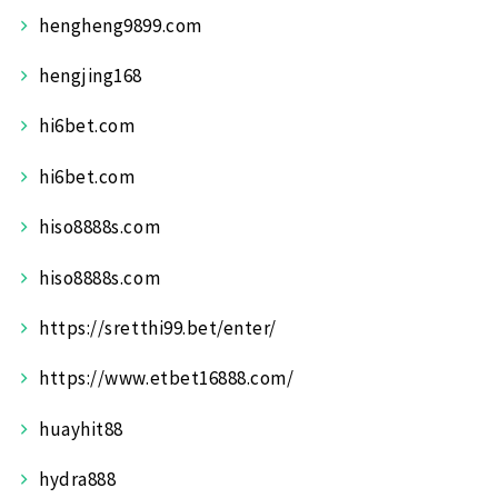
hengheng9899.com
hengjing168
hi6bet.com
hi6bet.com
hiso8888s.com
hiso8888s.com
https://sretthi99.bet/enter/
https://www.etbet16888.com/
huayhit88
hydra888