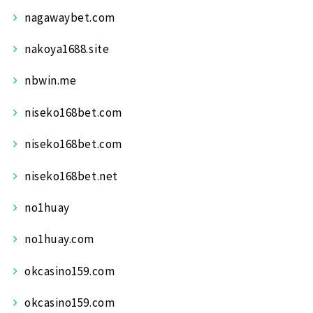
nagawaybet.com
nakoya1688.site
nbwin.me
niseko168bet.com
niseko168bet.com
niseko168bet.net
no1huay
no1huay.com
okcasino159.com
okcasino159.com