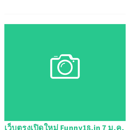
เว็บตรงเปิดใหม่ Funny18.in 7 ม.ค.