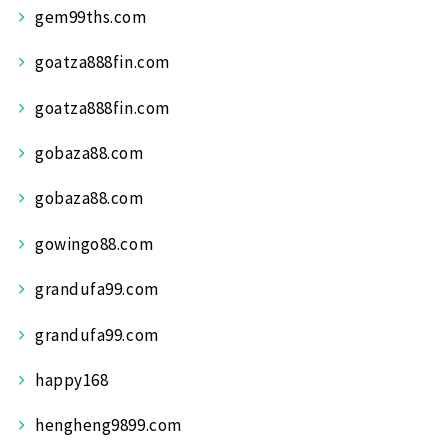
gem99ths.com
goatza888fin.com
goatza888fin.com
gobaza88.com
gobaza88.com
gowingo88.com
grandufa99.com
grandufa99.com
happy168
hengheng9899.com