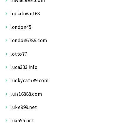
lnw365bet.com
lockdown168
london45
london6789.com
lotto77
luca333.info
luckycat789.com
luis16888.com
luke999.net
lux555.net