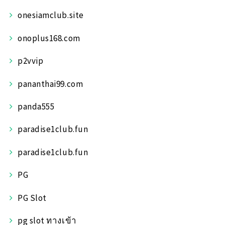
onesiamclub.site
onoplus168.com
p2vvip
pananthai99.com
panda555
paradise1club.fun
paradise1club.fun
PG
PG Slot
pg slot ทางเข้า