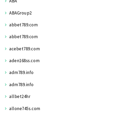
ABA
ABAGroup2
abbet789.com
abbet789.com
acebet789.com
aden168ss.com
adm789.info
adm789.info
allbet24hr
allone745s.com