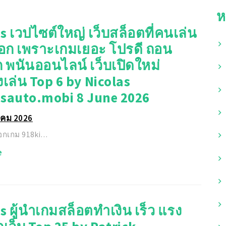
ห
s เวปไซต์ใหญ่ เว็บสล็อตที่คนเล่น
ลือก เพราะเกมเยอะ โปรดี ถอน
 พนันออนไลน์ เว็บเปิดใหม่
ล่น Top 6 by Nicolas
ssauto.mobi 8 June 2026
คม 2026
อกเกม 918ki…
e
s ผู้นำเกมสล็อตทำเงิน เร็ว แรง