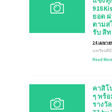
แซงทุก
918Kis
ยอด ฝ
ตามสไ
รับ สิ
24 เมษาย
บทเรียนที่ม
Read Mor
คาสิโ
ๆ พร้อ
รางวัล