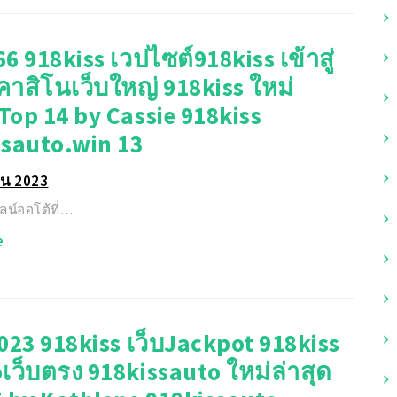
66 918kiss เวปไซต์918kiss เข้าสู่
าสิโนเว็บใหญ่ 918kiss ใหม่
 Top 14 by Cassie 918kiss
ssauto.win 13
ยน 2023
น์ออโต้ที่…
e
023 918kiss เว็บJackpot 918kiss
เว็บตรง 918kissauto ใหม่ล่าสุด