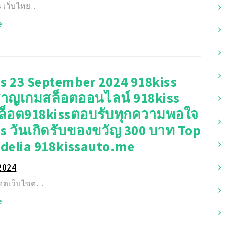
ss เว็บไทย…
e
ss 23 September 2024 918kiss
วชาญเกมสล็อตออนไลน์ 918kiss
ล็อต918kissตอบรับทุกความพอใจ
s วันเกิดรับของขวัญ 300 บาท Top
idelia 918kissauto.me
2024
ล็อตเว็บไซต…
e