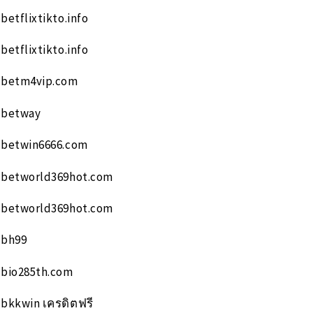
betflixtikto.info
betflixtikto.info
betm4vip.com
betway
betwin6666.com
betworld369hot.com
betworld369hot.com
bh99
bio285th.com
bkkwin เครดิตฟรี