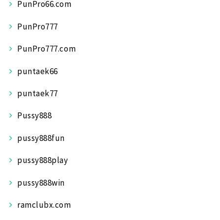
PunPro66.com
PunPro777
PunPro777.com
puntaek66
puntaek77
Pussy888
pussy888fun
pussy888play
pussy888win
ramclubx.com