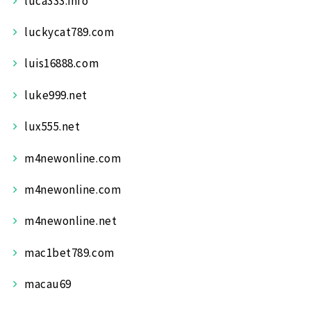
luca333.info
luckycat789.com
luis16888.com
luke999.net
lux555.net
m4newonline.com
m4newonline.com
m4newonline.net
mac1bet789.com
macau69