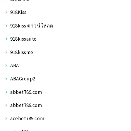
918Kiss
918kiss ดาวน์โหลด
918kissauto
918kissme
ABA
ABAGroup2
abbet789.com
abbet789.com
acebet789.com