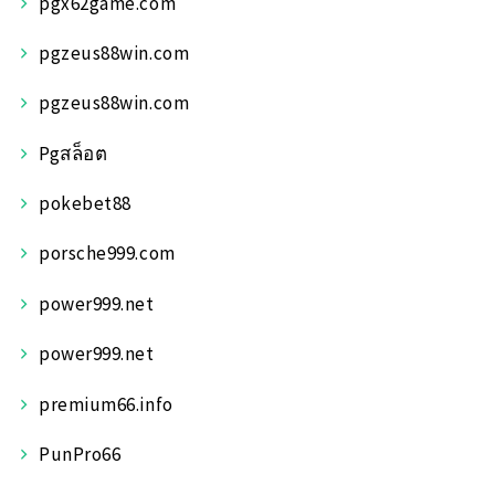
pgx62game.com
pgzeus88win.com
pgzeus88win.com
Pgสล็อต
pokebet88
porsche999.com
power999.net
power999.net
premium66.info
PunPro66