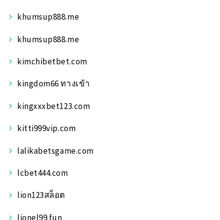
khumsup888.me
khumsup888.me
kimchibetbet.com
kingdom66 ทางเข้า
kingxxxbet123.com
kitti999vip.com
lalikabetsgame.com
lcbet444.com
lion123สล็อต
lionel99.fun