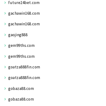
future24bet.com
gachawin168.com
gachawin168.com
gaojing888
gem99ths.com
gem99ths.com
goatza888fin.com
goatza888fin.com
gobaza88.com
gobaza88.com