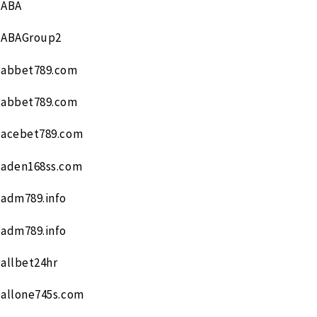
ABA
ABAGroup2
abbet789.com
abbet789.com
acebet789.com
aden168ss.com
adm789.info
adm789.info
allbet24hr
allone745s.com