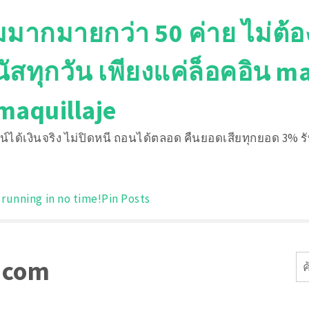
มากมายกว่า 50 ค่าย ไม่ต้
นัสทุกวัน เพียงแค่ล็อคอิน ma
maquillaje
ได้เงินจริง ไม่ปิดหนี ถอนได้ตลอด คืนยอดเสียทุกยอด 3% รั
Search
 running in no time!
Pin Posts
for:
ค้
.com
สำ