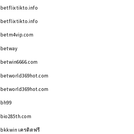
betflixtikto.info
betflixtikto.info
betm4vip.com
betway
betwin6666.com
betworld369hot.com
betworld369hot.com
bh99
bio285th.com
bkkwin เครดิตฟรี