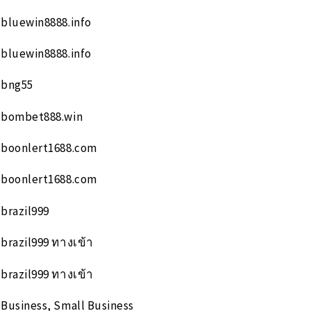
bluewin8888.info
bluewin8888.info
bng55
bombet888.win
boonlert1688.com
boonlert1688.com
brazil999
brazil999 ทางเข้า
brazil999 ทางเข้า
Business, Small Business