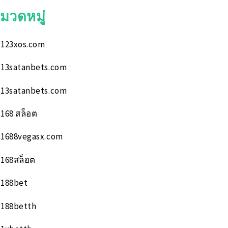
มวดหมู่
123xos.com
13satanbets.com
13satanbets.com
168 สล็อต
1688vegasx.com
168สล็อต
188bet
188betth