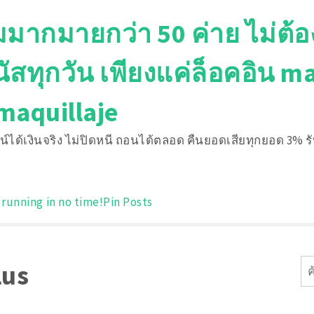
มากมายกว่า 50 ค่าย ไม่ต้
นัสทุกวัน เพียงแค่ล็อคอิน ma
maquillaje
ได้เงินจริง ไม่ปิดหนี ถอนได้ตลอด คืนยอดเสียทุกยอด 3% รั
Search
 running in no time!
Pin Posts
for:
ค้
lus
สำ