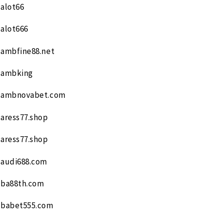
alot66
alot666
ambfine88.net
ambking
ambnovabet.com
aress77.shop
aress77.shop
audi688.com
ba88th.com
babet555.com