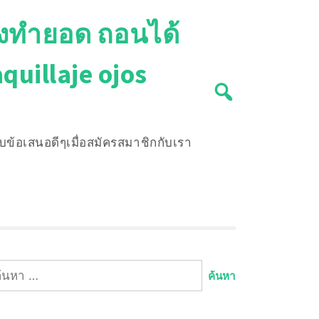
องทำยอด ถอนได้
quillaje ojos
บข้อเสนอดีๆเมื่อสมัครสมาชิกกับเรา
นหา
หรับ: