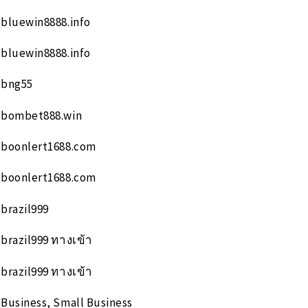
bluewin8888.info
bluewin8888.info
bng55
bombet888.win
boonlert1688.com
boonlert1688.com
brazil999
brazil999 ทางเข้า
brazil999 ทางเข้า
Business, Small Business