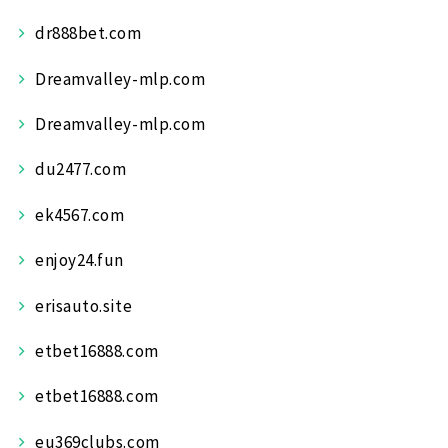
dr888bet.com
Dreamvalley-mlp.com
Dreamvalley-mlp.com
du2477.com
ek4567.com
enjoy24.fun
erisauto.site
etbet16888.com
etbet16888.com
eu369clubs.com