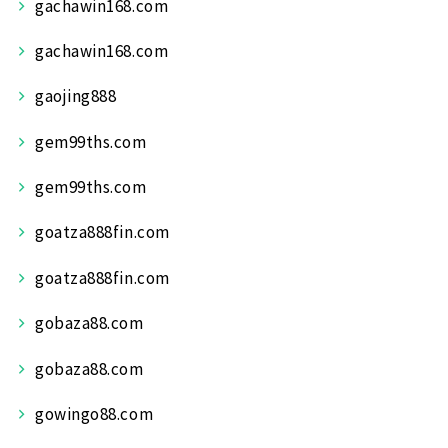
gachawin168.com
gachawin168.com
gaojing888
gem99ths.com
gem99ths.com
goatza888fin.com
goatza888fin.com
gobaza88.com
gobaza88.com
gowingo88.com