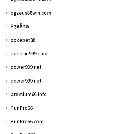
pgzeus88win.com
Pgสล็อต
pokebet88
porsche999.com
power999.net
power999.net
premium66.info
PunPro66
PunPro66.com