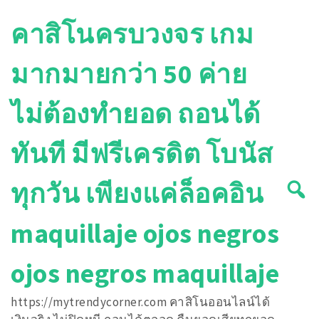
Skip
คาสิโนครบวงจร เกม
to
content
มากมายกว่า 50 ค่าย
ไม่ต้องทำยอด ถอนได้
ทันที มีฟรีเครดิต โบนัส
ทุกวัน เพียงแค่ล็อคอิน
maquillaje ojos negros
ojos negros maquillaje
https://mytrendycorner.com คาสิโนออนไลน์ได้