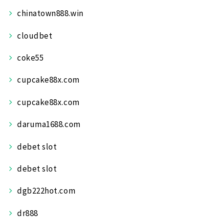
chinatown888.win
cloudbet
coke55
cupcake88x.com
cupcake88x.com
daruma1688.com
debet slot
debet slot
dgb222hot.com
dr888