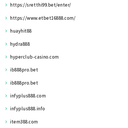
https://sretthi99.bet/enter/
https://www.etbet16888.com/
huayhit88
hydra888
hyperclub-casino.com
ib888pro.bet
ib888pro.bet
infyplus888.com
infyplus888.info
item388.com