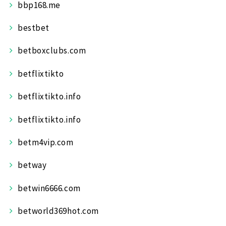
bbp168.me
bestbet
betboxclubs.com
betflixtikto
betflixtikto.info
betflixtikto.info
betm4vip.com
betway
betwin6666.com
betworld369hot.com