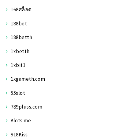
168สล็อต
188bet
188betth
1xbetth
1xbit1
1xgameth.com
55slot
789pluss.com
8lots.me
918Kiss