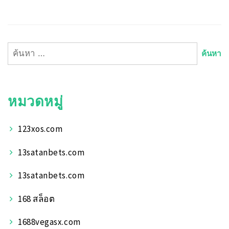
ค้นหา
สำหรับ:
หมวดหมู่
123xos.com
13satanbets.com
13satanbets.com
168 สล็อต
1688vegasx.com