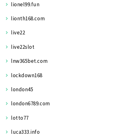
lionel99.fun
lionth168.com
live22
live22slot
lnw365bet.com
lockdown168
london45
london6789.com
lotto77
luca333.info