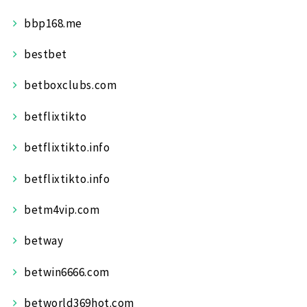
bbp168.me
bestbet
betboxclubs.com
betflixtikto
betflixtikto.info
betflixtikto.info
betm4vip.com
betway
betwin6666.com
betworld369hot.com