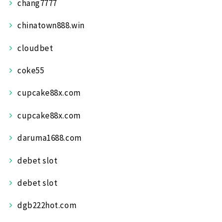
chang7777
chinatown888.win
cloudbet
coke55
cupcake88x.com
cupcake88x.com
daruma1688.com
debet slot
debet slot
dgb222hot.com