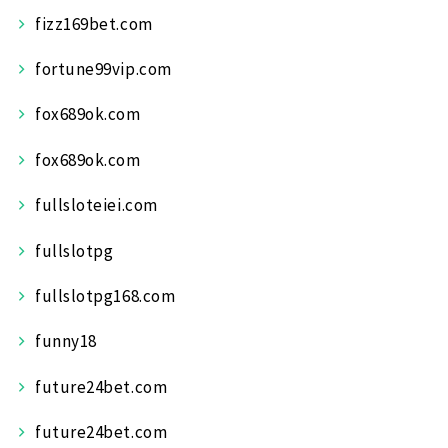
fizz169bet.com
fortune99vip.com
fox689ok.com
fox689ok.com
fullsloteiei.com
fullslotpg
fullslotpg168.com
funny18
future24bet.com
future24bet.com