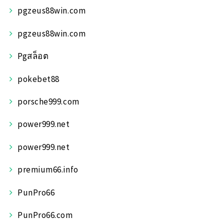
pgzeus88win.com
pgzeus88win.com
Pgสล็อต
pokebet88
porsche999.com
power999.net
power999.net
premium66.info
PunPro66
PunPro66.com