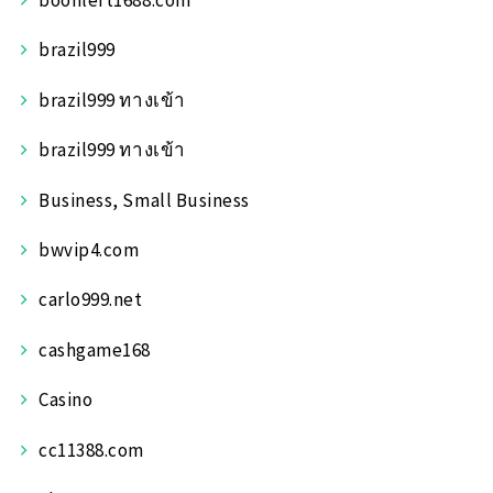
brazil999
brazil999 ทางเข้า
brazil999 ทางเข้า
Business, Small Business
bwvip4.com
carlo999.net
cashgame168
Casino
cc11388.com