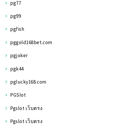
pg77
pg99
pgfish
pggold168bet.com
pgjoker
pgk44
pglucky168.com
PGSlot
Pgslot เว็บตรง
Pgslot เว็บตรง