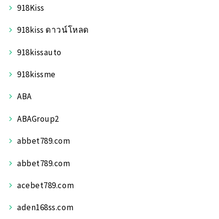
918Kiss
918kiss ดาวน์โหลด
918kissauto
918kissme
ABA
ABAGroup2
abbet789.com
abbet789.com
acebet789.com
aden168ss.com