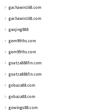
gachawin168.com
gachawin168.com
gaojing888
gem99ths.com
gem99ths.com
goatza888fin.com
goatza888fin.com
gobaza88.com
gobaza88.com
gowingo88.com