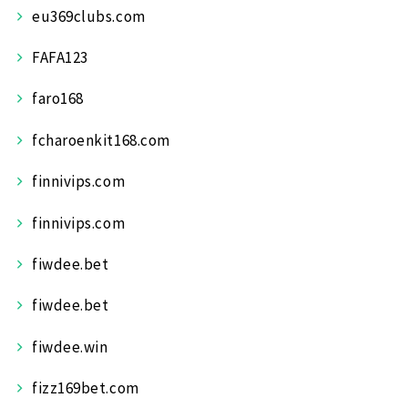
eu369clubs.com
FAFA123
faro168
fcharoenkit168.com
finnivips.com
finnivips.com
fiwdee.bet
fiwdee.bet
fiwdee.win
fizz169bet.com