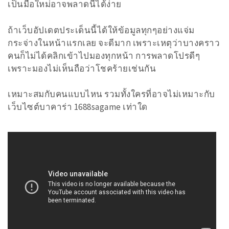
เป็นมือใหม่อาจพลาดนี้ได้ง่าย
ถ้าเว็บอัปเดตประเด็นนี้ได้ให้ข้อมูลทุกๆอย่างแจ่ม
กระจ่างในหน้าแรกเลย จะดีมาก เพราะเหตุว่าบางคราว
คนก็ไม่ได้คลิกเข้าไปมองทุกหน้า การพลาดโปรดีๆ
เพราะมองไม่เห็นถือว่าโชคร้ายเช่นกัน
เหมาะสมกับคนแบบไหน รวมทั้งใครที่อาจไม่เหมาะกับ
เว็บไซต์บาคาร่า 1688sagame เท่าใด