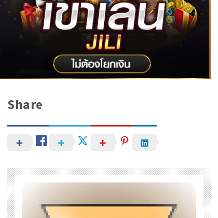
Share