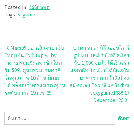
Posted in
168สล็อต
Tags
sagame
Mars95 ถอนเงินง่าย เว็บ
บาคาร่า คาสิโนออนไลน์
แนะแนว
ใหญ่ เงินชัวร์ Top 95 by
รูปแบบใหม่ กำไรดี สมัคร
เรื่อง
Indira Mars95 สมาชิกใหม่
รับ 1,000 จบไวได้เงินเร็ว
รับ 50% ศูนย์รวมเกมคาสิ
แจกจริง โอนไว ได้เงินจริง
โนคุณภาพ 10 ล้าน ก็ถอน
บาคาร่า เกมกำลังไหล
ได้ สล็อตเว็บตรง มาตรฐาน
สมัครเลย Top 48 by Barbra
ระดับสากล 19 ก.พ. 25
sexygame1688 17
December 26
ค้นหา
สำหรับ: