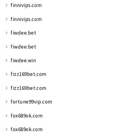
finnivips.com
finnivips.com
fiwdee.bet
fiwdee.bet
fiwdee.win
fizz169bet.com
fizz169bet.com
fortune99vip.com
fox689ok.com
fox689ok.com