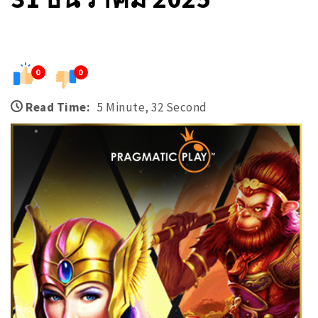
0
0
Read Time:
5 Minute, 32 Second