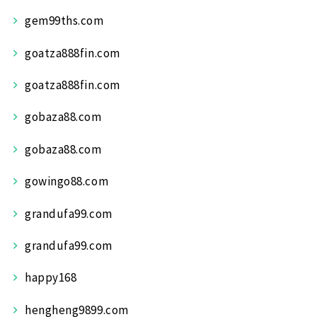
gem99ths.com
goatza888fin.com
goatza888fin.com
gobaza88.com
gobaza88.com
gowingo88.com
grandufa99.com
grandufa99.com
happy168
hengheng9899.com