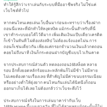
ทำให้รู้สึกว่าเราเล่นกับระบบที่มืออาชีพจริง ไม่ใช่แค่
เว็บไซต์ทั่วไป
หากคนไหนเคยเล่นเว็บอื่นมาก่อนจะทราบว่าเรื่องฝาก
ถอนนี่แหละที่มักทำให้หงุดหงิด แม้กระนั้นสำหรับที่นี่
เขาทำระบบออโต้ไว้ดีมาก เพิ่มเติมเงินแป๊บเดียวเครดิต
ก็เข้าในทันที ไม่ต้องส่งสลิป ไม่ต้องแจ้งแอดไม่น การ
ถอนก็เช่นเดียวกัน เพียงแค่กรอกจำนวนเงินแล้วกดถอน
คอยไม่ถึงนาที เงินก็กระดอนฝากบัญชีแบบไวเกินคาด
จากประสบการณ์ส่วนตัว ทดลองถอน168สล็อต หลาย
รอบ อีกทั้งยอดหลักร้อยและหลักพันก็ไม่มีช้า ไม่มีหาย
ไม่เคยต้องตามเรื่องเลย ที่สำคัญไม่มีค่าขนบธรรมเนียม
หรืออย่างต่ำให้ยุ่งยาก คนไหนกันเล่นได้นิดนึงก็ถอน
ออกมาเก็บได้เลย ไม่ต้องกลัวว่าเว็บจะดึงไว้
ประสบการณ์จริงในการเล่นบาคาร่ากับเว็บ
1688sagame นี้แบบรายวัน ที่ไม่ได้สวยหรูแม้กระนั้นก็ไม่