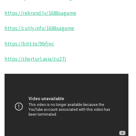
https://rebrand.ly/1688sagame
https://cutly.info/1688sagame
https://bitt.to/9bfjnc
https://shorturl.asia/zu2Tj