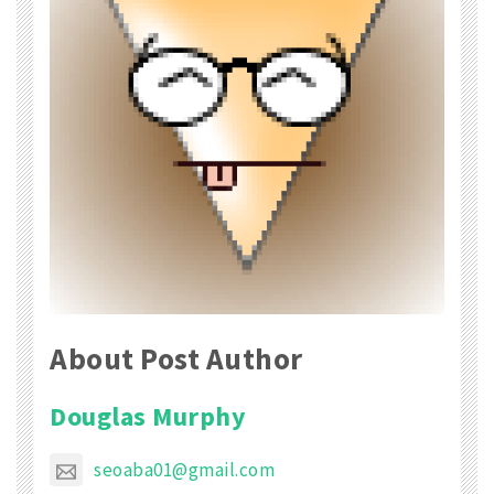
About Post Author
Douglas Murphy
seoaba01@gmail.com