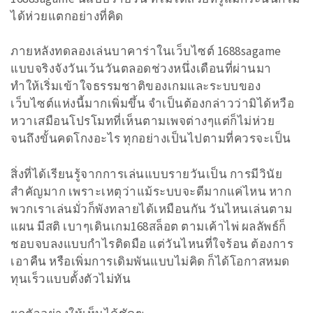
ได้ห่วยแตกอย่างที่คิด
ภายหลังทดลองเล่นบาคาร่าในเว็บไซต์ 1688sagame
แบบจริงจังวันเว้นวันตลอดช่วงหนึ่งเดือนที่ผ่านมา
ทำให้เริ่มเข้าใจธรรมชาติของเกมและระบบของ
เว็บไซต์แห่งนี้มากเพิ่มขึ้น จำเป็นต้องกล่าวว่ามิได้หวือ
หวาเสมือนโปรโมทที่เห็นตามเพจต่างๆแต่ก็ไม่ห่วย
จนถึงขั้นคดโกงอะไร ทุกอย่างเป็นไปตามที่ควรจะเป็น
สิ่งที่ได้เรียนรู้จากการเล่นแบบรายวันเป็น การมีวินัย
สำคัญมาก เพราะเหตุว่าแม้ระบบจะดีมากแค่ไหน หาก
พวกเราเล่นมั่วก็พังทลายได้เหมือนกัน วันไหนเล่นตาม
แผน มีสติ เบาๆเดินเกม168สล็อต ตามเค้าไพ่ ผลลัพธ์ก็
ชอบจบลงแบบกำไรติดมือ แต่วันไหนที่ใจร้อน ต้องการ
เอาคืน หรือเพิ่มการเดิมพันแบบไม่คิด ก็ได้โอกาสหมด
ทุนเร็วแบบตั้งตัวไม่ทัน