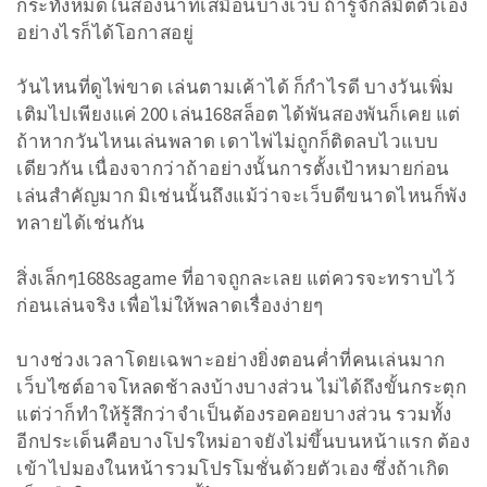
กระทั่งหมดในสองนาทีเสมือนบางเว็บ ถ้ารู้จักลิมิตตัวเอง
อย่างไรก็ได้โอกาสอยู่
วันไหนที่ดูไพ่ขาด เล่นตามเค้าได้ ก็กำไรดี บางวันเพิ่ม
เติมไปเพียงแค่ 200 เล่น168สล็อต ได้พันสองพันก็เคย แต่
ถ้าหากวันไหนเล่นพลาด เดาไพ่ไม่ถูกก็ติดลบไวแบบ
เดียวกัน เนื่องจากว่าถ้าอย่างนั้นการตั้งเป้าหมายก่อน
เล่นสำคัญมาก มิเช่นนั้นถึงแม้ว่าจะเว็บดีขนาดไหนก็พัง
ทลายได้เช่นกัน
สิ่งเล็กๆ1688sagame ที่อาจถูกละเลย แต่ควรจะทราบไว้
ก่อนเล่นจริง เพื่อไม่ให้พลาดเรื่องง่ายๆ
บางช่วงเวลาโดยเฉพาะอย่างยิ่งตอนค่ำที่คนเล่นมาก
เว็บไซต์อาจโหลดช้าลงบ้างบางส่วน ไม่ได้ถึงขั้นกระตุก
แต่ว่าก็ทำให้รู้สึกว่าจำเป็นต้องรอคอยบางส่วน รวมทั้ง
อีกประเด็นคือบางโปรใหม่อาจยังไม่ขึ้นบนหน้าแรก ต้อง
เข้าไปมองในหน้ารวมโปรโมชั่นด้วยตัวเอง ซึ่งถ้าเกิด