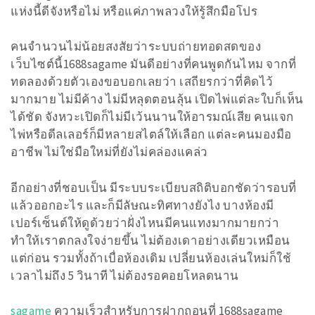
แห่งนี้ดีจังหรือไม่ หรือแค่ภาพลวงให้รู้สึกมือโปร
คนจำนวนไม่น้อยสงสัยว่าระบบถ่ายทอดสดของ
เว็บไซต์นี้1688sagame มันดีอย่างที่คนพูดกันไหม จากที่
ทดลองด้วยตัวเองขอบอกเลยว่า เสถียรกว่าที่คิดไว้
มากมาย ไม่มีค้าง ไม่มีหลุดตอนลุ้น เปิดไพ่แต่ละใบก็เห็น
ได้ชัด จังหวะเปิดก็ไม่มีเว้นนานให้อารมณ์เสีย คนแจก
ไพ่หรือดีลเลอร์ก็มีหลายสไตล์ให้เลือก แต่ละคนมองมือ
อาชีพ ไม่ใช่มือใหม่ที่ยังไม่คล่องแคล่ว
อีกอย่างที่ชอบเป็น มีระบบระเบียบสถิติบอกชัดว่ารอบที่
แล้วออกอะไร และก็มีลัษณะทิศทางยังไง บางห้องมี
เปอร์เซ็นต์ให้ดูด้วยว่าฝั่งไหนมีคนแทงมากมายกว่า
ทำให้เราตกลงใจง่ายขึ้น ไม่ต้องเดาอย่างเดียวเหมือน
แต่ก่อน รวมทั้งถ้าเบื่อห้องเดิม เปลี่ยนห้องเล่นใหม่ก็ใช้
เวลาไม่ถึง 5 วินาที ไม่ต้องรอคอยโหลดนาน
sagame
ความเร็วสำหรับการฝากถอนที่ 1688sagame