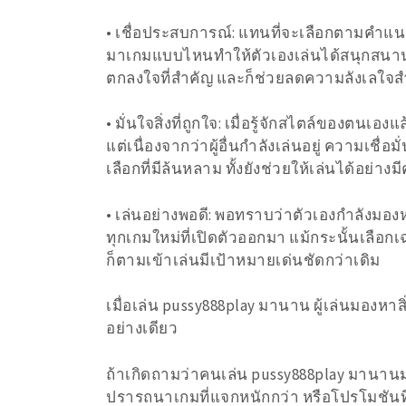
• เชื่อประสบการณ์: แทนที่จะเลือกตามคำแนะ
มาเกมแบบไหนทำให้ตัวเองเล่นได้สนุกสนานก
ตกลงใจที่สำคัญ และก็ช่วยลดความลังเลใจสำ
• มั่นใจสิ่งที่ถูกใจ: เมื่อรู้จักสไตล์ของต
แต่เนื่องจากว่าผู้อื่นกำลังเล่นอยู่ ความเชื่อ
เลือกที่มีล้นหลาม ทั้งยังช่วยให้เล่นได้อย่าง
• เล่นอย่างพอดี: พอทราบว่าตัวเองกำลังมอ
ทุกเกมใหม่ที่เปิดตัวออกมา แม้กระนั้นเลือ
ก็ตามเข้าเล่นมีเป้าหมายเด่นชัดกว่าเดิม
เมื่อเล่น pussy888play มานาน ผู้เล่นมองหาส
อย่างเดียว
ถ้าเกิดถามว่าคนเล่น pussy888play มานาน
ปรารถนาเกมที่แจกหนักกว่า หรือโปรโมชันที