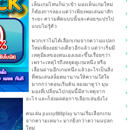
เห็นเกมไหนก็น่าเข้า มองเห็นเกมใหม่
ก็ต้องการลอง แต่ว่าเพียงพอเล่นมาสัก
ระยะ ความคิดแบบนั้นจะค่อยๆแปรไป
แบบไม่รู้ตัว
พวกเราไม่ได้เลือกเกมจากความแปลก
ใหม่เพียงอย่างเดียวอีกแล้ว แต่ว่าเริ่มมี
เหตุมีผลของตนเองเยอะขึ้นเรื่อยๆว่า
เพราะเหตุไรถึงหยุดดูเกมหนึ่ง หรือ
เลื่อนผ่านอีกเกมหนึ่ง แล้วอะไรเป็นสิ่ง
ที่คนเล่นสล็อตมานานให้ความใส่ใจ
มากกว่าตอนเริ่มต้น ลองมาดูว่า มุม
มองที่เปลี่ยนไปกลุ่มนี้มีสาเหตุจาก
อะไร และก็ส่งผลต่อการเลือกเล่นยังไง
คนเล่น pussy888play นานเริ่มเลือกเกม
จากความเหมาะ มากยิ่งกว่าความแปลก
ใหม่