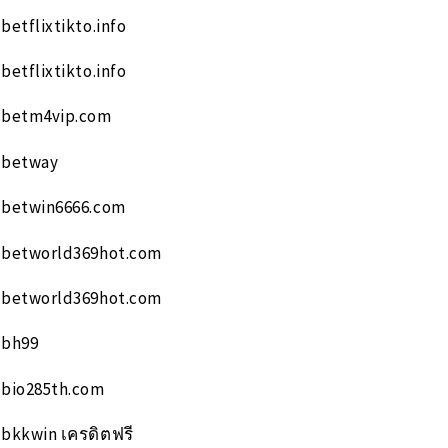
betflixtikto.info
betflixtikto.info
betm4vip.com
betway
betwin6666.com
betworld369hot.com
betworld369hot.com
bh99
bio285th.com
bkkwin เครดิตฟรี