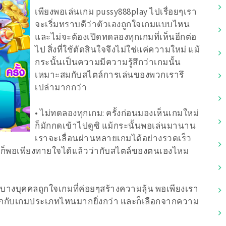
เพียงพอเล่นเกม pussy888play ไปเรื่อยๆเรา
จะเริ่มทราบดีว่าตัวเองถูกใจเกมแบบไหน
และไม่จะต้องเปิดทดลองทุกเกมที่เห็นอีกต่อ
ไป สิ่งที่ใช้ตัดสินใจจึงไม่ใช่แค่ความใหม่ แม้
กระนั้นเป็นความมีความรู้สึกว่าเกมนั้น
เหมาะสมกับสไตล์การเล่นของพวกเรารึ
เปล่ามากกว่า
• ไม่ทดลองทุกเกม: ครั้งก่อนมองเห็นเกมใหม่
ก็มักกดเข้าไปดูซิ แม้กระนั้นพอเล่นมานาน
เราจะเลื่อนผ่านหลายเกมได้อย่างรวดเร็ว
มก็พอเพียงทายใจได้แล้วว่ากับสไตล์ของตนเองไหม
็ว บางบุคคลถูกใจเกมที่ค่อยๆสร้างความลุ้น พอเพียงเรา
ุกกับเกมประเภทไหนมากยิ่งกว่า และก็เลือกจากความ