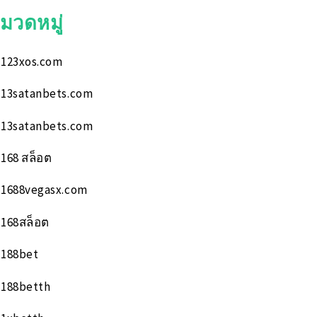
มวดหมู่
123xos.com
13satanbets.com
13satanbets.com
168 สล็อต
1688vegasx.com
168สล็อต
188bet
188betth