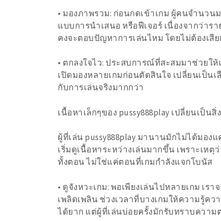
• มองภาพรวม: ก่อนกดเข้าเกม ผู้คนจำนวนมาก
แบบการนำเสนอ หรือฟีเจอร์ เนื่องจากว่าร
คงจะตอบปัญหาการเล่นไหม โดยไม่ต้องเสี
• ตกลงใจไว: ประสบการณ์ที่สะสมมาช่วยให้เ
เปิดมองหลายเกมก่อนตัดสินใจ เปลี่ยนเป็นเล
กับการเล่นจริงมากกว่า
เนื้อหาเล็กๆของ pussy888play เปลี่ยนเป็นสิ่
ผู้ที่เล่น pussy888play มานานมักไม่ได้มอ
เริ่มดูเนื้อหาระหว่างเล่นมากขึ้น เพราะเหต
ทั้งตอน ไม่ใช่แค่ตอนที่เกมกำลังแจกโบนัส
• ดูจังหวะเกม: พอเพียงเล่นไปหลายเกม เราจะเร
เพลิดเพลิน ช่วงเวลาที่บางเกมให้ความรู้คว
ได้ยาก แต่ผู้ที่เล่นบ่อยครั้งมักรับทราบความต