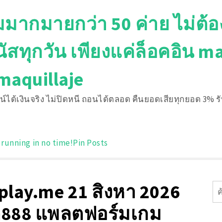
มากมายกว่า 50 ค่าย ไม่ต้
นัสทุกวัน เพียงแค่ล็อคอิน ma
maquillaje
ได้เงินจริง ไม่ปิดหนี ถอนได้ตลอด คืนยอดเสียทุกยอด 3% รั
Search
 running in no time!
Pin Posts
for:
lay.me 21 สิงหา 2026
ค้
สำ
ต888 แพลตฟอร์มเกม