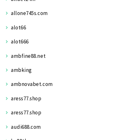
allone745s.com
alot66
alot666
ambfine88.net
ambking
ambnovabet.com
aress77.shop
aress77.shop
audi688.com