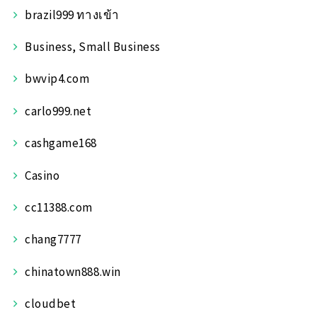
brazil999 ทางเข้า
Business, Small Business
bwvip4.com
carlo999.net
cashgame168
Casino
cc11388.com
chang7777
chinatown888.win
cloudbet