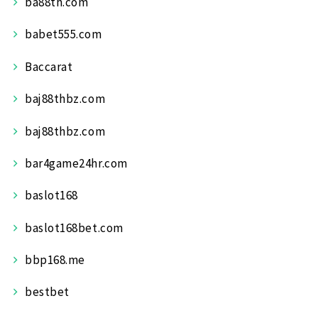
ba88th.com
babet555.com
Baccarat
baj88thbz.com
baj88thbz.com
bar4game24hr.com
baslot168
baslot168bet.com
bbp168.me
bestbet