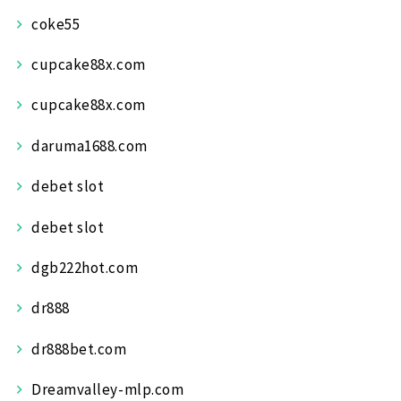
coke55
cupcake88x.com
cupcake88x.com
daruma1688.com
debet slot
debet slot
dgb222hot.com
dr888
dr888bet.com
Dreamvalley-mlp.com