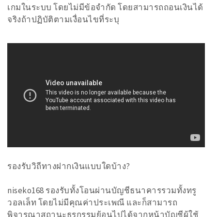
เกมในระบบ โดยไม่มีข้อจำกัด โดยสามารถถอนเงินได้
จริงถ้าปฏิบัติตามเงื่อนไขที่ระบุ
รองรับวิถีทางฝากเงินแบบใดบ้าง?
niseko168 รองรับทั้งโอนผ่านบัญชีธนาคารรวมทั้งทรู
วอลเล็ท โดยไม่มีคุณค่าประเพณี และก็สามารถ
พิจารณาสถานะธุรกรรมย้อนไปได้จากหน้าบัญชีผู้ใช้