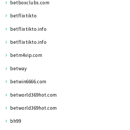
betboxclubs.com
betflixtikto
betflixtikto.info
betflixtikto.info
betm4vip.com
betway
betwin6666.com
betworld369hot.com
betworld369hot.com
bh99