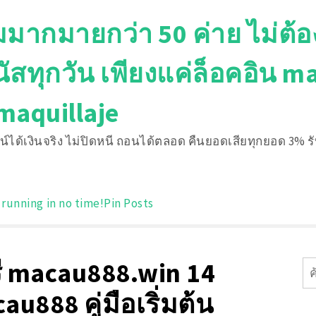
มากมายกว่า 50 ค่าย ไม่ต้
นัสทุกวัน เพียงแค่ล็อคอิน ma
maquillaje
ได้เงินจริง ไม่ปิดหนี ถอนได้ตลอด คืนยอดเสียทุกยอด 3% รั
Search
 running in no time!
Pin Posts
for:
ี macau888.win 14
ค้
สำ
u888 คู่มือเริ่มต้น