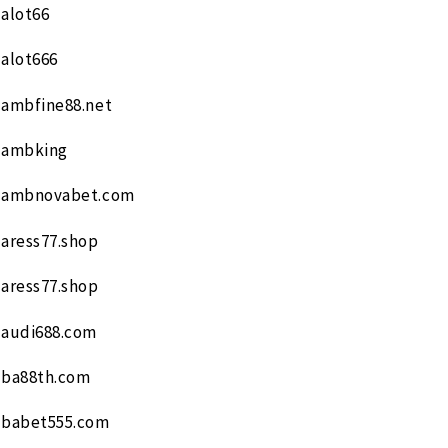
alot66
alot666
ambfine88.net
ambking
ambnovabet.com
aress77.shop
aress77.shop
audi688.com
ba88th.com
babet555.com