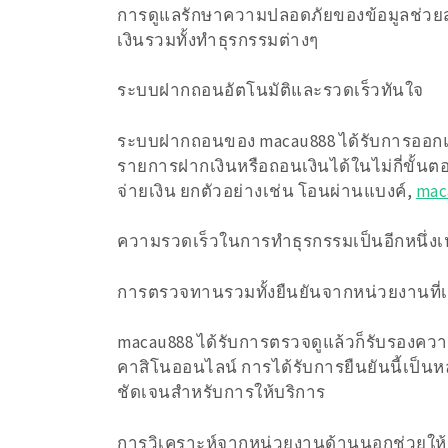
การดูแลรักษาความปลอดภัยของข้อมูลช่วยสร
เงินรวมทั้งทำธุรกรรมต่างๆ
ระบบฝากถอนอัตโนมัติและรวดเร็วทันใจ
ระบบฝากถอนของ macau888 ได้รับการออกแบบ
รายการฝากเงินหรือถอนเงินได้ในไม่กี่ขั้น
จ่ายเงิน ยกตัวอย่างเช่น โอนผ่านแบงค์,
mac
ความรวดเร็วในการทำธุรกรรมเป็นอีกหนึ่งเหต
การตรวจทานรวมทั้งยืนยันจากหน่วยงานที่เกี
macau888 ได้รับการตรวจดูแล้วก็รับรองค
คาสิโนออนไลน์ การได้รับการยืนยันนี้เป็นห
ชัดเจนสำหรับการให้บริการ
การวิเคราะห์จากหน่วยงานด้านนอกช่วยให้ผู