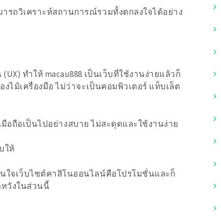
มารถวิเคราะห์สถานการณ์รวมทั้งตกลงใจได้อย่าง
UX) ทำให้ macau888 เป็นเว็บที่ใช้งานง่ายแล้วก็
่องไม้เครื่องมือ ไม่ว่าจะเป็นคอมพิวเตอร์ แท็บเล็ต
นมือถือเป็นไปอย่างสบาย ไม่สะดุดและใช้งานง่าย
บให้
าสนใจเว็บไซต์คาสิโนออนไลน์คือโปรโมชั่นและก็
หวังในส่วนนี้