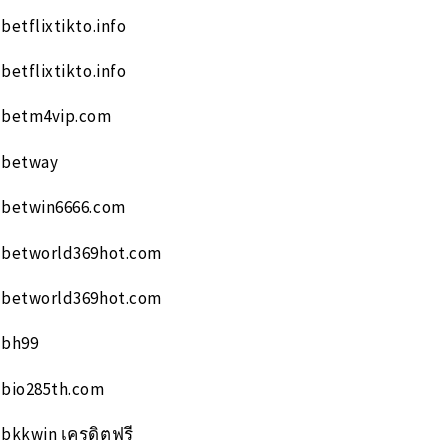
betflixtikto.info
betflixtikto.info
betm4vip.com
betway
betwin6666.com
betworld369hot.com
betworld369hot.com
bh99
bio285th.com
bkkwin เครดิตฟรี