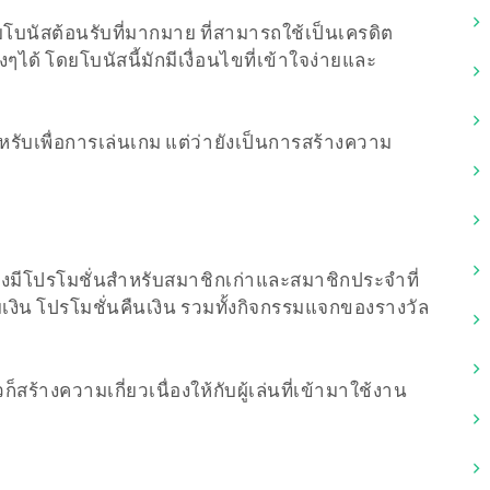
ับโบนัสต้อนรับที่มากมาย ที่สามารถใช้เป็นเครดิต
ได้ โดยโบนัสนี้มักมีเงื่อนไขที่เข้าใจง่ายและ
รับเพื่อการเล่นเกม แต่ว่ายังเป็นการสร้างความ
ังมีโปรโมชั่นสำหรับสมาชิกเก่าและสมาชิกประจำที่
มเงิน โปรโมชั่นคืนเงิน รวมทั้งกิจกรรมแจกของรางวัล
ร้างความเกี่ยวเนื่องให้กับผู้เล่นที่เข้ามาใช้งาน