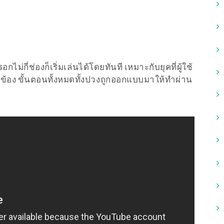
ไม่กี่ช่องก็เริ่มเล่นได้โดยทันที เหมาะกับยุคที่ผู้ใช้
้อง ขั้นตอนทั้งหมดทั้งปวงถูกออกแบบมาให้ทำผ่าน