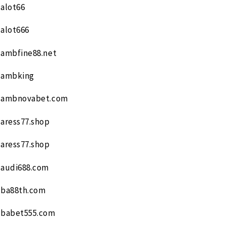
alot66
alot666
ambfine88.net
ambking
ambnovabet.com
aress77.shop
aress77.shop
audi688.com
ba88th.com
babet555.com