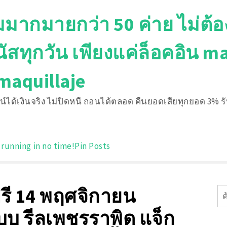
มากมายกว่า 50 ค่าย ไม่ต้
นัสทุกวัน เพียงแค่ล็อคอิน ma
maquillaje
ได้เงินจริง ไม่ปิดหนี ถอนได้ตลอด คืนยอดเสียทุกยอด 3% รั
Search
 running in no time!
Pin Posts
for:
รี 14 พฤศจิกายน
ค้
สำ
ะบบ รีลเพชรราพิด แจ็ก