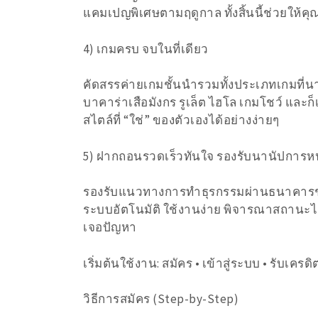
แคมเปญพิเศษตามฤดูกาล ทั้งสิ้นนี้ช่วยให้ค
4) เกมครบ จบในที่เดียว
คัดสรรค่ายเกมชั้นนำรวมทั้งประเภทเกมที่นา
บาคาร่าเสือมังกร รูเล็ต ไฮโล เกมโชว์ และก
สไตล์ที่ “ใช่” ของตัวเองได้อย่างง่ายๆ
5) ฝากถอนรวดเร็วทันใจ รองรับนานัปการ
รองรับแนวทางการทำธุรกรรมผ่านธนาคารชั้
ระบบอัตโนมัติ ใช้งานง่าย พิจารณาสถานะได
เจอปัญหา
เริ่มต้นใช้งาน: สมัคร • เข้าสู่ระบบ • รับเครดิ
วิธีการสมัคร (Step-by-Step)