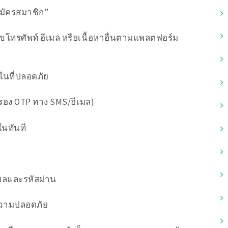
สมัครสมาชิก”
ลขโทรศัพท์ อีเมล หรือเนื้อหาอื่นตามแพลตฟอร์ม
ยในที่ปลอดภัย
บรอง OTP ทาง SMS/อีเมล)
ในทันที
ีเมลและรหัสผ่าน
่มความปลอดภัย