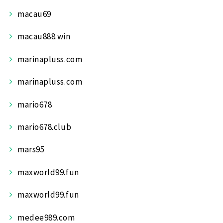
macau69
macau888.win
marinapluss.com
marinapluss.com
mario678
mario678.club
mars95
maxworld99.fun
maxworld99.fun
medee989.com