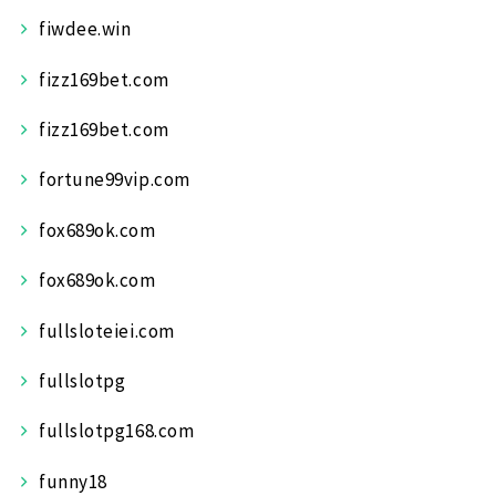
fiwdee.win
fizz169bet.com
fizz169bet.com
fortune99vip.com
fox689ok.com
fox689ok.com
fullsloteiei.com
fullslotpg
fullslotpg168.com
funny18