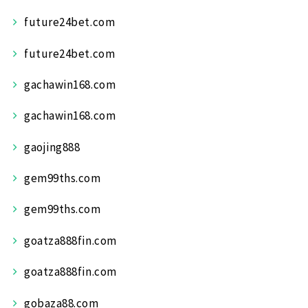
future24bet.com
future24bet.com
gachawin168.com
gachawin168.com
gaojing888
gem99ths.com
gem99ths.com
goatza888fin.com
goatza888fin.com
gobaza88.com