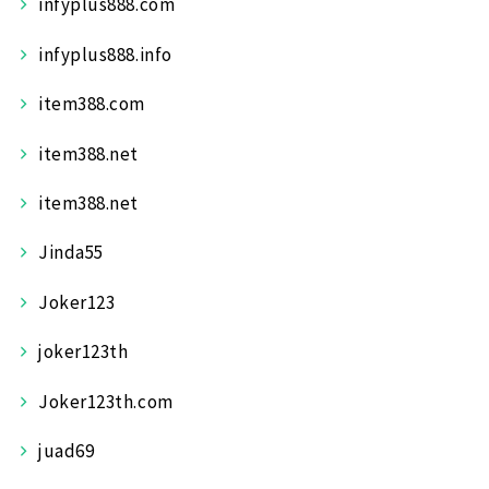
infyplus888.com
infyplus888.info
item388.com
item388.net
item388.net
Jinda55
Joker123
joker123th
Joker123th.com
juad69