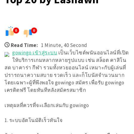
0
0
Read Time:
1 Minute, 40 Second
gowingo เข้าสู่ระบบ
เป็นเว็บไซต์พนันออนไลน์ที่เปิด
ให้บริการเกมหลากหลายรูปแบบ เช่น สล็อต คาสิโน
สด บาคาร่า กีฬา รวมทั้งหวยออนไลน์ เหมาะกับผู้เล่นที่
ปรารถนาความสบาย รวดเร็ว และก็โบนัสจำนวนมาก
โดยเฉพาะผู้ที่พึงพอใจ gowingo สมัคร เพื่อรับ gowingo
เครดิตฟรี โดยทันทีหลังสมัครสมาชิก
เหตุผลที่ควรที่จะเลือกเล่นกับ gowingo
1. ระบบอัตโนมัติเร็วทันใจ