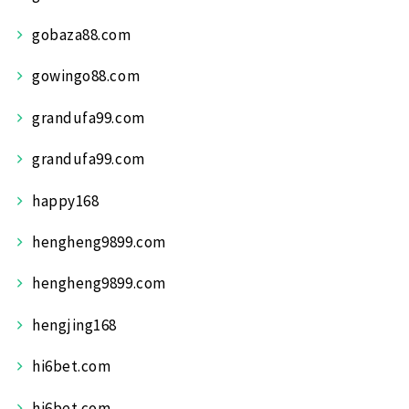
gobaza88.com
gowingo88.com
grandufa99.com
grandufa99.com
happy168
hengheng9899.com
hengheng9899.com
hengjing168
hi6bet.com
hi6bet.com