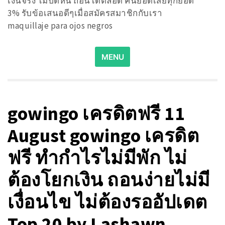
เงินจริง ไม่ปิดหนี ถอนได้ตลอด คืนยอดเสียทุกยอด
3% รับข้อเสนอดีๆเมื่อสมัครสมาชิกกับเรา
maquillaje para ojos negros
Search
MENU
for:
gowingo เครดิตฟรี 11
August gowingo เครดิต
ฟรี ทำกำไรไม่มีพัก ไม่
ต้องโยกเงิน ถอนง่ายไม่มี
เงื่อนไข ไม่ต้องรออัปเดต
Top 20 by Lashawn