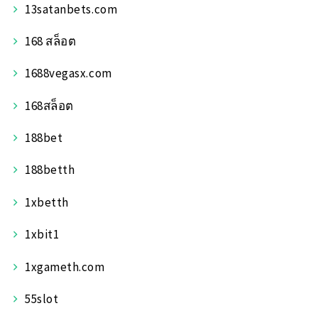
13satanbets.com
168 สล็อต
1688vegasx.com
168สล็อต
188bet
188betth
1xbetth
1xbit1
1xgameth.com
55slot