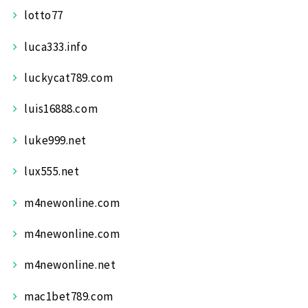
lotto77
luca333.info
luckycat789.com
luis16888.com
luke999.net
lux555.net
m4newonline.com
m4newonline.com
m4newonline.net
mac1bet789.com