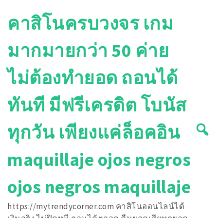
Skip
คาสิโนครบวงจร เกม
to
content
มากมายกว่า 50 ค่าย
ไม่ต้องทำยอด ถอนได้
ทันที มีฟรีเครดิต โบนัส
ทุกวัน เพียงแค่ล็อคอิน
maquillaje ojos negros
ojos negros maquillaje
https://mytrendycorner.com คาสิโนออนไลน์ได้