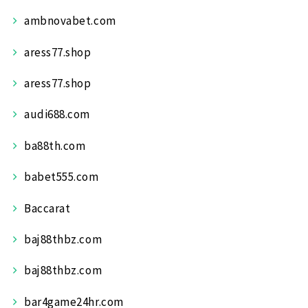
ambnovabet.com
aress77.shop
aress77.shop
audi688.com
ba88th.com
babet555.com
Baccarat
baj88thbz.com
baj88thbz.com
bar4game24hr.com