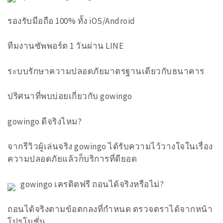
รองรับมือถือ 100% ทั้ง iOS/Android
ทีมงานซัพพอร์ต 1 วันผ่าน LINE
ระบบรักษาความปลอดภัยมาตรฐานเดียวกับธนาคาร
ปริศนาที่พบบ่อยเกี่ยวกับ gowingo
gowingo ดีจริงไหม?
จากรีวิวผู้เล่นจริง gowingo ได้รับความไว้วางใจในเรื่อง
ความปลอดภัยแล้วก็บริการที่ดียอด
gowingo เครดิตฟรี ถอนได้จริงหรือไม่?
ถอนได้จริงตามข้อตกลงที่กำหนด ตรวจตราได้จากหน้า
โปรโมชั่น