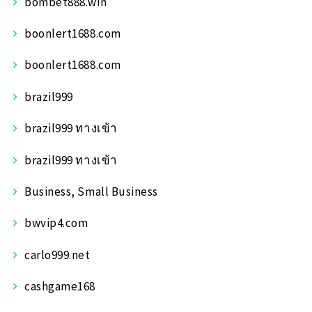
bombet888.win
boonlert1688.com
boonlert1688.com
brazil999
brazil999 ทางเข้า
brazil999 ทางเข้า
Business, Small Business
bwvip4.com
carlo999.net
cashgame168