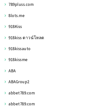
789pluss.com
8lots.me
918Kiss
918kiss ดาวน์โหลด
918kissauto
918kissme
ABA
ABAGroup2
abbet789.com
abbet789.com