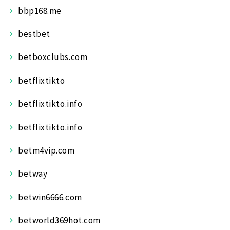
bbp168.me
bestbet
betboxclubs.com
betflixtikto
betflixtikto.info
betflixtikto.info
betm4vip.com
betway
betwin6666.com
betworld369hot.com