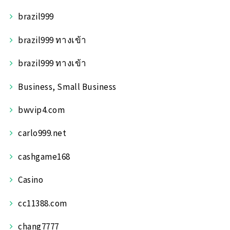
brazil999
brazil999 ทางเข้า
brazil999 ทางเข้า
Business, Small Business
bwvip4.com
carlo999.net
cashgame168
Casino
cc11388.com
chang7777