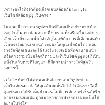
เพราะอะไรถึงจำต้องเลือกเล่นสล็อตกับ funny18
เว็บไซต์สล็อต pg เว็บตรง ?
ในขณะนี้ การเล่นpgslotเป็นที่นิยมเป็นอย่างมาก ด้วย
เหตุว่าเป็นการผ่อนคลายที่ง่ายรวมทั้งครึกครื้น แต่การ
เลือกเว็บที่จะเล่นนั้นก็สำคัญไม่แพ้กัน การที่เลือกเล่นกับ
เว็บตรงไม่ผ่านเอเย่นต์ จะมีผลให้คุณเชื่อมั่นได้ว่าเงิน
รางวัลที่คุณชนะจะได้รับจริง 100% ผิดหักค่านายหน้า
หรือค่าธรรมเนียมใดๆก็ตามและก็เว็บไซต์ pgslot ก็เป็น
หนึ่งในเว็บตรงที่ใหญ่และก็มีความน่าวางใจที่สุดใน
วงการนี้
• เว็บไซต์ตรงไม่ผ่านเอเย่นต์: การเล่นPgslotผ่าน
เว็บไซต์ตรงจะก่อให้คุณมั่นอกมั่นใจได้ว่าเงินรางวัลที่
คุณชนะจะได้รับเต็มจำนวน ไม่มีการหักเปอร์เซ็นต์หรือ
ค่าธรรมเนียมเพิ่ม ทุกแนวทางการทำธุรกรรมจะเป็นไป
อย่างโปร่งใส