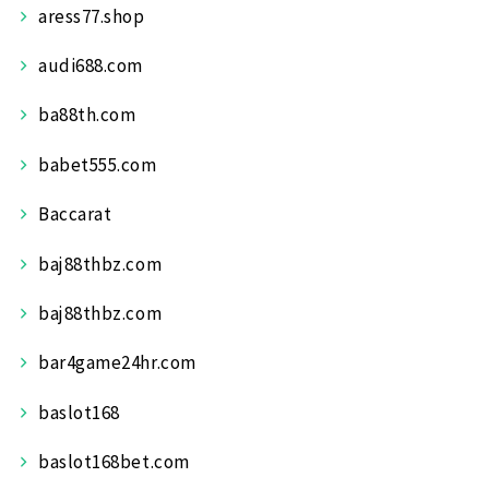
aress77.shop
audi688.com
ba88th.com
babet555.com
Baccarat
baj88thbz.com
baj88thbz.com
bar4game24hr.com
baslot168
baslot168bet.com