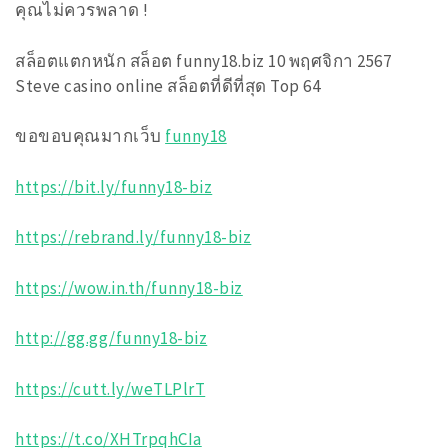
คุณไม่ควรพลาด !
สล็อตแตกหนัก สล็อต funny18.biz 10 พฤศจิกา 2567
Steve casino online สล็อตที่ดีที่สุด Top 64
ขอขอบคุณมากเว็บ
funny18
https://bit.ly/funny18-biz
https://rebrand.ly/funny18-biz
https://wow.in.th/funny18-biz
http://gg.gg/funny18-biz
https://cutt.ly/weTLPlrT
https://t.co/XHTrpqhCIa