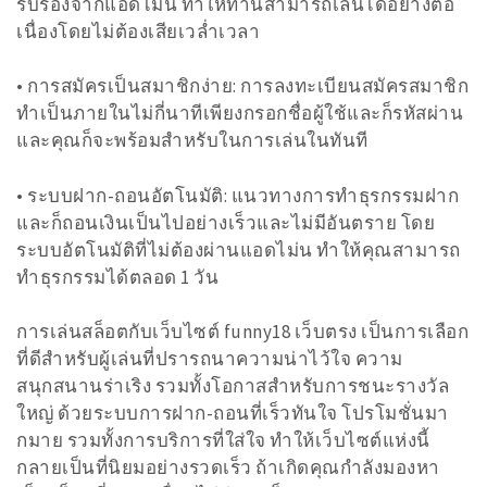
รับรองจากแอดไม่น ทำให้ท่านสามารถเล่นได้อย่างต่อ
เนื่องโดยไม่ต้องเสียเวล่ำเวลา
• การสมัครเป็นสมาชิกง่าย: การลงทะเบียนสมัครสมาชิก
ทำเป็นภายในไม่กี่นาทีเพียงกรอกชื่อผู้ใช้และก็รหัสผ่าน
และคุณก็จะพร้อมสำหรับในการเล่นในทันที
• ระบบฝาก-ถอนอัตโนมัติ: แนวทางการทำธุรกรรมฝาก
และก็ถอนเงินเป็นไปอย่างเร็วและไม่มีอันตราย โดย
ระบบอัตโนมัติที่ไม่ต้องผ่านแอดไม่น ทำให้คุณสามารถ
ทำธุรกรรมได้ตลอด 1 วัน
การเล่นสล็อตกับเว็บไซต์ funny18 เว็บตรง เป็นการเลือก
ที่ดีสำหรับผู้เล่นที่ปรารถนาความน่าไว้ใจ ความ
สนุกสนานร่าเริง รวมทั้งโอกาสสำหรับการชนะรางวัล
ใหญ่ ด้วยระบบการฝาก-ถอนที่เร็วทันใจ โปรโมชั่นมา
กมาย รวมทั้งการบริการที่ใส่ใจ ทำให้เว็บไซต์แห่งนี้
กลายเป็นที่นิยมอย่างรวดเร็ว ถ้าเกิดคุณกำลังมองหา