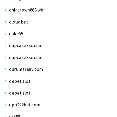
chinatown888.win
cloudbet
coke55
cupcake88x.com
cupcake88x.com
daruma1688.com
debet slot
debet slot
dgb222hot.com
dr888