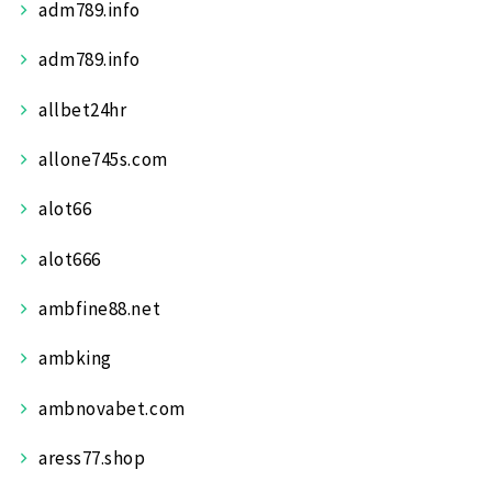
adm789.info
adm789.info
allbet24hr
allone745s.com
alot66
alot666
ambfine88.net
ambking
ambnovabet.com
aress77.shop