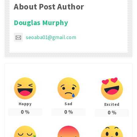
About Post Author
Douglas Murphy
seoaba01@gmail.com
Happy
Sad
Excited
0
%
0
%
0
%