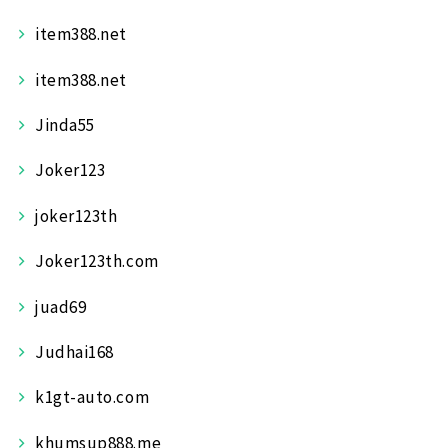
item388.net
item388.net
Jinda55
Joker123
joker123th
Joker123th.com
juad69
Judhai168
k1gt-auto.com
khumsup888.me