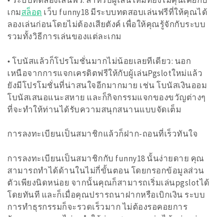
• ระบบทดลองเล่นฟรี: สำหรับผู้เล่นใหม่ที่ยังไม่คุ้นเคยกับ
เกม
สล็อต
เว็บ funny18 มีระบบทดสอบเล่นฟรีที่ให้คุณได้
ลองเล่นก่อนโดยไม่ต้องเสียตังค์ เพื่อให้คุณรู้จักกับระบบ
รวมทั้งวิธีการเล่นของแต่ละเกม
• โบนัสแล้วก็โปรโมชั่นมากไม่น้อยเลยทีเดียว: นอก
เหนือจากการแจกเครดิตฟรีให้กับผู้เล่นPgslotใหม่แล้ว
ยังมีโปรโมชั่นที่น่าสนใจอีกมากมาย เช่น โบนัสเงินออม
โบนัสเสนอแนะสหาย และก็กิจกรรมแจกของขวัญต่างๆ
ที่จะทำให้ท่านได้รับความสนุกสนานแบบจัดเต็ม
การลงทะเบียนเป็นสมาชิกแล้วก็ฝาก-ถอนที่เร็วทันใจ
การลงทะเบียนเป็นสมาชิกกับ funny18 นั้นง่ายดาย คุณ
สามารถทำได้ด้านในไม่กี่ขั้นตอน โดยกรอกข้อมูลส่วน
ตัวเพียงนิดหน่อย จากนั้นคุณก็สามารถเริ่มเล่นpgslotได้
โดยทันที และก็เมื่อคุณปรารถนาฝากหรือเบิกเงิน ระบบ
การทำธุรกรรมก็จะรวดเร็วมาก ไม่ต้องรอคอยการ