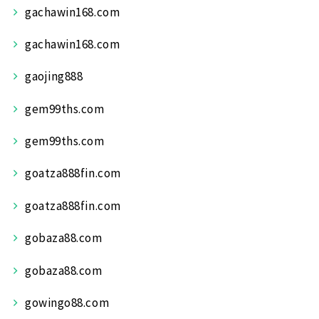
gachawin168.com
gachawin168.com
gaojing888
gem99ths.com
gem99ths.com
goatza888fin.com
goatza888fin.com
gobaza88.com
gobaza88.com
gowingo88.com