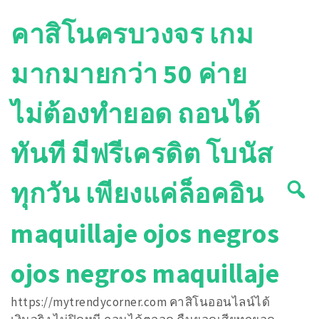
Skip
คาสิโนครบวงจร เกม
to
content
มากมายกว่า 50 ค่าย
ไม่ต้องทำยอด ถอนได้
ทันที มีฟรีเครดิต โบนัส
ทุกวัน เพียงแค่ล็อคอิน
maquillaje ojos negros
ojos negros maquillaje
https://mytrendycorner.com คาสิโนออนไลน์ได้