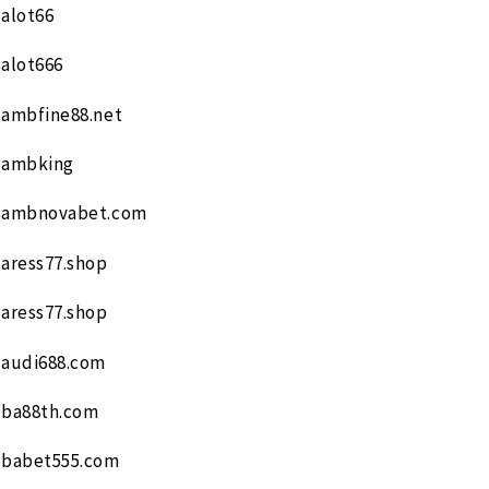
alot66
alot666
ambfine88.net
ambking
ambnovabet.com
aress77.shop
aress77.shop
audi688.com
ba88th.com
babet555.com