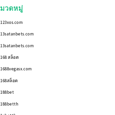
มวดหมู่
123xos.com
13satanbets.com
13satanbets.com
168 สล็อต
1688vegasx.com
168สล็อต
188bet
188betth