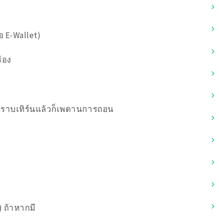
อ E-Wallet)
้อง
ทราบเทิร์นแล้วก็เพดานการถอน
) ถ้าหากมี