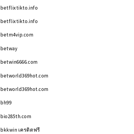
betflixtikto.info
betflixtikto.info
betm4vip.com
betway
betwin6666.com
betworld369hot.com
betworld369hot.com
bh99
bio285th.com
bkkwin เครดิตฟรี