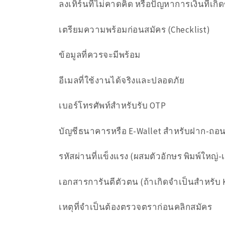
ลงเทิร์นที่ไม่คาดคิด หรือปัญหาการเงินที่เ
เตรียมความพร้อมก่อนสมัคร (Checklist)
ข้อมูลที่ควรจะมีพร้อม
อีเมลที่ใช้งานได้จริงและปลอดภัย
เบอร์โทรศัพท์สำหรับรับ OTP
บัญชีธนาคารหรือ E-Wallet สำหรับฝาก-ถอ
รหัสผ่านที่แข็งแรง (ผสมตัวอักษร พิมพ์ใหญ่-
เอกสารการันตีตัวตน (ถ้าเกิดจำเป็นสำหรับ 
เหตุที่จำเป็นต้องตรวจตราก่อนคลิกสมัคร