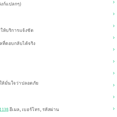
ลิงก์แปลกๆ)
ห้บริการแจ้งชัด
ที่ตอบกลับได้จริง
ห้มั่นใจว่าปลอดภัย
1138
อีเมล, เบอร์โทร, รหัสผ่าน