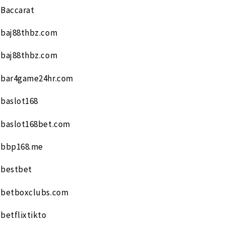
Baccarat
baj88thbz.com
baj88thbz.com
bar4game24hr.com
baslot168
baslot168bet.com
bbp168.me
bestbet
betboxclubs.com
betflixtikto