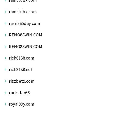
ramclubx.com
ramclubx.com
rasri365day.com
RENO88WIN.COM
RENO88WIN.COM
rich8188.com
rich8188.net
rizzbetx.com
rockstar66
royal99y.com