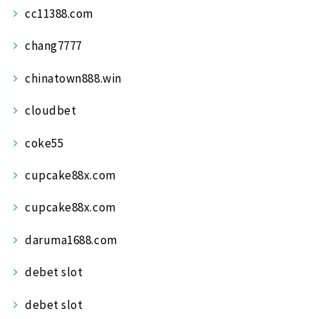
cc11388.com
chang7777
chinatown888.win
cloudbet
coke55
cupcake88x.com
cupcake88x.com
daruma1688.com
debet slot
debet slot