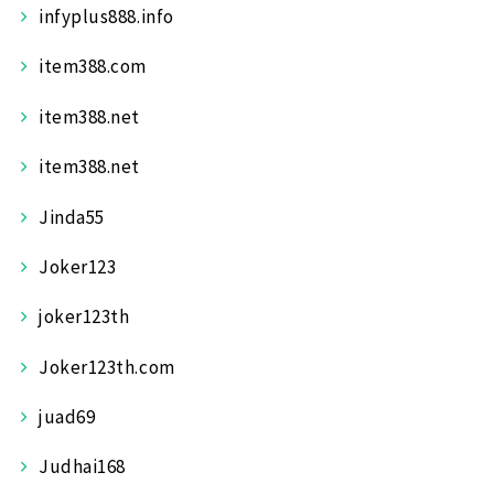
infyplus888.info
item388.com
item388.net
item388.net
Jinda55
Joker123
joker123th
Joker123th.com
juad69
Judhai168