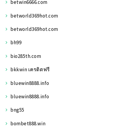
betwin6666.com
betworld369hot.com
betworld369hot.com
bh99
bio285th.com
bkkwin เครดิตฟรี
bluewin8888.info
bluewin8888.info
bng55
bombet888.win