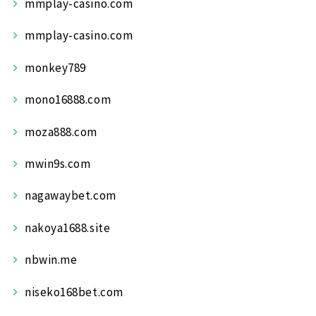
mmplay-casino.com
mmplay-casino.com
monkey789
mono16888.com
moza888.com
mwin9s.com
nagawaybet.com
nakoya1688.site
nbwin.me
niseko168bet.com