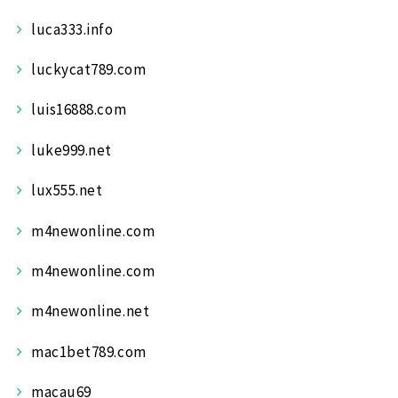
luca333.info
luckycat789.com
luis16888.com
luke999.net
lux555.net
m4newonline.com
m4newonline.com
m4newonline.net
mac1bet789.com
macau69