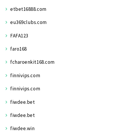
etbet16888.com
eu369clubs.com
FAFA123
faro168
fcharoenkit168.com
finnivips.com
finnivips.com
fiwdee.bet
fiwdee.bet
fiwdee.win