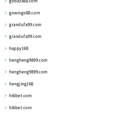
gobaza88.com
gowingo88.com
grandufa99.com
grandufa99.com
happy168
hengheng9899.com
hengheng9899.com
hengjing168
hi6bet.com
hi6bet.com