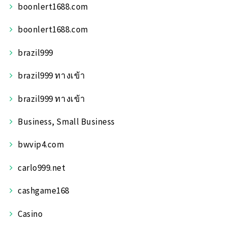
boonlert1688.com
boonlert1688.com
brazil999
brazil999 ทางเข้า
brazil999 ทางเข้า
Business, Small Business
bwvip4.com
carlo999.net
cashgame168
Casino