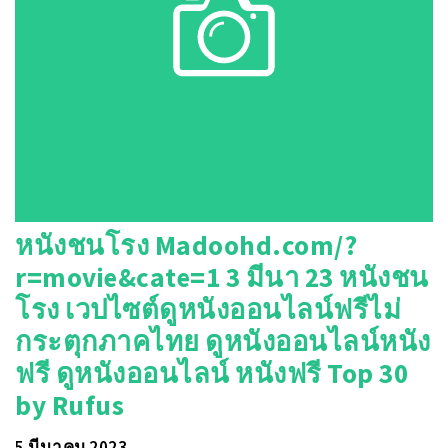
หนังชนโรง Madoohd.com/?
r=movie&cate=1 3 มีนา 23 หนังชน
โรง เวปไซต์ดูหนังออนไลน์ฟรีไม่
กระตุกภาคไทย ดูหนังออนไลน์หนัง
ฟรี ดูหนังออนไลน์ หนังฟรี Top 30
by Rufus
5 มีนาคม 2023