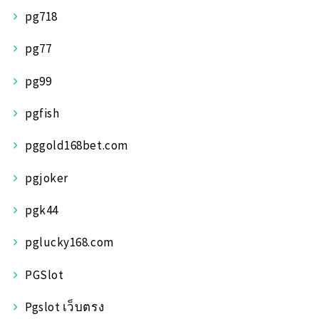
pg718
pg77
pg99
pgfish
pggold168bet.com
pgjoker
pgk44
pglucky168.com
PGSlot
Pgslot เว็บตรง