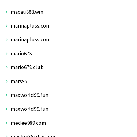
macau888.win
marinapluss.com
marinapluss.com
mario678
mario678.club
mars95
maxworld99.fun
maxworld99.fun
medee989.com
meekin365day.com