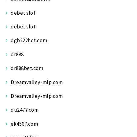
debet slot
debet slot
dgb222hot.com
dr888
dr888bet.com
Dreamvalley-mlp.com
Dreamvalley-mlp.com
du2477.com
ek4567.com