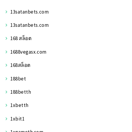
13satanbets.com
13satanbets.com
168 สล็อต
1688vegasx.com
168สล็อต
188bet
188betth
1xbetth
1xbit1