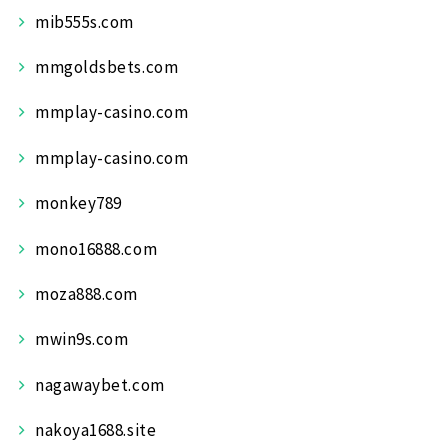
mib555s.com
mmgoldsbets.com
mmplay-casino.com
mmplay-casino.com
monkey789
mono16888.com
moza888.com
mwin9s.com
nagawaybet.com
nakoya1688.site