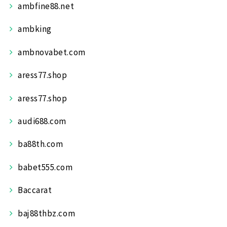
ambfine88.net
ambking
ambnovabet.com
aress77.shop
aress77.shop
audi688.com
ba88th.com
babet555.com
Baccarat
baj88thbz.com