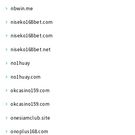
nbwin.me
niseko168bet.com
niseko168bet.com
niseko168bet.net
no1huay
no1huay.com
okcasino159.com
okcasino159.com
onesiamclub.site
onoplus168.com