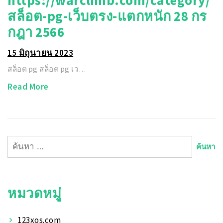
https://warclimb.com/category/
สล็อต-pg-เว็บตรง-แตกหนัก 28 กร
กฎา 2566
15 มิถุนายน 2023
สล็อต pg สล็อต pg เว…
Read More
ค้นหา
สำหรับ:
หมวดหมู่
123xos.com