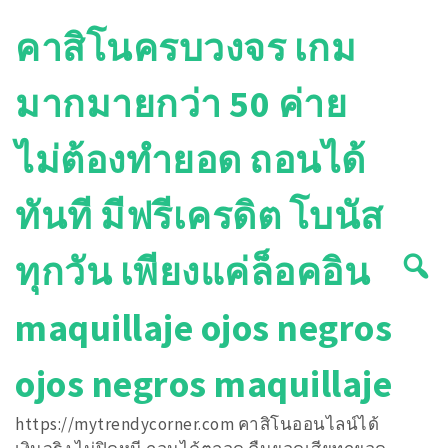
Skip
คาสิโนครบวงจร เกม
to
content
มากมายกว่า 50 ค่าย
ไม่ต้องทำยอด ถอนได้
ทันที มีฟรีเครดิต โบนัส
ทุกวัน เพียงแค่ล็อคอิน
maquillaje ojos negros
ojos negros maquillaje
https://mytrendycorner.com คาสิโนออนไลน์ได้