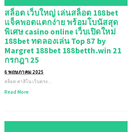
สล็อต เว็บใหญ่ เล่นสล็อต 188bet
แจ็คพอตแตกง่าย พร้อมโบนัสสุด
พิเศษ casino online เว็บเปิดใหม่
188bet ทดลองเล่น Top 87 by
Margret 188bet 188betth.win 21
กรกฎา 25
6 พฤษภาคม 2025
สล็อต คาสิโน เว็บตรง…
Read More