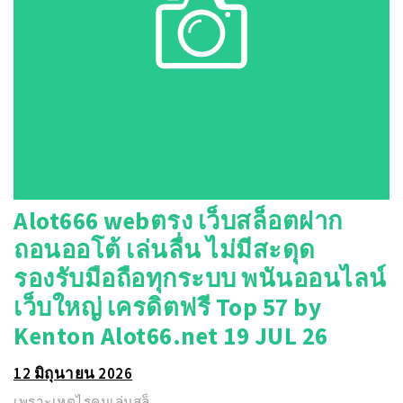
Alot666 webตรง เว็บสล็อตฝาก
ถอนออโต้ เล่นลื่น ไม่มีสะดุด
รองรับมือถือทุกระบบ พนันออนไลน์
เว็บใหญ่ เครดิตฟรี Top 57 by
Kenton Alot66.net 19 JUL 26
12 มิถุนายน 2026
เพราะเหตุไรคนเล่นสล็…