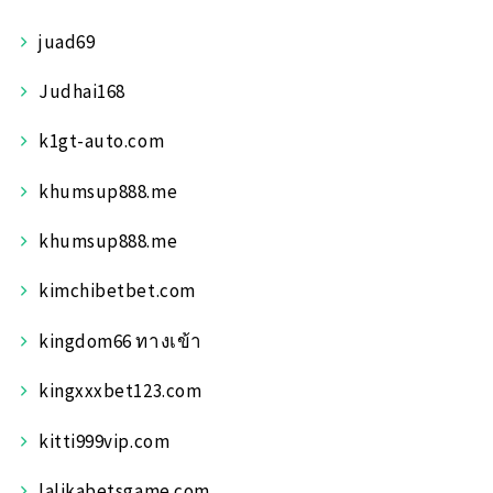
juad69
Judhai168
k1gt-auto.com
khumsup888.me
khumsup888.me
kimchibetbet.com
kingdom66 ทางเข้า
kingxxxbet123.com
kitti999vip.com
lalikabetsgame.com