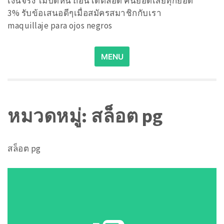
เงินจริง ไม่ปิดหนี ถอนได้ตลอด คืนยอดเสียทุกยอด
3% รับข้อเสนอดีๆเมื่อสมัครสมาชิกกับเรา
maquillaje para ojos negros
Search
MENU
for:
หมวดหมู่:
สล็อต pg
สล็อต pg