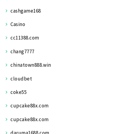
cashgame168
Casino
cc11388.com
chang7777
chinatown888.win
cloudbet
coke55
cupcake88x.com
cupcake88x.com
daruma1688.com