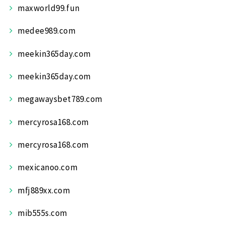
maxworld99.fun
medee989.com
meekin365day.com
meekin365day.com
megawaysbet789.com
mercyrosa168.com
mercyrosa168.com
mexicanoo.com
mfj889xx.com
mib555s.com