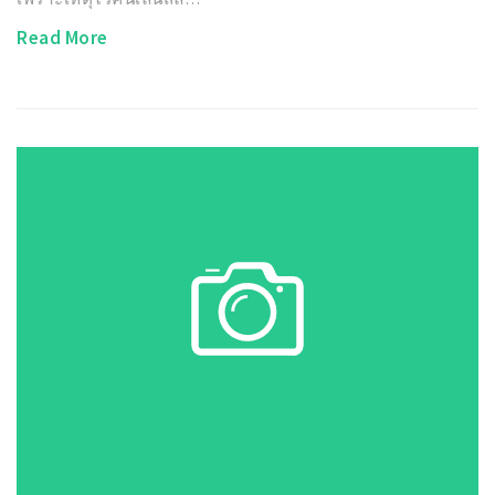
Read More