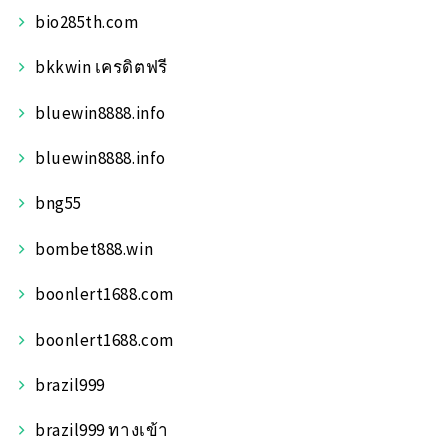
bio285th.com
bkkwin เครดิตฟรี
bluewin8888.info
bluewin8888.info
bng55
bombet888.win
boonlert1688.com
boonlert1688.com
brazil999
brazil999 ทางเข้า