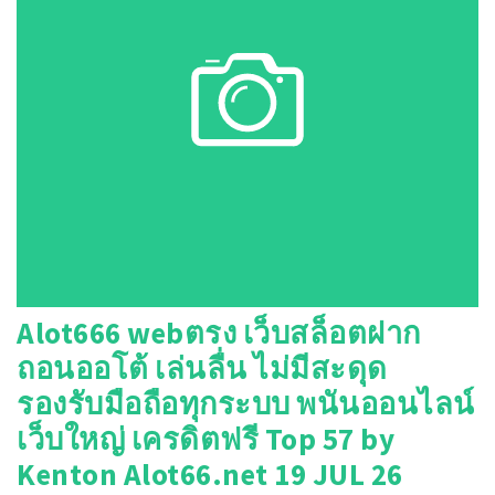
Alot666 webตรง เว็บสล็อตฝาก
ถอนออโต้ เล่นลื่น ไม่มีสะดุด
รองรับมือถือทุกระบบ พนันออนไลน์
เว็บใหญ่ เครดิตฟรี Top 57 by
Kenton Alot66.net 19 JUL 26