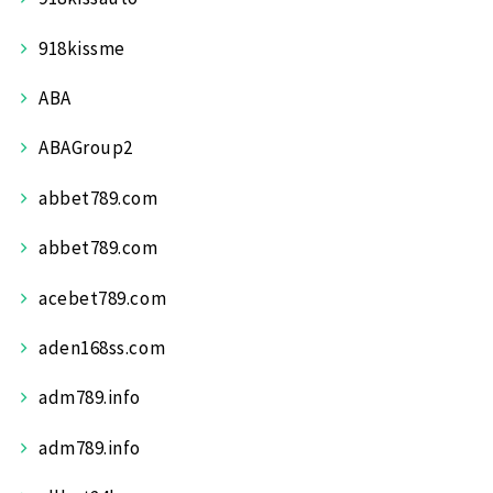
918kissme
ABA
ABAGroup2
abbet789.com
abbet789.com
acebet789.com
aden168ss.com
adm789.info
adm789.info