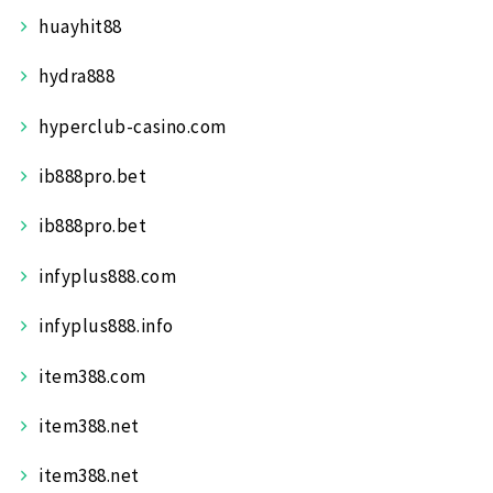
huayhit88
hydra888
hyperclub-casino.com
ib888pro.bet
ib888pro.bet
infyplus888.com
infyplus888.info
item388.com
item388.net
item388.net