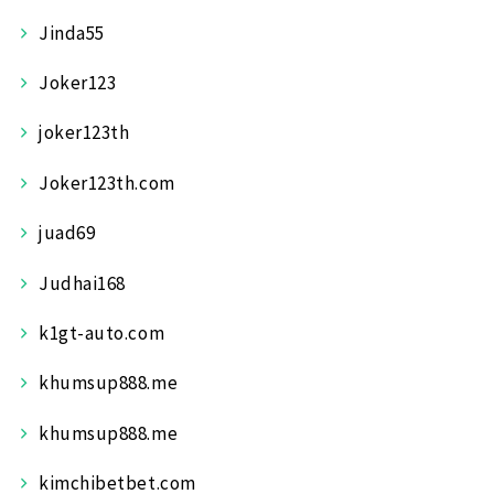
Jinda55
Joker123
joker123th
Joker123th.com
juad69
Judhai168
k1gt-auto.com
khumsup888.me
khumsup888.me
kimchibetbet.com