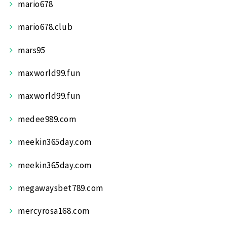
mario678
mario678.club
mars95
maxworld99.fun
maxworld99.fun
medee989.com
meekin365day.com
meekin365day.com
megawaysbet789.com
mercyrosa168.com