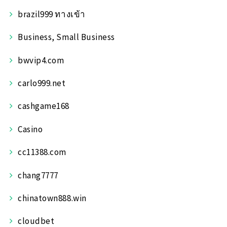
brazil999 ทางเข้า
Business, Small Business
bwvip4.com
carlo999.net
cashgame168
Casino
cc11388.com
chang7777
chinatown888.win
cloudbet