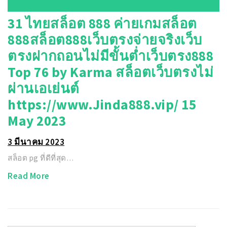
31 ไทยสล็อต 888 ค่ายเกมสล็อต
888สล็อต888เว็บตรงจ่ายจริงเว็บ
ตรงฝากถอนไม่มีขั้นต่ำเว็บตรง888
Top 76 by Karma สล็อตเว็บตรงไม่
ผ่านเอเย่นต์
https://www.Jinda888.vip/ 15
May 2023
3 มีนาคม 2023
สล็อต pg ที่ดีที่สุด…
Read More