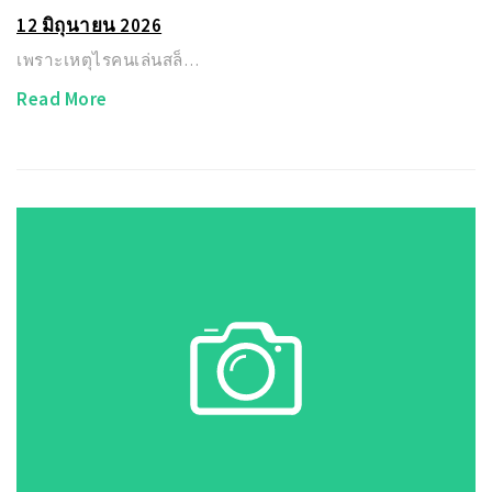
12 มิถุนายน 2026
เพราะเหตุไรคนเล่นสล็…
Read More