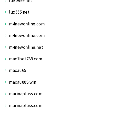
luke999.net
lux555.net
m4newonline.com
m4newonline.com
m4newonline.net
mac1bet789.com
macau69
macau888.win
marinapluss.com
marinapluss.com