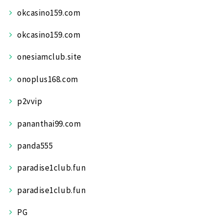
okcasino159.com
okcasino159.com
onesiamclub.site
onoplus168.com
p2vvip
pananthai99.com
panda555
paradise1club.fun
paradise1club.fun
PG