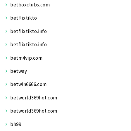
betboxclubs.com
betflixtikto
betflixtikto.info
betflixtikto.info
betm4vip.com
betway
betwin6666.com
betworld369hot.com
betworld369hot.com
bh99