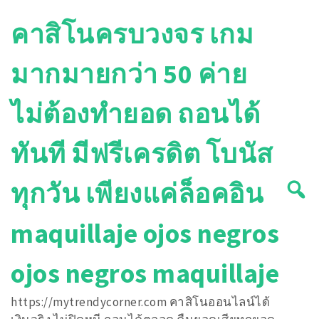
Skip
คาสิโนครบวงจร เกม
to
content
มากมายกว่า 50 ค่าย
ไม่ต้องทำยอด ถอนได้
ทันที มีฟรีเครดิต โบนัส
ทุกวัน เพียงแค่ล็อคอิน
maquillaje ojos negros
ojos negros maquillaje
https://mytrendycorner.com คาสิโนออนไลน์ได้