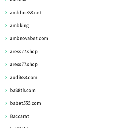
ambfine88.net
ambking
ambnovabet.com
aress77.shop
aress77.shop
audi688.com
ba88th.com
babet555.com
Baccarat