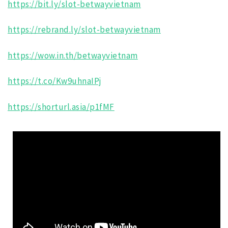
https://bit.ly/slot-betwayvietnam
https://rebrand.ly/slot-betwayvietnam
https://wow.in.th/betwayvietnam
https://t.co/Kw9uhnaIPj
https://shorturl.asia/p1fMF