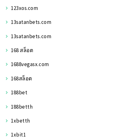
123xos.com
13satanbets.com
13satanbets.com
168 สล็อต
1688vegasx.com
168สล็อต
188bet
188betth
1xbetth
1xbit1