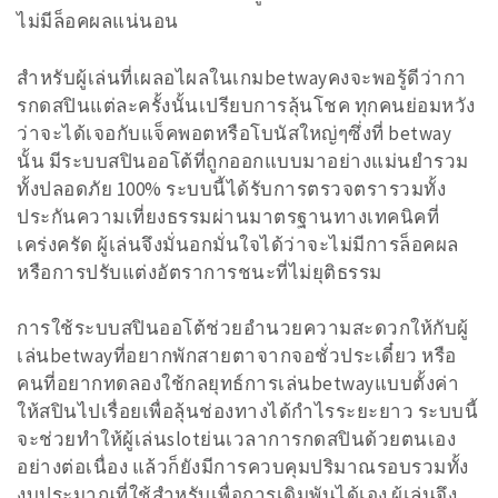
ไม่มีล็อคผลแน่นอน
สำหรับผู้เล่นที่เผลอไผลในเกมbetwayคงจะพอรู้ดีว่ากา
รกดสปินแต่ละครั้งนั้นเปรียบการลุ้นโชค ทุกคนย่อมหวัง
ว่าจะได้เจอกับแจ็คพอตหรือโบนัสใหญ่ๆซึ่งที่ betway
นั้น มีระบบสปินออโต้ที่ถูกออกแบบมาอย่างแม่นยำรวม
ทั้งปลอดภัย 100% ระบบนี้ได้รับการตรวจตรารวมทั้ง
ประกันความเที่ยงธรรมผ่านมาตรฐานทางเทคนิคที่
เคร่งครัด ผู้เล่นจึงมั่นอกมั่นใจได้ว่าจะไม่มีการล็อคผล
หรือการปรับแต่งอัตราการชนะที่ไม่ยุติธรรม
การใช้ระบบสปินออโต้ช่วยอำนวยความสะดวกให้กับผู้
เล่นbetwayที่อยากพักสายตาจากจอชั่วประเดี๋ยว หรือ
คนที่อยากทดลองใช้กลยุทธ์การเล่นbetwayแบบตั้งค่า
ให้สปินไปเรื่อยเพื่อลุ้นช่องทางได้กำไรระยะยาว ระบบนี้
จะช่วยทำให้ผู้เล่นslotย่นเวลาการกดสปินด้วยตนเอง
อย่างต่อเนื่อง แล้วก็ยังมีการควบคุมปริมาณรอบรวมทั้ง
งบประมาณที่ใช้สำหรับเพื่อการเดิมพันได้เอง ผู้เล่นจึง