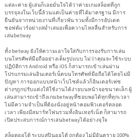
แต่ละค่าย ผู้เล่นก็เลยมั่นใจได้ว่าค่ายเกมสล็อตที่ถูก
บรรจุลงในเว็บนี้ล้วนแต่เป็นค่ายที่ได้มาตรฐาน มีการ
ยืนยันจากหน่วยงานที่เกี่ยวพัน รวมทั้งมีการอัปเดต
ซอฟต์แวร์อย่างสม่ำเสมอเพื่อความไหลลื่นสำหรับการ
เล่นbetway
ทั้ง betway ยังให้ความเอาใจใส่กับการรองรับการเล่น
บนโทรศัพท์มือถืออย่างเต็มรูปแบบ ไม่ว่าคุณจะใช้ระบบ
ปฏิบัติการ Android หรือ iOS ก็สามารถเข้าเล่นผ่าน
โปรแกรมเล่นอินเตอร์เน็ตบนโทรศัพท์มือถือได้โดยไม่มี
ปัญหา การออกแบบหน้าเว็บไซต์แล้วก็อินเตอร์เฟซ
ต่างๆถูกปรับแต่งให้ใช้งานได้ง่ายบนหน้าจอขนาดเล็ก ผู้
เล่นสามารถเข้าถึงเกมbetwayที่ชอบพอได้ทุกที่ทุกเวลา
ไม่มีความจำเป็นที่ต้องนั่งอยู่หน้าคอมพิวเตอร์ตลอด
เวลา เพียงมีสมาร์ทโฟนรวมทั้งอินเทอร์เน็ต ก็สามารถ
เปิดประสบการณ์การเล่นbetwayได้อย่างจุใจ
สล็อตออโต้ ระบบสปินออโต้ ถูกต้อง ไม่มีอันตราย 100%