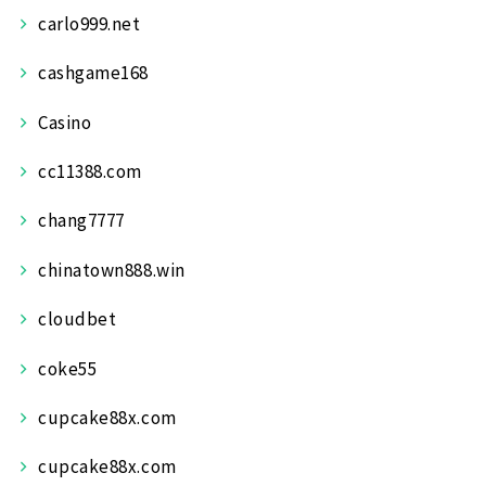
carlo999.net
cashgame168
Casino
cc11388.com
chang7777
chinatown888.win
cloudbet
coke55
cupcake88x.com
cupcake88x.com