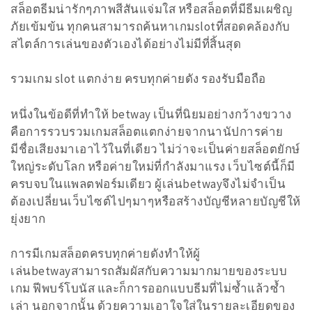
สล็อตธีมน่ารักๆภาพสีสันแจ่มใส หรือสล็อตที่มีธีมเผชิญ
ภัยเข้มข้น ทุกคนสามารถค้นหาเกมslotที่สอดคล้องกับ
สไตล์การเล่นของตัวเองได้อย่างไม่มีที่สิ้นสุด
รวมเกม slot แตกง่าย ครบทุกค่ายดัง รองรับมือถือ
หนึ่งในข้อดีที่ทำให้ betway เป็นที่นิยมอย่างกว้างขวาง
คือการรวบรวมเกมสล็อตแตกง่ายจากนานัปการค่าย
มีชื่อเสียงมาเอาไว้ในที่เดียว ไม่ว่าจะเป็นค่ายสล็อตยักษ์
ใหญ่ระดับโลก หรือค่ายใหม่ที่กำลังมาแรง เว็บไซต์นี้ก็มี
ครบจบในแพลตฟอร์มเดียว ผู้เล่นbetwayจึงไม่จำเป็น
ต้องเปลี่ยนเว็บไซต์ไปๆมาๆหรือสร้างบัญชีหลายบัญชีให้
ยุ่งยาก
การมีเกมสล็อตครบทุกค่ายดังทำให้ผู้
เล่นbetwayสามารถสัมผัสกับความมากมายของระบบ
เกม ฟีพบร์โบนัส และก็การออกแบบธีมที่ไม่ซ้ำแล้วซ้ำ
เล่า นอกจากนั้น ด้วยความเอาใจใส่ในรายละเอียดของ