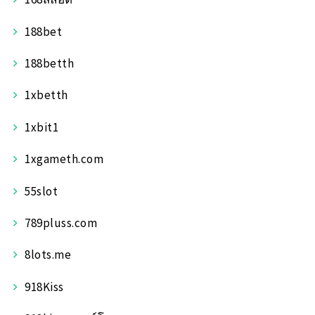
188bet
188betth
1xbetth
1xbit1
1xgameth.com
55slot
789pluss.com
8lots.me
918Kiss