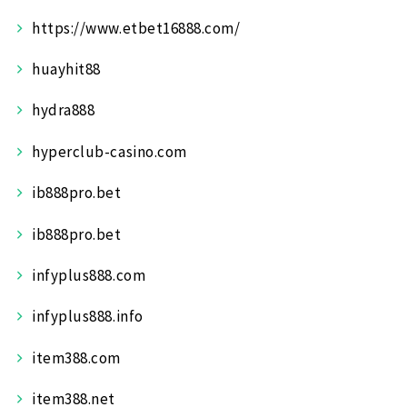
https://www.etbet16888.com/
huayhit88
hydra888
hyperclub-casino.com
ib888pro.bet
ib888pro.bet
infyplus888.com
infyplus888.info
item388.com
item388.net