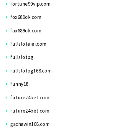
fortune99vip.com
fox689ok.com
fox689ok.com
fullsloteiei.com
fullslotpg
fullslotpg168.com
funny18
future24bet.com
future24bet.com
gachawin168.com