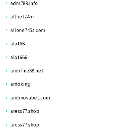
adm789.info
allbet24hr
allone745s.com
alot66
alot666
ambfine88.net
ambking
ambnovabet.com
aress77.shop
aress77.shop