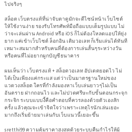
ไปจริงๆ
สล็อต เว็บตรงแท้ที่น่าจับตาดูมักจะดีไซน์หน้าเว็บไซต์
ให้ใช้งานง่าย รองรับโทรศัพท์มือถือแบบเต็มรูปแบบ ไม่
ว่าจะเล่นผ่าน Android หรือ iOS ก็ไม่ต้องโหลดแอปให้ยุ่ง
ยาก แค่เข้าเว็บไซต์ ล็อกอิน เติมวอเลท ก็เริ่มเล่นได้ทันที
เหมาะสมมากสำหรับคนที่ต้องการเล่นสั้นๆระหว่างวัน
หรือคนที่ไม่อยากผูกบัญชีธนาคาร
ผมเห็นว่า เว็บตรงแท้ + สล็อตวอเลท อัปเดตยอดไว ไม่
ได้เป็นเพียงแค่กระแส แต่ว่าเป็นมาตรฐานใหม่ของ
แวดวงสล็อต ใครที่กำลังมองหาเว็บเล่นยาวๆไม่เป็น
อันตราย ฝากถอนไว และไม่ปวดศรีษะกับขั้นตอนกระจุก
กระจิก ระบบแบบงี้คือคำตอบที่ควรลองด้วยตัวเองสัก
ครั้ง แล้วคุณจะเข้าจิตใจว่าเพราะเหตุไรนักเล่นเยอะ
มากถึงเริ่มย้ายมาเล่นกับเว็บแนวนี้เยอะขึ้น
sretthi99 ความคุ้มราคาสูงสุดด้วยระบบคืนกำไรให้ผู้