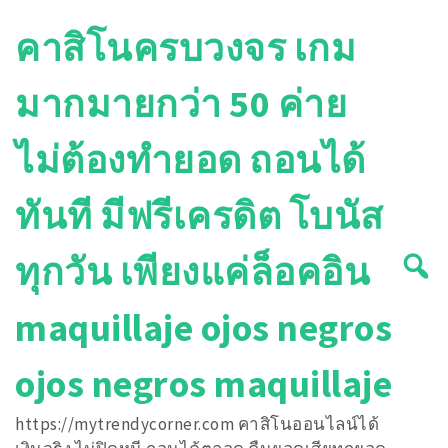
Skip
คาสิโนครบวงจร เกม
to
content
มากมายกว่า 50 ค่าย
ไม่ต้องทำยอด ถอนได้
ทันที มีฟรีเครดิต โบนัส
ทุกวัน เพียงแค่ล็อคอิน
maquillaje ojos negros
ojos negros maquillaje
https://mytrendycorner.com คาสิโนออนไลน์ได้