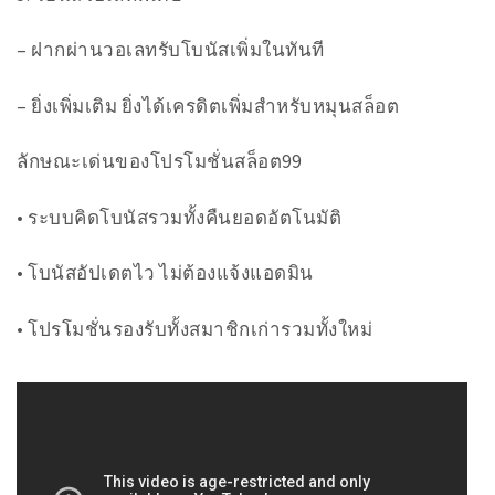
– ฝากผ่านวอเลทรับโบนัสเพิ่มในทันที
– ยิ่งเพิ่มเติม ยิ่งได้เครดิตเพิ่มสำหรับหมุนสล็อต
ลักษณะเด่นของโปรโมชั่นสล็อต99
• ระบบคิดโบนัสรวมทั้งคืนยอดอัตโนมัติ
• โบนัสอัปเดตไว ไม่ต้องแจ้งแอดมิน
• โปรโมชั่นรองรับทั้งสมาชิกเก่ารวมทั้งใหม่