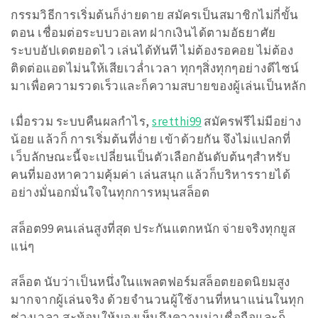
กรรมวิธีการเริ่มต้นก็ง่ายดาย สมัครเป็นสมาชิกไม่กี่ขั้น
ตอน เชื่อมต่อระบบวอเลท ฝากเงินได้ตามอัธยาศัย
ระบบอัปเดตยอดไว เล่นได้ทันที ไม่ต้องรอคอย ไม่ต้อง
ติดต่อแอดไม่นให้เสียเวล่ำเวลา ทุกๆสิ่งทุกๆอย่างดีไซน์
มาเพื่อความรวดเร็วและก็ความสบายของผู้เล่นเป็นหลัก
เมื่อรวม ระบบคืนผลกำไร,
sretthi99
สมัครฟรีไม่มีอย่าง
น้อย แล้วก็ การเริ่มต้นที่ง่าย เข้าด้วยกัน จึงไม่แปลกที่
เว็บลักษณะนี้จะเปลี่ยนเป็นตัวเลือกอันดับต้นๆสำหรับ
คนที่มองหาความคุ้มค่า เล่นสนุก แล้วก็บริหารรายได้
อย่างมั่นอกมั่นใจในทุกการหมุนสล็อต
สล็อต99 คนเล่นสูงที่สุด ประกันแตกหนัก จ่ายจริงทุกยูส
แน่ๆ
สล็อต นับว่าเป็นหนึ่งในแพลตฟอร์มสล็อตยอดนิยมสูง
มากจากผู้เล่นจริง ด้วยจำนวนผู้ใช้งานที่หนาแน่นในทุก
ช่วงเวลา สะท้อนให้มองเห็นถึงความน่าเชื่อถือและก็