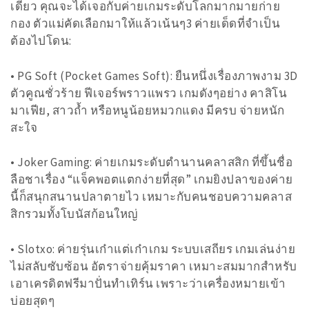
เดียว คุณจะได้เจอกับค่ายเกมระดับโลกมากมายก่าย
กอง ตัวแม่คัดเลือกมาให้แล้วเน้นๆ3 ค่ายเด็ดที่จำเป็น
ต้องไปโดน:
• PG Soft (Pocket Games Soft): ยืนหนึ่งเรื่องภาพงาม 3D
ตัวคูณชั่วร้าย ฟีเจอร์พราวแพรว เกมดังๆอย่าง คาสิโน
มาเฟีย, สาวถ้ำ หรือหนูน้อยหมวกแดง มีครบ จ่ายหนัก
สะใจ
• Joker Gaming: ค่ายเกมระดับตำนานคลาสสิก ที่ขึ้นชื่อ
ลือชาเรื่อง “แจ็คพอตแตกง่ายที่สุด” เกมยิงปลาของค่าย
นี้ก็สนุกสนานปลาตายไว เหมาะกับคนชอบความคลาส
สิกรวมทั้งโบนัสก้อนใหญ่
• Slotxo: ค่ายรุ่นเก๋าแต่เก๋าเกม ระบบเสถียร เกมเล่นง่าย
ไม่สลับซับซ้อน อัตราจ่ายคุ้มราคา เหมาะสมมากสำหรับ
เอาเครดิตฟรีมาปั่นทำเทิร์น เพราะว่าเครื่องหมายเข้า
บ่อยสุดๆ