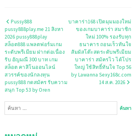
Pussy888
บาคาร่า168 เปิดมุมมองใหม่
แนะแนว
pussy888play.me 21 สิงหา
ของเกมบาคาร่า สมาชิก
เรื่อง
2026 pussy888play
ใหม่ 100% รองรับทุก
สล็อต888 แพลตฟอร์มเกม
ธนาคาร ถอนเร็วทันใจ
ระดับพรีเมียม ฝากต่อเนื่อง
สัมผัสโต๊ะสดระดับพรีเมียม
รับ อัญมณี 300 บาท เกม
บาคาร่า สมัครไว ได้โปร
สล็อต คาสิโนออนไลน์
ใหญ่ ใช้สิทธิ์ทันใจ Top 56
สวรรค์ของนักลงทุน
by Lawanna Sexy168c.com
pussy888 กดสมัคร รับความ
14 ส.ค. 2026
สนุก Top 53 by Oren
ค้นหา
สำหรับ: