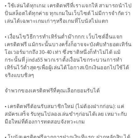
• ใช้เล่นได้ทุกเกม: เครดิตฟรีที่เราแจกให้ สามารถนำไป
ปั่นสล็อตได้ทุกค่าย ทุกเกมในเว็บไซต์ ไม่มีการจำกัดว่า
เล่นได้เฉพาะเกมเก่าๆหรือเกมที่โบนัสไม่แตก
• เงื่อนไขวิธีการทำเทิร์นต่ำม๊ากกก: เว็บไซต์อื่นแจก
เครดิตฟรี แม้กระนั้นบางครั้งก็อาจจะบังคับทำยอดเทิร์น
โอเวอร์มากถึง 30-40 เท่า ซึ่งชาติหนึ่งก็ทำไม่ได้ แม้
กระนั้นที่ jinda55 พวกเราตั้งเงื่อนไขกระบวนการทำ
เทิร์นไว้ต่ำสุดๆเพื่อผู้เล่นได้โอกาสเบิกเงินออกไปใช้ได้
จริงแบบชิลๆ
จำพวกของเครดิตฟรีที่คุณเลือกยอมรับได้
• เครดิตฟรีต้อนรับสมาชิกใหม่ (ไม่ต้องฝากก่อน): แค่
สมัครเสร็จ รับทุนไปลองเล่นขำๆก่อนได้เลย เหมาะกับ
มือใหม่ที่ต้องการทดสอบจังหวะเกม
• โบนัสเครดิตฟรีจากการฝากเงินทีแรก: ฝากหลักสิบ ได้