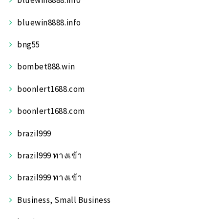
bluewin8888.info
bluewin8888.info
bng55
bombet888.win
boonlert1688.com
boonlert1688.com
brazil999
brazil999 ทางเข้า
brazil999 ทางเข้า
Business, Small Business