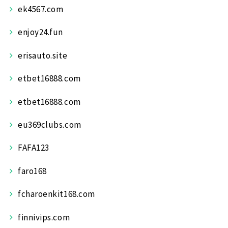
ek4567.com
enjoy24.fun
erisauto.site
etbet16888.com
etbet16888.com
eu369clubs.com
FAFA123
faro168
fcharoenkit168.com
finnivips.com