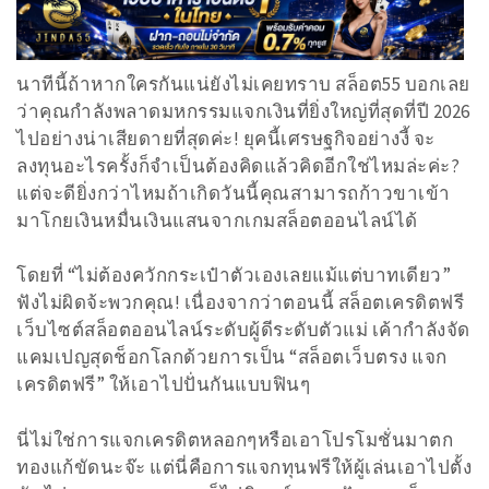
นาทีนี้ถ้าหากใครกันแน่ยังไม่เคยทราบ สล็อต55 บอกเลย
ว่าคุณกำลังพลาดมหกรรมแจกเงินที่ยิ่งใหญ่ที่สุดที่ปี 2026
ไปอย่างน่าเสียดายที่สุดค่ะ! ยุคนี้เศรษฐกิจอย่างงี้ จะ
ลงทุนอะไรครั้งก็จำเป็นต้องคิดแล้วคิดอีกใช่ไหมล่ะค่ะ?
แต่จะดียิ่งกว่าไหมถ้าเกิดวันนี้คุณสามารถก้าวขาเข้า
มาโกยเงินหมื่นเงินแสนจากเกมสล็อตออนไลน์ได้
โดยที่ “ไม่ต้องควักกระเป๋าตัวเองเลยแม้แต่บาทเดียว”
ฟังไม่ผิดจ้ะพวกคุณ! เนื่องจากว่าตอนนี้ สล็อตเครดิตฟรี
เว็บไซต์สล็อตออนไลน์ระดับผู้ดีระดับตัวแม่ เค้ากำลังจัด
แคมเปญสุดช็อกโลกด้วยการเป็น “สล็อตเว็บตรง แจก
เครดิตฟรี” ให้เอาไปปั่นกันแบบฟินๆ
นี่ไม่ใช่การแจกเครดิตหลอกๆหรือเอาโปรโมชั่นมาตก
ทองแก้ขัดนะจ๊ะ แต่นี่คือการแจกทุนฟรีให้ผู้เล่นเอาไปตั้ง