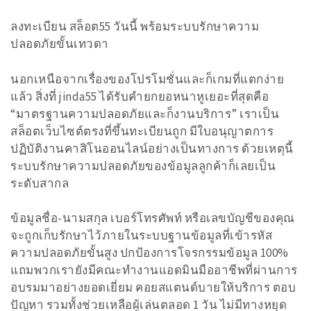
ลงทะเบียน สล็อต55 วันนี้ พร้อมระบบรักษาความ
ปลอดภัยขั้นเทวดา
นอกเหนือจากเรื่องของโปรโมชั่นและก็เกมที่แตกง่าย
แล้ว สิ่งที่ jinda55 ได้รับคำยกยอหนาหูเยอะที่สุดคือ
“มาตรฐานความปลอดภัยและก็งานบริการ” เราเป็น
สล็อตเว็บไซต์ตรงที่ขึ้นทะเบียนถูก มีใบอนุญาตการ
ปฏิบัติงานคาสิโนออนไลน์อย่างเป็นทางการ ด้วยเหตุนี้
ระบบรักษาความปลอดภัยของข้อมูลลูกค้าก็เลยเป็น
ระดับสากล
ข้อมูลชื่อ-นามสกุล เบอร์โทรศัพท์ หรือเลขบัญชีของคุณ
จะถูกเก็บรักษาไว้ภายในระบบฐานข้อมูลที่เข้ารหัส
ความปลอดภัยขั้นสูง ปกป้องการโจรกรรมข้อมูล 100%
แถมพวกเรายังมีคณะทำงานแอดมินมืออาชีพที่ผ่านการ
อบรมมาอย่างยอดเยี่ยม คอยสแตนด์บายให้บริการ ตอบ
ปัญหา รวมทั้งช่วยเหลือผู้เล่นตลอด 1 วัน ไม่มีทางหยุด