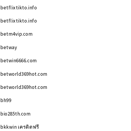
betflixtikto.info
betflixtikto.info
betm4vip.com
betway
betwin6666.com
betworld369hot.com
betworld369hot.com
bh99
bio285th.com
bkkwin เครดิตฟรี