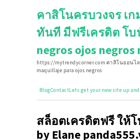
Skip
คาสิโนครบวงจร เกม
to
content
ทันที มีฟรีเครดิต โบ
negros ojos negros 
https://mytrendycorner.com คาสิโนออนไลน์
maquillaje para ojos negros
Blog
Contact
Lets get your new site up and
สล็อตเครดิตฟรี ให้
by Elane panda555.