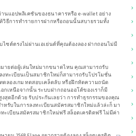
ผ่านแอปพลิเคชันของธนาคารหรือ e-wallet อย่าง
ำให้วิธีการทำรายการฝากหรือถอนนั้นสบายรวมทั้ง
ว็บไซต์ตรงไม่ผ่านเอเย่นต์ที่คุณต้องลอง ฝากถอนไม่มี
มหมายต่อผู้เล่นใหม่มากขนาดไหน คุณสามารถรับ
ต่ลงทะเบียนเป็นสมาชิกใหม่ก็สามารถรับโปรโมชั่น
่อทดลองเกม ทดสอบเคล็ดลับ หรือฝึกหัดความถนัด
 นอกเหนือจากนั้น ระบบฝากถอนออโต้ของเราก็มี
งสุดอีกด้วย รับประกันเลยว่า การทำธุรกรรมของคุณ
ำหรับในการลงทะเบียนสมัครสมาชิกใหม่แล้วล่ะก็ มา
ทะเบียนสมัครสมาชิกใหม่ฟรี สล็อตเครดิตฟรี ไม่มีค่า
 เมษายน 2568 Elane อยากรวยต้องลอง สล็อตเครดิต