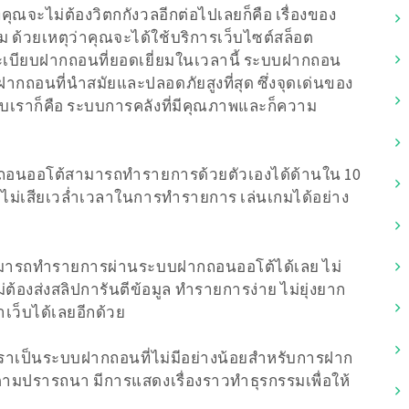
ที่คุณจะไม่ต้องวิตกกังวลอีกต่อไปเลยก็คือ เรื่องของ
ด้วยเหตุว่าคุณจะได้ใช้บริการเว็บไซต์สล็อต
ระเบียบฝากถอนที่ยอดเยี่ยมในเวลานี้ ระบบฝากถอน
กถอนที่นำสมัยและปลอดภัยสูงที่สุด ซึ่งจุดเด่นของ
บบเราก็คือ ระบบการคลังที่มีคุณภาพและก็ความ
ถอนออโต้สามารถทำรายการด้วยตัวเองได้ด้านใน 10
เร็ว ไม่เสียเวล่ำเวลาในการทำรายการ เล่นเกมได้อย่าง
ามารถทำรายการผ่านระบบฝากถอนออโต้ได้เลย ไม่
่ต้องส่งสลิปการันตีข้อมูล ทำรายการง่าย ไม่ยุ่งยาก
าเว็บได้เลยอีกด้วย
ป็นระบบฝากถอนที่ไม่มีอย่างน้อยสำหรับการฝาก
มปรารถนา มีการแสดงเรื่องราวทำธุรกรรมเพื่อให้