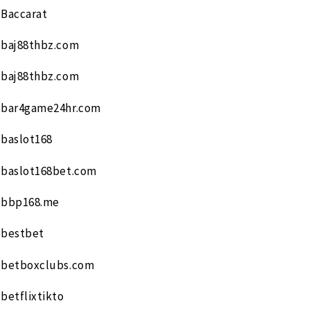
Baccarat
baj88thbz.com
baj88thbz.com
bar4game24hr.com
baslot168
baslot168bet.com
bbp168.me
bestbet
betboxclubs.com
betflixtikto