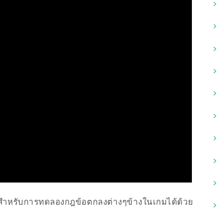
้รับสำหรับการทดลองกฎข้อตกลงต่างๆข้างในเกมได้ด้วย