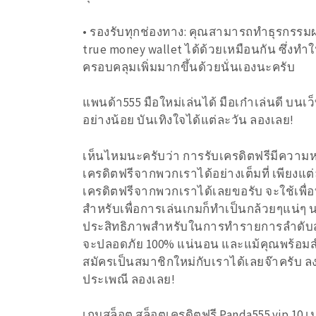
• รองรับทุกช่องทาง: คุณสามารถทำธุรกรรม
true money wallet ได้ด้วยเหมือนกัน ซึ่งท
ครอบคลุมเพิ่มมากขึ้นด้วยนั่นเองนะครับ
แพนด้า555 มือใหม่เล่นได้ มือเก๋าเล่นดี บนเ
อย่างน้อย บันเทิงใจได้แต่ละวัน ลองเลย!
เห็นไหมนะครับว่า การรับเครดิตฟรีมีควา
เครดิตฟรีจากพวกเราได้อย่างเต็มที่ เพียงแ
เครดิตฟรีจากพวกเราได้เลยขอรับ จะใช้เพื
สำหรับเพื่อการเล่นเกมก็ทำเป็นกล้วยๆแน่ๆ
ประสิทธิภาพสำหรับในการทำรายการลำดับสู
จะปลอดภัย 100% แน่นอน และแม้คุณพร้อมส
สมัครเป็นสมาชิกใหม่กับเราได้เลยจ๊าครับ ลง
ประเพณี ลองเลย!
เกมสล็อต สล็อตเครดิตฟรี Panda555.vip 10