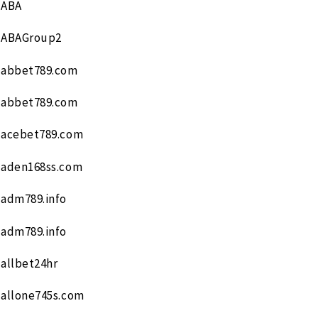
ABA
ABAGroup2
abbet789.com
abbet789.com
acebet789.com
aden168ss.com
adm789.info
adm789.info
allbet24hr
allone745s.com