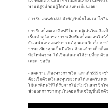
แจกตั้งแต่เป็นสมาชิกใหม่กันเลยล่ะนะครับ บ
ท่านพิสูจน์ก่อนผู้ใดกัน ลงทะเบียนเลย!
การรับ แพนด้า555 สำคัญกับมือใหม่เท่าไร
การรับสล็อตเครดิตฟรีในกลุ่มผู้เล่นใหม่ถือ
เริ่มเข้าสู่โลกของการเดิมพันสล็อตออนไลน์น
กัน แน่นอนนะครับว่า แม้คุณเล่นกับเว็บตรงไ
ว่าพอเพียงคุณเป็นมือใหม่ด้วยแล้วล่ะก็ สล็
มือใหม่ควรจะได้เริ่มเล่นเกมได้ง่ายที่สุด ด
เลยล่ะขอรับ
• ลดความเสี่ยงทางการเงิน: แพนด้า555 จะช
ต้องเริ่มด้วยเงินลงทุนของตนได้เลยครับ ค
ใช้เครดิตฟรีที่ได้รับจากโปรโมชั่นสมาชิกใ
ช่วยลดการขาดทุนในตอนต้นเจริญขึ้นอีกด้