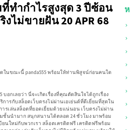
ที่ทำกำไรสูงสุด 3 ปีซ้อน
ห
ิงไม่ขายฝัน 20 APR 68
ี่สุดในขณะนี้ panda555 พร้อมให้ท่านพิสูจน์ก่อนคนใด
กเลยว่า นี่จะเกิดเรื่องที่คุณตัดสินใจได้ถูกเรื่อง
ริการกับสล็อตเว็บตรงไม่ผ่านเอเย่นต์ที่ดีเยี่ยมที่สุดใน
การเล่นสล็อตที่ยอดเยี่ยมด้วยแน่นอน เว็บตรงไม่ผ่าน
เกมชั้นนำมาก สนุกสนานได้ตลอด 24 ชั่วโมง มาพร้อม
บียนใหม่กับพวกเรา สล็อตเครดิตฟรี เครดิตฟรีพร้อม