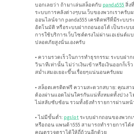
บอกเลยว่า ถ้ามาเล่นสล็อตกับ
panda555
สิ่ง
ระบบการคลังต่างๆบนเว็บของพวกเราครับผม 
ออนไลน์จาก panda555 เครดิตฟรีที่มีระบบ
อัตโนมัติ หรือระบบฝากถอนออโต้ เป็นระบบฝา
การใช้บริการเว็บไซต์ตรงไม่ผ่านเอเย่นต์แ
ปลอดภัยสูงนั่นเองครับ
• ความรวดเร็วในการทำธุรกรรม: ระบบฝาก
วินาทีเท่านั้น ไม่ว่าเงินเข้าหรือเงินออกก็
สม่ำเสมอเยอะขึ้นเรื่อยๆแน่นอนครับผม
• สล็อตเครดิตฟรี ความสะดวกสบาย: คุณส
ต้องผ่านแอดไม่นใครกันแน่ทั้งหมดทั้งปวง ไม
ไม่สลับซับซ้อน รวมทั้งยังทำรายการผ่านหน้
• ไม่มีขั้นต่ำ:
pgslot
ระบบฝากถอนของพวกเราเ
หรือถอน แพนด้า555 สามารถทำรายการได้ตา
คุณตรวจตราได้ให้ถี่ถ้วนอีกด้วย