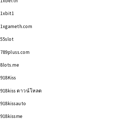
1xbetth
1xbit1
1xgameth.com
55slot
789pluss.com
8lots.me
918Kiss
918kiss ดาวน์โหลด
918kissauto
918kissme