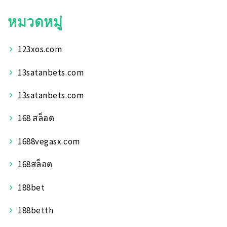
หมวดหมู่
123xos.com
13satanbets.com
13satanbets.com
168 สล็อต
1688vegasx.com
168สล็อต
188bet
188betth