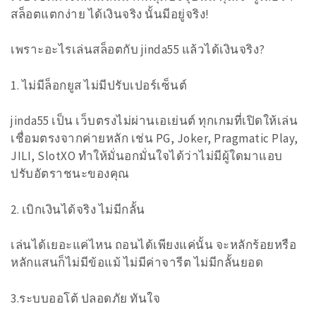
สล็อตแตกง่าย ได้เงินจริง นั้นมีอยู่จริง!
เพราะอะไรเล่นสล็อตกับ jinda55 แล้วได้เงินจริง?
1. ไม่มีล็อกยูส ไม่มีปรับเปอร์เซ็นต์
jinda55 เป็น เว็บตรงไม่ผ่านเอเย่นต์ ทุกเกมที่เปิดให้เล่น
เชื่อมตรงจากค่ายหลัก เช่น PG, Joker, Pragmatic Play,
JILI, SlotXO ทำให้มั่นอกมั่นใจได้ว่าไม่มีผู้ใดมาแอบ
ปรับอัตราชนะของคุณ
2. เบิกเงินได้จริง ไม่มีกลั้น
เล่นได้เยอะแค่ไหน ถอนได้เพียงแค่นั้น จะหลักร้อยหรือ
หลักแสนก็ไม่มีข้อแม้ ไม่มีค่าจารีต ไม่มีกลั้นยอด
3.ระบบออโต้ ปลอดภัย ทันใจ