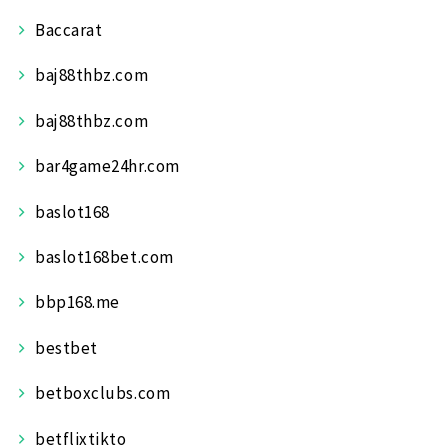
Baccarat
baj88thbz.com
baj88thbz.com
bar4game24hr.com
baslot168
baslot168bet.com
bbp168.me
bestbet
betboxclubs.com
betflixtikto