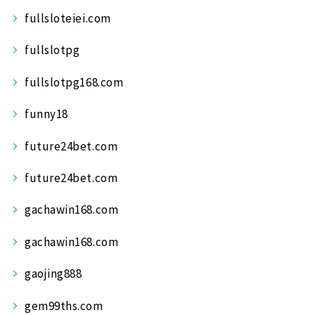
fullsloteiei.com
fullslotpg
fullslotpg168.com
funny18
future24bet.com
future24bet.com
gachawin168.com
gachawin168.com
gaojing888
gem99ths.com