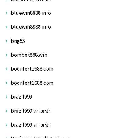
bluewin8888.info
bluewin8888.info
bng55
bombet888.win
boonlert1688.com
boonlert1688.com
brazil999
brazil999 ทางเข้า
brazil999 ทางเข้า