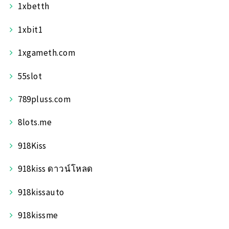
1xbetth
1xbit1
1xgameth.com
55slot
789pluss.com
8lots.me
918Kiss
918kiss ดาวน์โหลด
918kissauto
918kissme