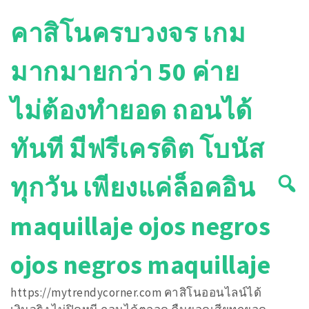
Skip
คาสิโนครบวงจร เกม
to
content
มากมายกว่า 50 ค่าย
ไม่ต้องทำยอด ถอนได้
ทันที มีฟรีเครดิต โบนัส
ทุกวัน เพียงแค่ล็อคอิน
maquillaje ojos negros
ojos negros maquillaje
https://mytrendycorner.com คาสิโนออนไลน์ได้