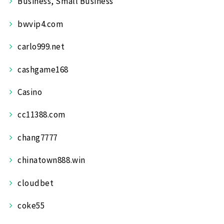
Business, Small Business
bwvip4.com
carlo999.net
cashgame168
Casino
cc11388.com
chang7777
chinatown888.win
cloudbet
coke55