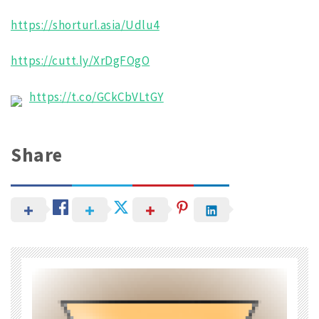
https://shorturl.asia/Udlu4
https://cutt.ly/XrDgFOgO
https://t.co/GCkCbVLtGY
Share