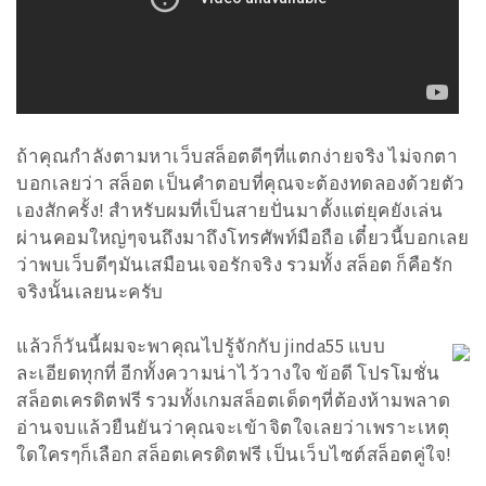
ถ้าคุณกำลังตามหาเว็บสล็อตดีๆที่แตกง่ายจริง ไม่จกตา
บอกเลยว่า สล็อต เป็นคำตอบที่คุณจะต้องทดลองด้วยตัว
เองสักครั้ง! สำหรับผมที่เป็นสายปั่นมาตั้งแต่ยุคยังเล่น
ผ่านคอมใหญ่ๆจนถึงมาถึงโทรศัพท์มือถือ เดี๋ยวนี้บอกเลย
ว่าพบเว็บดีๆมันเสมือนเจอรักจริง รวมทั้ง สล็อต ก็คือรัก
จริงนั้นเลยนะครับ
แล้วก็วันนี้ผมจะพาคุณไปรู้จักกับ jinda55 แบบ
ละเอียดทุกที่ อีกทั้งความน่าไว้วางใจ ข้อดี โปรโมชั่น
สล็อตเครดิตฟรี รวมทั้งเกมสล็อตเด็ดๆที่ต้องห้ามพลาด
อ่านจบแล้วยืนยันว่าคุณจะเข้าจิตใจเลยว่าเพราะเหตุ
ใดใครๆก็เลือก สล็อตเครดิตฟรี เป็นเว็บไซต์สล็อตคู่ใจ!