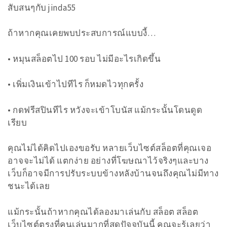
สับสนๆกับ jinda55
ถ้าหากคุณเคยพบประสบการณ์แบบงี้…
• หมุนสล็อตไป 100 รอบ ไม่มีอะไรเกิดขึ้น
• เพิ่มเงินเข้าไปทีไร ก็หมดไวทุกครั้ง
• กดฟรีสปินทีไร หวังจะเข้าโบนัส แม้กระนั้นโดนดูด
เรียบ
คุณไม่ได้คิดไปเองขอรับ หลายเว็บไซต์สล็อตที่คุณเจอ
อาจจะไม่ได้ แตกง่าย อย่างที่โฆษณาไว้จริงๆและบาง
เว็บก็อาจมีการปรับระบบข้างหลังบ้านจนถึงคุณไม่มีทาง
ชนะได้เลย
แม้กระนั้นถ้าหากคุณได้ลองมาเล่นกับ สล็อต สล็อต
เว็บไซต์ตรงที่คนเล่นมากที่สุดปัจจุบันนี้ คุณจะรู้เลยว่า