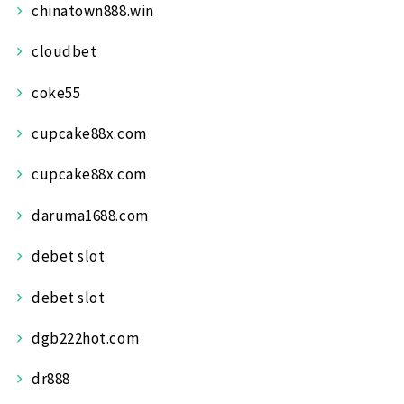
chinatown888.win
cloudbet
coke55
cupcake88x.com
cupcake88x.com
daruma1688.com
debet slot
debet slot
dgb222hot.com
dr888