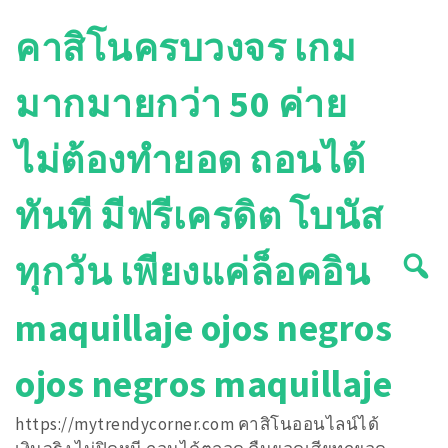
Skip
คาสิโนครบวงจร เกม
to
content
มากมายกว่า 50 ค่าย
ไม่ต้องทำยอด ถอนได้
ทันที มีฟรีเครดิต โบนัส
ทุกวัน เพียงแค่ล็อคอิน
maquillaje ojos negros
ojos negros maquillaje
https://mytrendycorner.com คาสิโนออนไลน์ได้