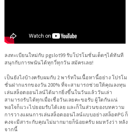
ลงทะเบียนใหม่กับ pgslot99 รับโปรโมชั่นเด็ดๆได้ทันที
สนุกกับการพนันได้ทุกวี่ทุกวัน สมัครเลย!
เป็นยังไงบ้างครับผมกับ 2 พาร์ทในเนื้อหานี้อย่าง โปรโม
ชั่นฝากแรกของวัน 200% ที่จะสามารถช่วยให้คุณลงทุน
เล่นสล็อตออนไลน์ได้มากยิ่งขึ้นในวันแล้ววันเล่า
สามารถรับได้ทุกเมื่อเชื่อวันเลยคะขอรับ ผู้ใดกันแน่
พอใจก็แวะไปยอมรับได้เลย และก็ในส่วนของบทความ
การวางแผนการเล่นสล็อตออนไลน์แบบอย่างสล็อตPG ก็
คงจะมีสาระกับคุณไม่มากมายก็น้อยครับ ผมหวังว่า หลัง
จากนี้