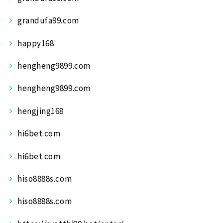
grandufa99.com
happy168
hengheng9899.com
hengheng9899.com
hengjing168
hi6bet.com
hi6bet.com
hiso8888s.com
hiso8888s.com