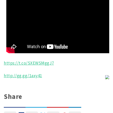
https://t.co/SXEWSMggJ7
http://gg.gg/1axy41
Share