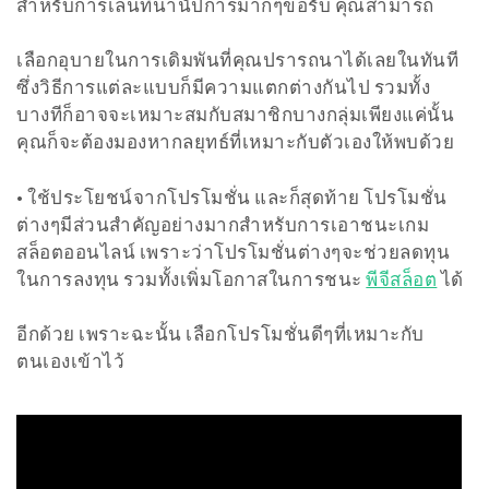
สำหรับการเล่นที่นานัปการมากๆขอรับ คุณสามารถ
เลือกอุบายในการเดิมพันที่คุณปรารถนาได้เลยในทันที
ซึ่งวิธีการแต่ละแบบก็มีความแตกต่างกันไป รวมทั้ง
บางทีก็อาจจะเหมาะสมกับสมาชิกบางกลุ่มเพียงแค่นั้น
คุณก็จะต้องมองหากลยุทธ์ที่เหมาะกับตัวเองให้พบด้วย
• ใช้ประโยชน์จากโปรโมชั่น และก็สุดท้าย โปรโมชั่น
ต่างๆมีส่วนสำคัญอย่างมากสำหรับการเอาชนะเกม
สล็อตออนไลน์ เพราะว่าโปรโมชั่นต่างๆจะช่วยลดทุน
ในการลงทุน รวมทั้งเพิ่มโอกาสในการชนะ
พีจีสล็อต
ได้
อีกด้วย เพราะฉะนั้น เลือกโปรโมชั่นดีๆที่เหมาะกับ
ตนเองเข้าไว้