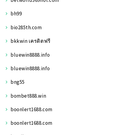
bh99
bio285th.com
bkkwin เครดิตฟรี
bluewin8888.info
bluewin8888.info
bng55
bombet888.win
boonlert1688.com
boonlert1688.com