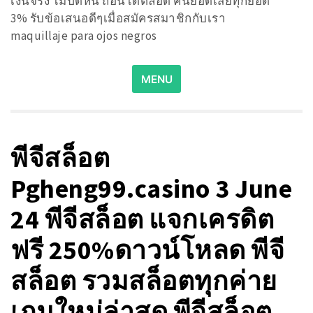
เงินจริง ไม่ปิดหนี ถอนได้ตลอด คืนยอดเสียทุกยอด
3% รับข้อเสนอดีๆเมื่อสมัครสมาชิกกับเรา
maquillaje para ojos negros
Search
MENU
for:
พีจีสล็อต
Pgheng99.casino 3 June
24 พีจีสล็อต แจกเครดิต
ฟรี 250%ดาวน์โหลด พีจี
สล็อต รวมสล็อตทุกค่าย
เกมใหม่ล่าสุด พีจีสล็อต