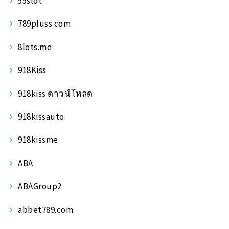
55slot
789pluss.com
8lots.me
918Kiss
918kiss ดาวน์โหลด
918kissauto
918kissme
ABA
ABAGroup2
abbet789.com