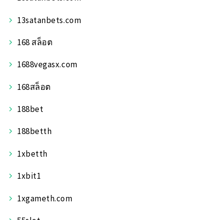
13satanbets.com
168 สล็อต
1688vegasx.com
168สล็อต
188bet
188betth
1xbetth
1xbit1
1xgameth.com