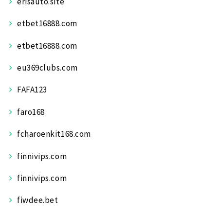
erisauto.site
etbet16888.com
etbet16888.com
eu369clubs.com
FAFA123
faro168
fcharoenkit168.com
finnivips.com
finnivips.com
fiwdee.bet