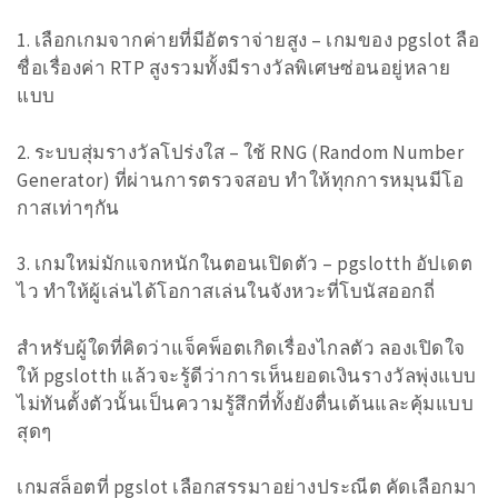
1. เลือกเกมจากค่ายที่มีอัตราจ่ายสูง – เกมของ pgslot ลือ
ชื่อเรื่องค่า RTP สูงรวมทั้งมีรางวัลพิเศษซ่อนอยู่หลาย
แบบ
2. ระบบสุ่มรางวัลโปร่งใส – ใช้ RNG (Random Number
Generator) ที่ผ่านการตรวจสอบ ทำให้ทุกการหมุนมีโอ
กาสเท่าๆกัน
3. เกมใหม่มักแจกหนักในตอนเปิดตัว – pgslotth อัปเดต
ไว ทำให้ผู้เล่นได้โอกาสเล่นในจังหวะที่โบนัสออกถี่
สำหรับผู้ใดที่คิดว่าแจ็คพ็อตเกิดเรื่องไกลตัว ลองเปิดใจ
ให้ pgslotth แล้วจะรู้ดีว่าการเห็นยอดเงินรางวัลพุ่งแบบ
ไม่ทันตั้งตัวนั้นเป็นความรู้สึกที่ทั้งยังตื่นเต้นและคุ้มแบบ
สุดๆ
เกมสล็อตที่ pgslot เลือกสรรมาอย่างประณีต คัดเลือกมา