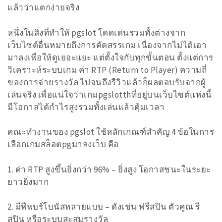
แล้วว่าแตกง่ายจริง
หนึ่งในสิ่งที่ทำให้ pgslot โดดเด่นรวมทั้งต่างจาก
เว็บไซต์อื่นหมายถึงการคัดสรรเกม เนื่องจากไม่ได้เอา
มาลงเพื่อให้ดูเยอะแยะ แต่ตั้งใจกับทุกขั้นตอน ตั้งแต่การ
วิเคราะห์ระบบเกม ค่า RTP (Return to Player) ความถี่
ของการจ่ายรางวัล ไปจนถึงรีวิวแล้วก็ผลตอบรับจากผู้
เล่นจริง เพื่อแน่ใจว่าเกมpgslotthที่อยู่บนเว็บไซต์แห่งนี้
มีโอกาสได้กำไรสูงรวมทั้งเล่นแล้วคุ้มเวลา
คณะทำงานของ pgslot ใช้หลักเกณฑ์สำคัญ 4 ข้อในการ
เลือกเกมสล็อตpgมาลงเว็บ คือ
1. ค่า RTP สูงขึ้นยิ่งกว่า 96% – ยิ่งสูง โอกาสชนะในระยะ
ยาวยิ่งมาก
2. มีฟีพบร์โบนัสหลายแบบ – ดังเช่น ฟรีสปิน ตัวคูณ รี
สปิน หรือระบบสะสมรางวัล