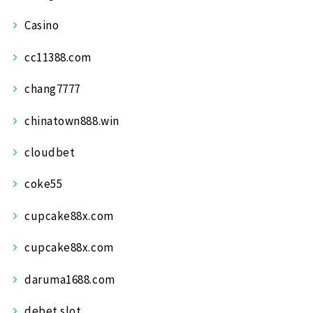
Casino
cc11388.com
chang7777
chinatown888.win
cloudbet
coke55
cupcake88x.com
cupcake88x.com
daruma1688.com
debet slot