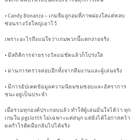
• Candy Bonanza – เกมธีมลูกอมที่ภาพผ่องใสแต่หลบ
ซ่อนรางวัลใหญ่เอาไว้
เพราะอะไรถึงแน่ใจว่าเกมพวกนี้แตกง่ายจริง
• มีสถิติการจ่ายรางวัลแน่ชัดแล้วก็โปร่งใส
• ผ่านการตรวจสอบอีกทั้งจากทีมงานและผู้เล่นจริง
• มีการอัปเดตข้อมูลความนิยมชมชอบและอัตราการ
ชนะอยู่เป็นประจำ
เมื่อรวมทุกองค์ประกอบแล้ว ทำให้ผู้เล่นมั่นใจได้ว่า ทุก
เกมใน pgslotth ไม่เฉพาะแต่สนุก แต่ยังได้โอกาสคว้า
ผลกำไรติดมือกลับไปได้จริง