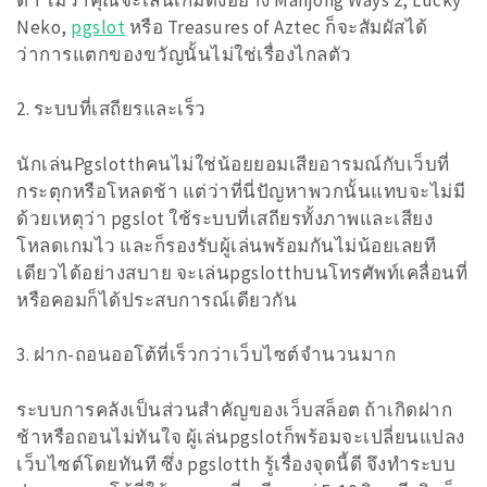
Neko,
pgslot
หรือ Treasures of Aztec ก็จะสัมผัสได้
ว่าการแตกของขวัญนั้นไม่ใช่เรื่องไกลตัว
2. ระบบที่เสถียรและเร็ว
นักเล่นPgslotthคนไม่ใช่น้อยยอมเสียอารมณ์กับเว็บที่
กระตุกหรือโหลดช้า แต่ว่าที่นี่ปัญหาพวกนั้นแทบจะไม่มี
ด้วยเหตุว่า pgslot ใช้ระบบที่เสถียรทั้งภาพและเสียง
โหลดเกมไว และก็รองรับผู้เล่นพร้อมกันไม่น้อยเลยที
เดียวได้อย่างสบาย จะเล่นpgslotthบนโทรศัพท์เคลื่อนที่
หรือคอมก็ได้ประสบการณ์เดียวกัน
3. ฝาก-ถอนออโต้ที่เร็วกว่าเว็บไซต์จำนวนมาก
ระบบการคลังเป็นส่วนสำคัญของเว็บสล็อต ถ้าเกิดฝาก
ช้าหรือถอนไม่ทันใจ ผู้เล่นpgslotก็พร้อมจะเปลี่ยนแปลง
เว็บไซต์โดยทันที ซึ่ง pgslotth รู้เรื่องจุดนี้ดี จึงทำระบบ