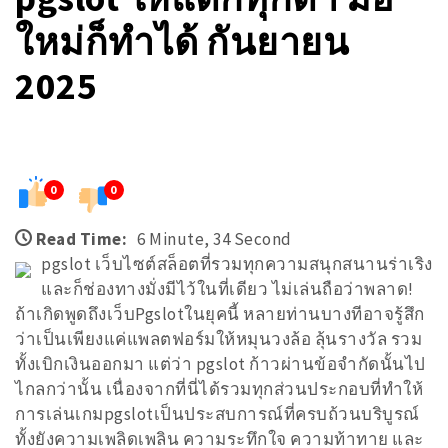
ใหม่ก็ทำได้ กันยายน
2025
0
0
Read Time:
6 Minute, 34 Second
pgslot เว็บไซต์สล็อตที่รวมทุกความสนุกสนานร่าเริง
และก็ช่องทางมั่งมีไว้ในที่เดียว ไม่เล่นถือว่าพลาด!
ถ้าเกิดพูดถึงเว็บPgslotในยุคนี้ หลายท่านบางทีอาจรู้สึก
ว่าเป็นเพียงแค่แพลตฟอร์มให้หมุนวงล้อ ลุ้นรางวัล รวม
ทั้งเบิกเงินออกมา แต่ว่า pgslot ก้าวผ่านข้อจำกัดนั้นไป
ไกลกว่านั้น เนื่องจากที่นี่ได้รวมทุกส่วนประกอบที่ทำให้
การเล่นเกมpgslotเป็นประสบการณ์ที่ครบถ้วนบริบูรณ์
ทั้งยังความเพลิดเพลิน ความระทึกใจ ความท้าทาย และ