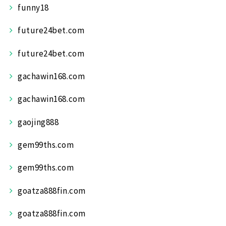
funny18
future24bet.com
future24bet.com
gachawin168.com
gachawin168.com
gaojing888
gem99ths.com
gem99ths.com
goatza888fin.com
goatza888fin.com