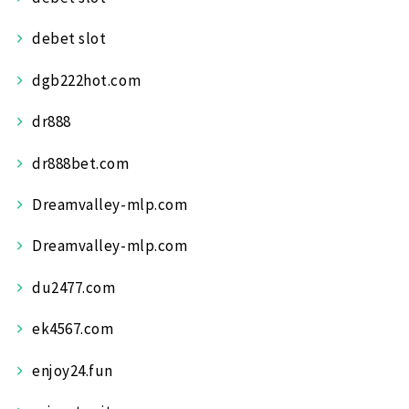
debet slot
dgb222hot.com
dr888
dr888bet.com
Dreamvalley-mlp.com
Dreamvalley-mlp.com
du2477.com
ek4567.com
enjoy24.fun