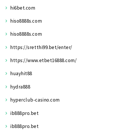
hi6bet.com
hiso8888s.com
hiso8888s.com
https://sretthi99.bet/enter/
https://www.etbet16888.com/
huayhit88
hydra888
hyperclub-casino.com
ib888pro.bet
ib888pro.bet