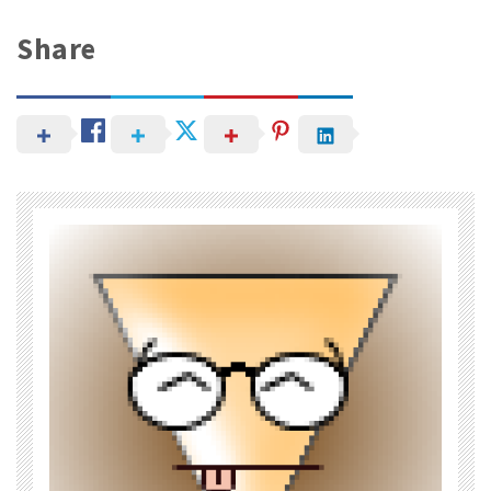
Share