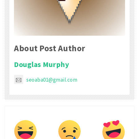
About Post Author
Douglas Murphy
seoaba01@gmail.com