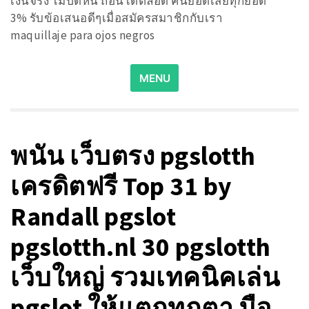
เงินจริง ไม่ปิดหนี ถอนได้ตลอด คืนยอดเสียทุกยอด
3% รับข้อเสนอดีๆเมื่อสมัครสมาชิกกับเรา
maquillaje para ojos negros
Search
MENU
for:
พนัน เว็บตรง pgslotth
เครดิตฟรี Top 31 by
Randall pgslot
pgslotth.nl 30 pgslotth
เว็บใหญ่ รวมเทคนิคเล่น
pgslot ให้แตกทุกตา มือ