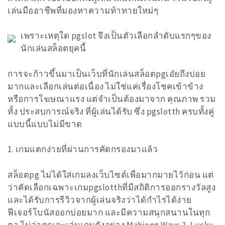
เล่นมืออาชีพที่มองหาความท้าทายใหม่ๆ
เพราะเหตุใด pgslot จึงเป็นตัวเลือกลำดับแรกๆของ
นักเล่นสล็อตยุคนี้
การจะก้าวขึ้นมาเป็นเว็บที่นักเล่นสล็อตpgเอ๋ยถึงบ่อย
มากและเลือกเล่นต่อเนื่อง ไม่ใช่แค่เรื่องโชคเข้าข้าง
หรือการโฆษณาแรง แต่จำเป็นต้องมาจาก คุณภาพ รวม
ทั้ง ประสบการณ์จริง ที่ผู้เล่นได้รับ ซึ่ง pgslotth ครบทั้งคู่
แบบนี้แบบไม่มีขาด
1. เกมแตกง่ายที่ผ่านการคัดกรองมาแล้ว
สล็อตpg ไม่ได้ใส่เกมลงเว็บไซต์เพื่อมากมายไว้ก่อน แต่
ว่าคัดเลือกเฉพาะเกมpgslotthที่มีสถิติการออกรางวัลสูง
และได้รับการรีวิวจากผู้เล่นจริงว่าได้กำไรได้ง่าย
ฟีเจอร์โบนัสออกบ่อยมาก และมีความสนุกสนานในทุก
ตา ไม่ว่าคุณจะเล่นเกมดังอย่าง Mahjong Ways 2, Lucky