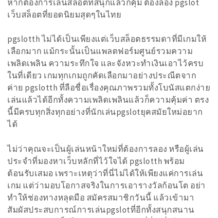
หากต้องการเล่นสล็อตที่สนุกแล้วก็คุ้ม ต้องลอง pgslot
เว็บสล็อตที่ยอดนิยมสุดๆในไทย
pgslotth ไม่ได้เป็นเพียงแต่เว็บสล็อตธรรมดาที่มีเกมให้
เลือกมาก แม้กระนั้นเป็นแพลตฟอร์มศูนย์รวมความ
เพลิดเพลิน ความระทึกใจ และจังหวะทำเงินเอาไว้ครบ
ในที่เดียว เกมทุกเกมถูกคัดเลือกมาอย่างประณีตจาก
ค่าย pgslotth ที่ลือชื่อเรื่องคุณภาพรวมทั้งโบนัสแตกง่าย
เล่นแล้วได้อีกทั้งความเพลิดเพลินแล้วก็ความคุ้มค่า ตรง
นี้มีครบทุกสิ่งทุกอย่างที่นักเล่นpgslotยุคสมัยใหม่อยาก
ได้
ไม่ว่าคุณจะเป็นผู้เล่นหน้าใหม่ที่ต้องการลอง หรือผู้เล่น
ประจำที่มองหาเว็บหลักที่ไว้ใจได้ pgslotth พร้อม
ต้อนรับเสมอ เพราะเหตุว่าที่นี่ไม่ได้ให้เพียงแค่การเล่น
เกม แต่ว่ามอบโอกาสจริงในการเอารางวัลก้อนโต อย่า
ทำให้ช่องทางหลุดมือ สมัครสมาชิกวันนี้ แล้วเข้ามา
สัมผัสประสบการณ์การเล่นpgslotที่อีกทั้งสนุกสนาน