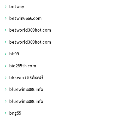
betway
betwin6666.com
betworld369hot.com
betworld369hot.com
bh99
bio285th.com
bkkwin เครดิตฟรี
bluewin8888.info
bluewin8888.info
bng55