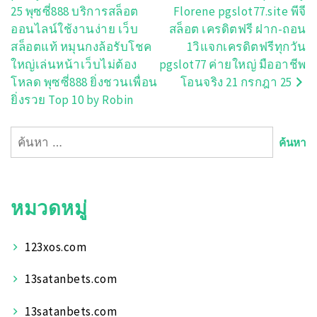
เรื่อง
25 พุซซี่888 บริการสล็อต
Florene pgslot77.site พีจี
ออนไลน์ใช้งานง่าย เว็บ
สล็อต เครดิตฟรี ฝาก-ถอน
สล็อตแท้ หมุนกงล้อรับโชค
1วิแจกเครดิตฟรีทุกวัน
ใหญ่เล่นหน้าเว็บไม่ต้อง
pgslot77 ค่ายใหญ่ มืออาชีพ
โหลด พุซซี่888 ยิ่งชวนเพื่อน
โอนจริง 21 กรกฎา 25
ยิ่งรวย Top 10 by Robin
ค้นหา
สำหรับ:
หมวดหมู่
123xos.com
13satanbets.com
13satanbets.com