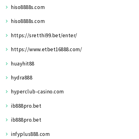
hiso8888s.com
hiso8888s.com
https://sretthi99.bet/enter/
https://www.etbet16888.com/
huayhit88
hydra888
hyperclub-casino.com
ib888pro.bet
ib888pro.bet
infyplus888.com