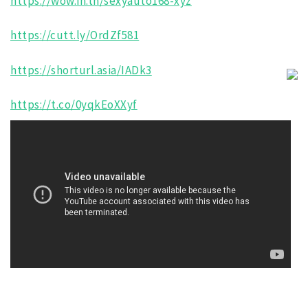
https://wow.in.th/sexyauto168-xyz
https://cutt.ly/OrdZf581
https://shorturl.asia/IADk3
https://t.co/0yqkEoXXyf