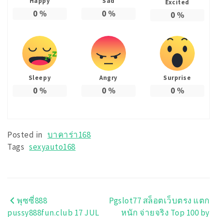
Happy
Sad
Excited
0
%
0
%
0
%
Sleepy
Angry
Surprise
0
%
0
%
0
%
Posted in
บาคาร่า168
Tags
sexyauto168
พุซซี่888
Pgslot77 สล็อตเว็บตรง แตก
แนะแนว
pussy888fun.club 17 JUL
หนัก จ่ายจริง Top 100 by