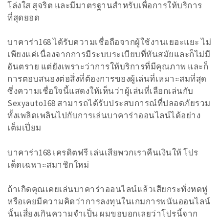
โล่งใส สุจริต และมีมาตรฐานสำหรับเพื่อการให้บริการ
ที่สุดยอด
บาคาร่า168 ได้รับความเชื่อถือจากผู้ใช้งานเยอะแยะ ไม่
เพียงแค่เนื่องจากการมีระบบระเบียบที่ทันสมัยและก็ไม่มี
อันตราย แต่ยังเพราะว่าการให้บริการที่มีคุณภาพ และก็
การตอบสนองต่อสิ่งที่ต้องการของผู้เล่นที่เหมาะสมที่สุด
ซึ่งความเชื่อใจนี้แสดงให้เห็นว่าผู้เล่นที่เลือกเล่นกับ
Sexyauto168 สามารถได้รับประสบการณ์ที่ปลอดภัยรวม
ทั้งเพลิดเพลินไปกับการเล่นบาคาร่าออนไลน์ได้อย่าง
เต็มเปี่ยม
บาคาร่า168 เครดิตฟรี เล่นเสียพวกเราคืนเงินให้ โปร
เด็ดเฉพาะสมาชิกใหม่
ถ้าเกิดคุณเคยเล่นบาคาร่าออนไลน์แล้วเสียกระทั่งหดหู่
หรือเคยมีความคิดว่าการลงทุนในเกมการพนันออนไลน์
นั้นเสี่ยงเกินความจำเป็น ผมขอบอกเลยว่าโปรนี้จาก