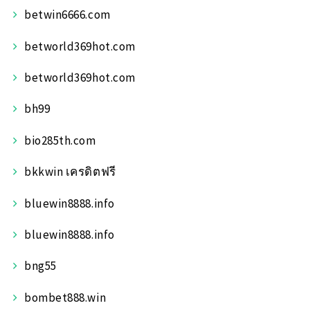
betwin6666.com
betworld369hot.com
betworld369hot.com
bh99
bio285th.com
bkkwin เครดิตฟรี
bluewin8888.info
bluewin8888.info
bng55
bombet888.win