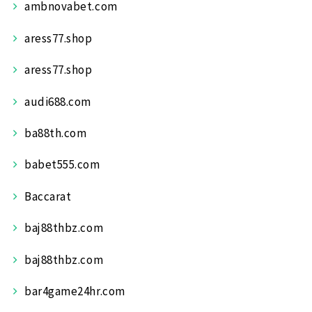
ambnovabet.com
aress77.shop
aress77.shop
audi688.com
ba88th.com
babet555.com
Baccarat
baj88thbz.com
baj88thbz.com
bar4game24hr.com