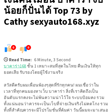
น้อยก็ปั่นได้ Top 73 by
Cathy sexyauto168.xyz
0
0
Read Time:
6 Minute, 3 Second
บาคาร่า168
ชั้น 1 เหมาะสมที่สุดในไทย คืนเงินให้ทุก
ยอดเสีย รับรองโดยผู้ใช้งานจริง
สวัสดีครับผมเพื่อนพ้องๆสุดที่รักทุกคน! ผมเชื่อว่าใน
เวลาที่ทุกคนมองหาเว็บ บาคาร่า สิ่งที่เราคิดถึงเป็น
อันดับแรกคงจะไม่พ้นความน่าไว้ใจ ระบบป้อมคง รวม
ทั้งแน่นอนว่าควรจะเป็นเว็บที่จ่ายเงินจริงไม่คดโกง รวม
ทั้งที่สำคัญควรจะมีโปรโมชั่นที่คุ้มค่า วันนี้ผมจะมาเสนอ