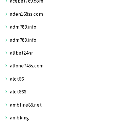
acebet789.com
aden168ss.com
adm789.info
adm789.info
allbet24hr
allone745s.com
alot66
alot666
ambfine88.net
ambking