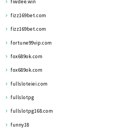
fiwdee.win
fizz169bet.com
fizz169bet.com
fortune99vip.com
fox689ok.com
fox689ok.com
fullsloteiei.com
fullslotpg
fullslotpg168.com
funny18