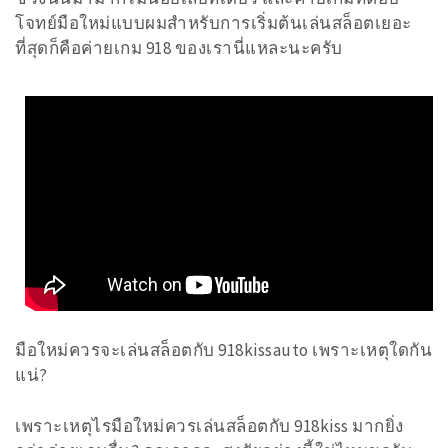
โจทย์มือใหม่แบบผมสำหรับการเริ่มต้นเล่นสล็อตเยอะ
ที่สุดก็คือค่ายเกม 918 ของเรานี่แหละนะครับ
มือใหม่ควรจะเล่นสล็อตกับ 918kissauto เพราะเหตุใดกัน
แน่?
เพราะเหตุไรมือใหม่ควรเล่นสล็อตกับ 918kiss มากยิ่ง