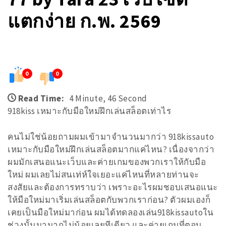
แตกง่าย ก.พ. 2569
0
0
Read Time:
4 Minute, 46 Second
918kiss เหมาะกับมือใหม่ฝึกเล่นสล็อตเท่าไร
คนไม่ใช่น้อยถามผมเข้ามาจำนวนมากว่า 918kissauto
เหมาะกับมือใหม่ฝึกเล่นสล็อตมากแค่ไหน? เนื่องจากว่า
ผมมักเสนอแนะเว็บและค่ายเกมของพวกเราให้กับมือ
ใหม่ ผมเลยไม่สนเท่ห์ใจเยอะแค่ไหนที่หลายท่านจะ
สงสัยและต้องการทราบว่า เพราะอะไรผมชอบเสนอแนะ
ให้มือใหม่มาเริ่มเล่นสล็อตกับพวกเราก่อน? ตัวผมเองก็
เคยเป็นมือใหม่มาก่อน ผมได้ทดลองเล่น918kissautoใน
ช่วงนั้นมามากไม่น้อยเลยทีเดียว และค่ายเกมที่ตอบ