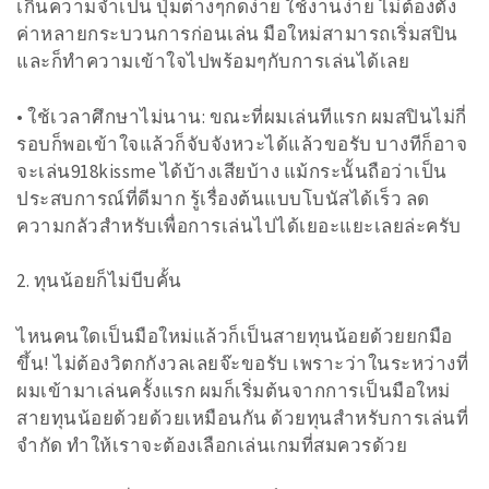
เกินความจำเป็น ปุ่มต่างๆกดง่าย ใช้งานง่าย ไม่ต้องตั้ง
ค่าหลายกระบวนการก่อนเล่น มือใหม่สามารถเริ่มสปิน
และก็ทำความเข้าใจไปพร้อมๆกับการเล่นได้เลย
• ใช้เวลาศึกษาไม่นาน: ขณะที่ผมเล่นทีแรก ผมสปินไม่กี่
รอบก็พอเข้าใจแล้วก็จับจังหวะได้แล้วขอรับ บางทีก็อาจ
จะเล่น918kissme ได้บ้างเสียบ้าง แม้กระนั้นถือว่าเป็น
ประสบการณ์ที่ดีมาก รู้เรื่องต้นแบบโบนัสได้เร็ว ลด
ความกลัวสำหรับเพื่อการเล่นไปได้เยอะแยะเลยล่ะครับ
2. ทุนน้อยก็ไม่บีบคั้น
ไหนคนใดเป็นมือใหม่แล้วก็เป็นสายทุนน้อยด้วยยกมือ
ขึ้น! ไม่ต้องวิตกกังวลเลยจ๊ะขอรับ เพราะว่าในระหว่างที่
ผมเข้ามาเล่นครั้งแรก ผมก็เริ่มต้นจากการเป็นมือใหม่
สายทุนน้อยด้วยด้วยเหมือนกัน ด้วยทุนสำหรับการเล่นที่
จำกัด ทำให้เราจะต้องเลือกเล่นเกมที่สมควรด้วย