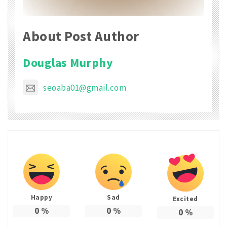
About Post Author
Douglas Murphy
seoaba01@gmail.com
Happy
Sad
Excited
0
%
0
%
0
%