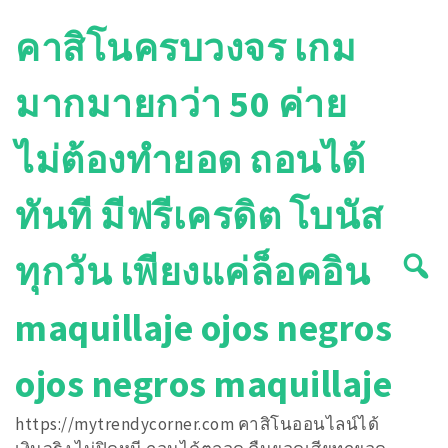
Skip
คาสิโนครบวงจร เกม
to
content
มากมายกว่า 50 ค่าย
ไม่ต้องทำยอด ถอนได้
ทันที มีฟรีเครดิต โบนัส
ทุกวัน เพียงแค่ล็อคอิน
maquillaje ojos negros
ojos negros maquillaje
https://mytrendycorner.com คาสิโนออนไลน์ได้