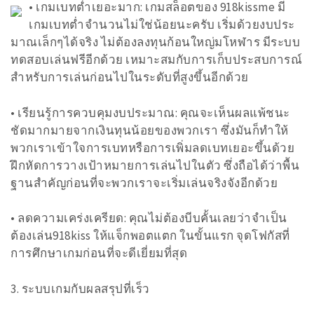
• เกมเบทต่ำเยอะมาก: เกมสล็อตของ 918kissme มี
เกมเบทต่ำจำนวนไม่ใช่น้อยนะครับ เริ่มด้วยงบประ
มาณเล็กๆได้จริง ไม่ต้องลงทุนก้อนใหญ่มโหฬาร มีระบบ
ทดสอบเล่นฟรีอีกด้วย เหมาะสมกับการเก็บประสบการณ์
สำหรับการเล่นก่อนไปในระดับที่สูงขึ้นอีกด้วย
• เรียนรู้การควบคุมงบประมาณ: คุณจะเห็นผลแพ้ชนะ
ชัดมากมายจากเงินทุนน้อยของพวกเรา ซึ่งมันก็ทำให้
พวกเราเข้าใจการเบทหรือการเพิ่มลดเบทเยอะขึ้นด้วย
ฝึกหัดการวางเป้าหมายการเล่นไปในตัว ซึ่งถือได้ว่าพื้น
ฐานสำคัญก่อนที่จะพวกเราจะเริ่มเล่นจริงจังอีกด้วย
• ลดความเคร่งเครียด: คุณไม่ต้องบีบคั้นเลยว่าจำเป็น
ต้องเล่น918kiss ให้แจ็กพอตแตก ในขั้นแรก จุดโฟกัสที่
การศึกษาเกมก่อนที่จะดีเยี่ยมที่สุด
3. ระบบเกมกับผลสรุปที่เร็ว