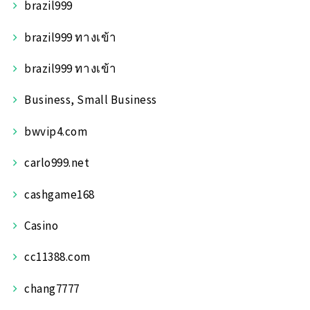
brazil999
brazil999 ทางเข้า
brazil999 ทางเข้า
Business, Small Business
bwvip4.com
carlo999.net
cashgame168
Casino
cc11388.com
chang7777