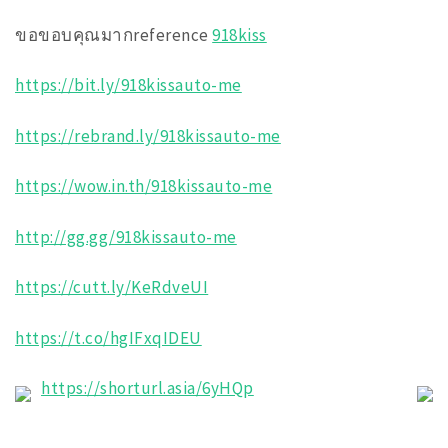
ขอขอบคุณมากreference
918kiss
https://bit.ly/918kissauto-me
https://rebrand.ly/918kissauto-me
https://wow.in.th/918kissauto-me
http://gg.gg/918kissauto-me
https://cutt.ly/KeRdveUI
https://t.co/hgIFxqIDEU
https://shorturl.asia/6yHQp