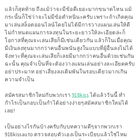
แล้วก็สุดท้าย ถึงแม้ว่าจะมีข้อดีเยอะมากขนาดไหน แม้
กระนั้นก็ใช่ว่าจะไม่มีข้อตำหนินะครับ เพราะถ้าเกิดคุณ
มาเล่นสล็อตออนไลน์โดยไม่ได้มีการวางแผนเล่นให้ดี
ไม่กำหนดแผนการลงทุนในระยะยาวให้ละเอียดล่ะก็
โอกาสที่คุณจะเล่นเสียก็มีเช่นเดียวกัน แล้วก็ในเมื่อคุณ
มีเงินลงทุนมากกว่าคนอื่นพนันสูงในแบบที่ผู้อื่นลงไม่ได้
จังหวะที่คุณจะเล่นเสียก็เลยมีมากกว่าคนอื่นด้วยเช่นกัน
ฉะนั้น คุณจำเป็นที่จะต้องวางแผนเล่นอย่างละเอียดครับ
อย่าประมาท อย่าเสี่ยงลงเดิมพันในรอบเดียวมากเกิน
ความจำเป็น
สมัครสมาชิกใหม่กับพวกเรา
918kiss
ได้แล้ววันนี้ ทำ
กำไรเป็นกอบเป็นกำได้อย่างง่ายๆสมัคสมาชิกใหม่ได้
เลย!
เป็นอย่างไรกันบ้างครับกับบทความดีๆจากพวกเรา
918kissauto ตรวจสอบตัวเองเป็นระเบียบแล้วใช่ไหม