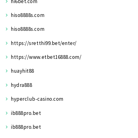
hi6bet.com
hiso8888s.com
hiso8888s.com
https://sretthi99.bet/enter/
https://www.etbet16888.com/
huayhit88
hydra888
hyperclub-casino.com
ib888pro.bet
ib888pro.bet