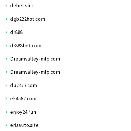
debet slot
dgb222hot.com
dr888
dr888bet.com
Dreamvalley-mlp.com
Dreamvalley-mlp.com
du2477.com
ek4567.com
enjoy24.fun
erisauto.site