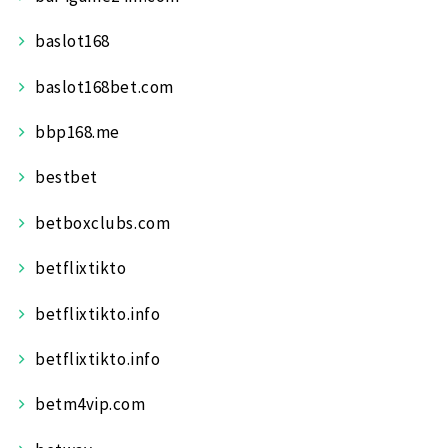
baslot168
baslot168bet.com
bbp168.me
bestbet
betboxclubs.com
betflixtikto
betflixtikto.info
betflixtikto.info
betm4vip.com