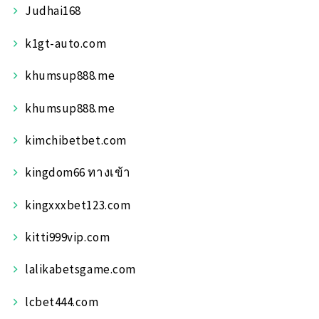
Judhai168
k1gt-auto.com
khumsup888.me
khumsup888.me
kimchibetbet.com
kingdom66 ทางเข้า
kingxxxbet123.com
kitti999vip.com
lalikabetsgame.com
lcbet444.com