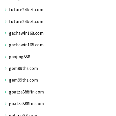
future24bet.com
future24bet.com
gachawin168.com
gachawin168.com
gaojing888
gem99ths.com
gem99ths.com
goatza888fin.com
goatza888fin.com
gobaza88.com