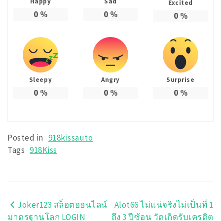
Happy
Sad
Excited
0
%
0
%
0
%
Sleepy
Angry
Surprise
0
%
0
%
0
%
Posted in
918kissauto
Tags
918Kiss
Joker123 สล็อตออนไลน์
Alot66 ไม่แน่จริงไม่เป็นที่ 1
แนะแนว
มาตรฐานโลก LOGIN
ถึง 3 ปีซ้อน วัดเกิดรับเครดิต