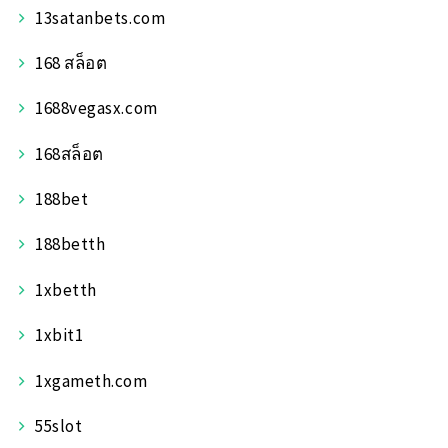
13satanbets.com
168 สล็อต
1688vegasx.com
168สล็อต
188bet
188betth
1xbetth
1xbit1
1xgameth.com
55slot