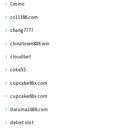
Casino
cc11388.com
chang7777
chinatown888.win
cloudbet
coke55
cupcake88x.com
cupcake88x.com
daruma1688.com
debet slot