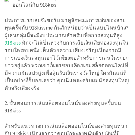
ออนไลน์กับ 918kiss
ประการแรกเลยจ๊ะขอรับ มาดูลักษณะการเล่นของสาย
ทุนครึ้มกับ 918kissme กันสักหน่อยว่าเป็นแบบไหนบ้าง?
ผู้เล่นกลุ่มนี้จะมีงบประมาณสำหรับเพื่อการลงทุนที่สูง
918kiss
มักจะไม่เป็นห่วงกับการเสียเงินเสียทองลงทุนใน
รอบใดรอบหนึ่ง เห็นด้วยความเสี่ยงเจริญ เนื่องจากมี
การแบ่งเงินลงทุนเอาไว้เพียงพอสำหรับการเล่นในระยะ
ยาวอยู่แล้ว พวกเขาก็เลยชอบเลือกเกมสล็อตออนไลน์ที่
มีความผันแปรสูงเพื่อลุ้นรับเงินรางวัลใหญ่ ใครกันแน่ที่
เป็นอย่างงี้ก็บอกเลยว่า คุณนี่แหละครับผมนักลงทุนใหญ่
ตัวจริงเสียงจริง
2. ขั้นตอนการเล่นสล็อตออนไลน์ของสายทุนครึ้มบน
918kiss
สำหรับแนวทางการเล่นสล็อตออนไลน์ของสายทุนหนา
กับ 918kiss เนื่องจากว่าคุณมักจะลงพนันด้วยเงินที่มี