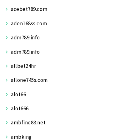
acebet789.com
aden168ss.com
adm789.info
adm789.info
allbet24hr
allone745s.com
alot66
alot666
ambfine88.net
ambking