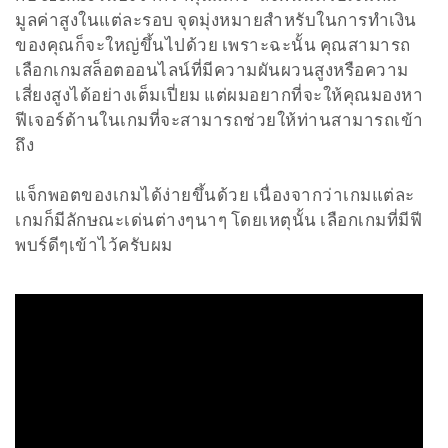
มูลค่าสูงในแต่ละรอบ จุดมุ่งหมายสำหรับในการทำเงิน
ของคุณก็จะใหญ่ขึ้นไปด้วย เพราะฉะนั้น คุณสามารถ
เลือกเกมสล็อตออนไลน์ที่มีความผันผวนสูงหรือความ
เสี่ยงสูงได้อย่างเต็มเปี่ยม แต่ผมอยากที่จะให้คุณมองหา
ฟีเจอร์ด้านในเกมที่จะสามารถช่วยให้ท่านสามารถเข้า
ถึง
แจ็กพอตของเกมได้ง่ายขึ้นด้วย เนื่องจากว่าเกมแต่ละ
เกมก็มีลักษณะเด่นต่างๆนาๆ โดยเหตุนั้น เลือกเกมที่มีฟี
พบร์ดีๆเข้าไว้ครับผม