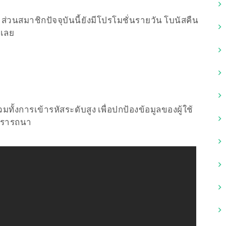
 ส่วนสมาชิกปัจจุบันนี้ยังมีโปรโมชั่นรายวัน โบนัสคืน
บเลย
้งการเข้ารหัสระดับสูง เพื่อปกป้องข้อมูลของผู้ใช้
่ปรารถนา