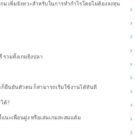
เกม เพิ่มจังหวะสำหรับในการทำกำไรโดยไม่ต้องลงทุน
ี่ รวมทั้งเกมยิงปลา
ก็ยืนยันตัวตน ก็สามารถเริ่มใช้งานได้ทันที
ะได้?
ชี้แนะเพื่อนฝูง หรือเล่นเกมสะสมแต้ม