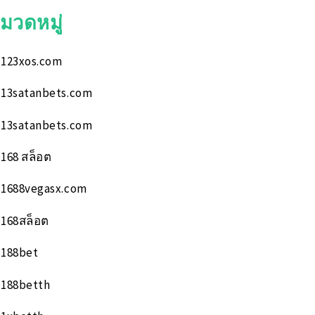
มวดหมู่
123xos.com
13satanbets.com
13satanbets.com
168 สล็อต
1688vegasx.com
168สล็อต
188bet
188betth