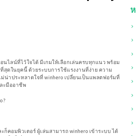
ห
ไลน์ที่ไว้ใจได้ มีเกมให้เลือกเล่นครบทุกแนว พร้อม
่ที่สุดในยุคนี้ ด้วยระบบการใช้แรงงานที่ง่าย ความ
ยไม่น่าประหลาดใจที่ winhero เปลี่ยนเป็นแพลตฟอร์มที่
และมืออาชีพ
ro?
ะก็คอมพิวเตอร์ ผู้เล่นสามารถ winhero เข้าระบบ ได้