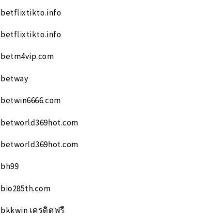
betflixtikto.info
betflixtikto.info
betm4vip.com
betway
betwin6666.com
betworld369hot.com
betworld369hot.com
bh99
bio285th.com
bkkwin เครดิตฟรี