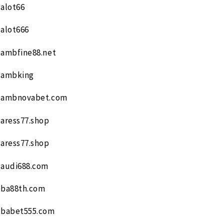
alot66
alot666
ambfine88.net
ambking
ambnovabet.com
aress77.shop
aress77.shop
audi688.com
ba88th.com
babet555.com