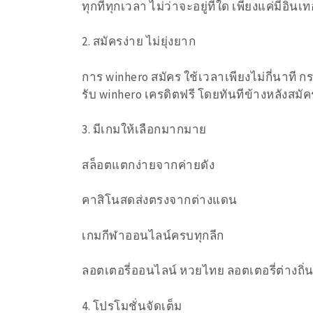
ทุกที่ทุกเวลา ไม่ว่าจะอยู่ที่ใด เพียงแค่มีอินเ
2. สมัครง่าย ไม่ยุ่งยาก
การ winhero สมัคร ใช้เวลาเพียงไม่กี่นาที ก
รับ winhero เครดิตฟรี โดยทันทีข้างหลังสมั
3. มีเกมให้เลือกมากมาย
สล็อตแตกง่ายจากค่ายดัง
คาสิโนสดส่งตรงจากต่างแดน
เกมกีฬาออนไลน์ครบทุกลีก
ลอตเตอรี่ออนไลน์ หวยไทย ลอตเตอรี่ต่างถิ่
4. โปรโมชั่นจัดเต็ม