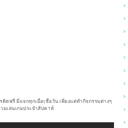
ดิตฟรี มีแจกทุกเมื่อเชื่อวัน เพียงแต่ทำกิจกรรมต่างๆ
่วมเล่นเกมประจำสัปดาห์