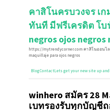
Skip
คาสิโนครบวงจร เกม
to
content
ทันที มีฟรีเครดิต โบ
negros ojos negros 
https://mytrendycorner.com คาสิโนออนไลน์
maquillaje para ojos negros
Blog
Contact
Lets get your new site up and
winhero สมัคร 28 Ma
เบทรองรับทุกบัญชีถ