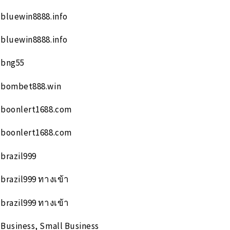
bluewin8888.info
bluewin8888.info
bng55
bombet888.win
boonlert1688.com
boonlert1688.com
brazil999
brazil999 ทางเข้า
brazil999 ทางเข้า
Business, Small Business