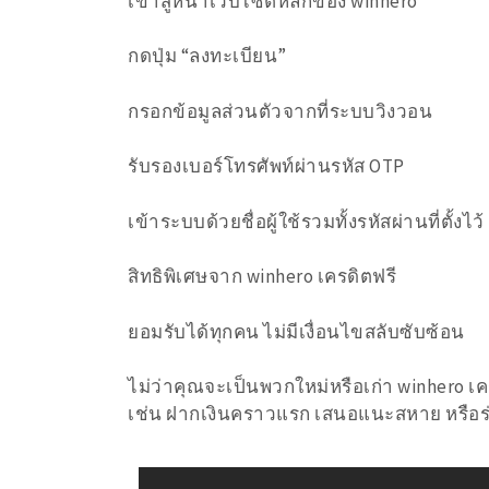
เข้าสู่หน้าเว็บไซต์หลักของ winhero
กดปุ่ม “ลงทะเบียน”
กรอกข้อมูลส่วนตัวจากที่ระบบวิงวอน
รับรองเบอร์โทรศัพท์ผ่านรหัส OTP
เข้าระบบด้วยชื่อผู้ใช้รวมทั้งรหัสผ่านที่ตั้งไว้
สิทธิพิเศษจาก winhero เครดิตฟรี
ยอมรับได้ทุกคน ไม่มีเงื่อนไขสลับซับซ้อน
ไม่ว่าคุณจะเป็นพวกใหม่หรือเก่า winhero เคร
เช่น ฝากเงินคราวแรก เสนอแนะสหาย หรือร