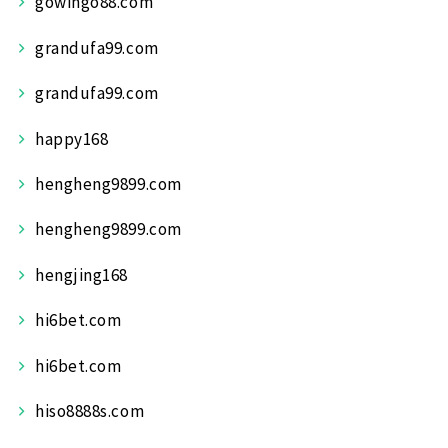
gowingo88.com
grandufa99.com
grandufa99.com
happy168
hengheng9899.com
hengheng9899.com
hengjing168
hi6bet.com
hi6bet.com
hiso8888s.com