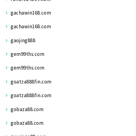
gachawin168.com
gachawin168.com
gaojing888
gem99ths.com
gem99ths.com
goatza888fin.com
goatza888fin.com
gobaza88.com
gobaza88.com