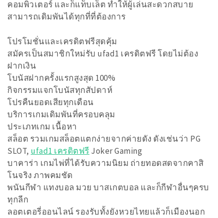
คอมพิวเตอร์ และก็แท็บเล็ต ทำให้ผู้เล่นสะดวกสบาย
สามารถเดิมพันได้ทุกที่ที่ต้องการ
โปรโมชั่นและเครดิตฟรีสุดคุ้ม
สมัครเป็นสมาชิกใหม่รับ ufad1 เครดิตฟรี โดยไม่ต้อง
ฝากเงิน
โบนัสฝากครั้งแรกสูงสุด 100%
กิจกรรมแจกโบนัสทุกสัปดาห์
โปรคืนยอดเสียทุกเดือน
บริการเกมเดิมพันที่ครอบคลุม
ประเภทเกม เนื้อหา
สล็อต รวมเกมสล็อตแตกง่ายจากค่ายดัง ดังเช่นว่า PG
SLOT,
ufad1 เครดิตฟรี
Joker Gaming
บาคาร่า เกมไพ่ที่ได้รับความนิยม ถ่ายทอดสดจากคาสิ
โนจริง ภาพคมชัด
พนันกีฬา แทงบอล มวย บาสเกตบอล และก็กีฬาอื่นๆครบ
ทุกลีก
ลอตเตอรี่ออนไลน์ รองรับทั้งยังหวยไทยแล้วก็เมืองนอก