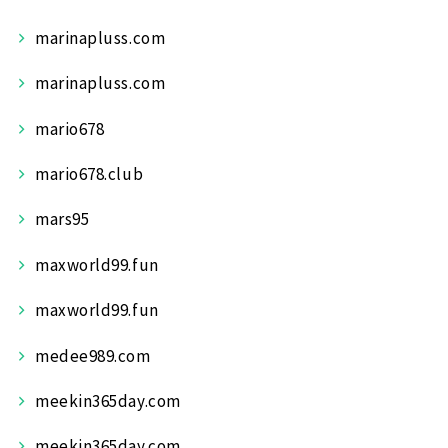
marinapluss.com
marinapluss.com
mario678
mario678.club
mars95
maxworld99.fun
maxworld99.fun
medee989.com
meekin365day.com
meekin365day.com