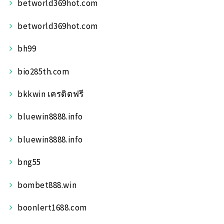
betworld369hot.com
betworld369hot.com
bh99
bio285th.com
bkkwin เครดิตฟรี
bluewin8888.info
bluewin8888.info
bng55
bombet888.win
boonlert1688.com