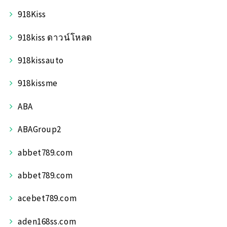
918Kiss
918kiss ดาวน์โหลด
918kissauto
918kissme
ABA
ABAGroup2
abbet789.com
abbet789.com
acebet789.com
aden168ss.com