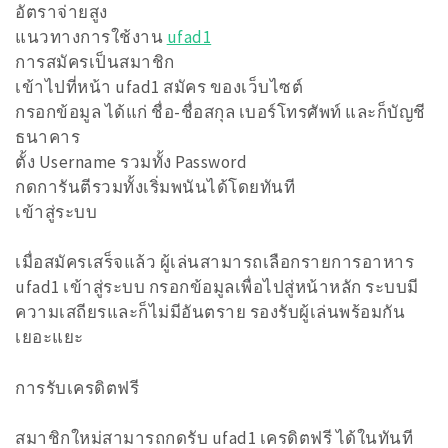
อัตราจ่ายสูง
แนวทางการใช้งาน
ufad1
การสมัครเป็นสมาชิก
เข้าไปที่หน้า ufad1 สมัคร ของเว็บไซต์
กรอกข้อมูล ได้แก่ ชื่อ-ชื่อสกุล เบอร์โทรศัพท์ และก็บัญชี
ธนาคาร
ตั้ง Username รวมทั้ง Password
กดการันตีรวมทั้งเริ่มพนันได้โดยทันที
เข้าสู่ระบบ
เมื่อสมัครเสร็จแล้ว ผู้เล่นสามารถเลือกรายการอาหาร
ufad1 เข้าสู่ระบบ กรอกข้อมูลเพื่อไปสู่หน้าหลัก ระบบมี
ความเสถียรและก็ไม่มีอันตราย รองรับผู้เล่นพร้อมกัน
เยอะแยะ
การรับเครดิตฟรี
สมาชิกใหม่สามารถกดรับ ufad1 เครดิตฟรี ได้ในทันที