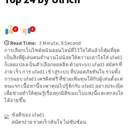
0
0
Read Time:
3 Minute, 9 Second
การเลือกเว็บไซต์พนันออนไลน์ที่ไว้ใจได้แล้วก็คุ้มที่สุด
เป็นสิ่งที่ผู้เล่นคนจำนวนไม่น้อยให้ความเอาใจใส่ ufad1
ก็เลยแปลงเป็นตัวเลือกยอดฮิต ด้วยระบบ ufad1 สมัคร ที่
ง่าย เร็ว การ ufad1 เข้าสู่ระบบ ที่ปลอดภัยทันใจ รวมทั้ง
การมอบ ufad1 เครดิตฟรี ที่ช่วยเพิ่มทุนให้กับผู้เล่นตั้งแต่
หนแรก เนื้อหานี้จะพาคุณไปรู้จักกับ ufad1 อย่างประณีต
เพื่อช่วยทำให้คุณรู้เรื่องทุกมิติของเว็บแห่งนี้และตกลงใจ
ได้ง่ายขึ้น
ข้อดีของ ufad1
สมัครง่าย รวดเร็วทันใจ ไม่ซับซ้อน