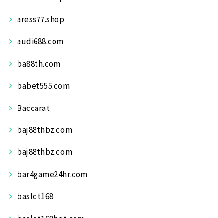
aress77.shop
audi688.com
ba88th.com
babet555.com
Baccarat
baj88thbz.com
baj88thbz.com
bar4game24hr.com
baslot168