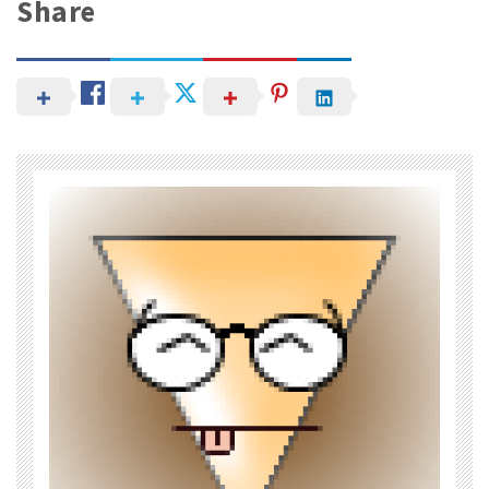
Share