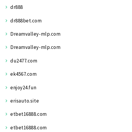
dr888
dr888bet.com
Dreamvalley-mlp.com
Dreamvalley-mlp.com
du2477.com
ek4567.com
enjoy24.fun
erisauto.site
etbet16888.com
etbet16888.com