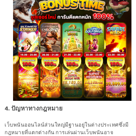
4. ปัญหาทางกฎหมาย
เว็บพนันออนไลน์ส่วนใหญ่มีฐานอยู่ในต่างประเทศซึ่งมี
กฎหมายที่แตกต่างกัน การเล่นผ่านเว็บพนันอาจ