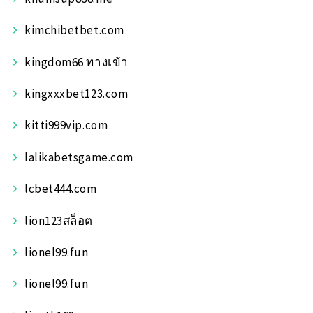
kimchibetbet.com
kingdom66 ทางเข้า
kingxxxbet123.com
kitti999vip.com
lalikabetsgame.com
lcbet444.com
lion123สล็อต
lionel99.fun
lionel99.fun