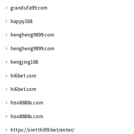
grandufa99.com
happy168
hengheng9899.com
hengheng9899.com
hengjing168
hi6bet.com
hi6bet.com
hiso8888s.com
hiso8888s.com
https://sretthi99.bet/enter/