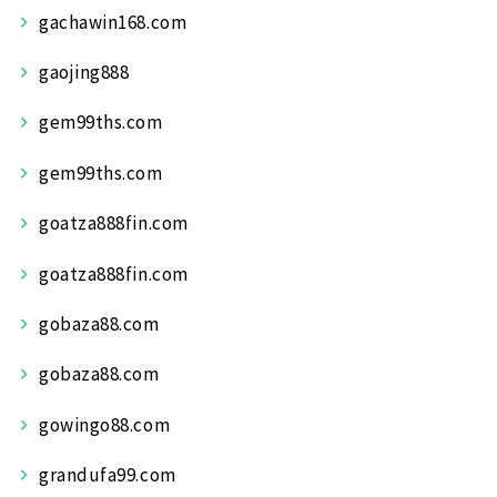
gachawin168.com
gaojing888
gem99ths.com
gem99ths.com
goatza888fin.com
goatza888fin.com
gobaza88.com
gobaza88.com
gowingo88.com
grandufa99.com