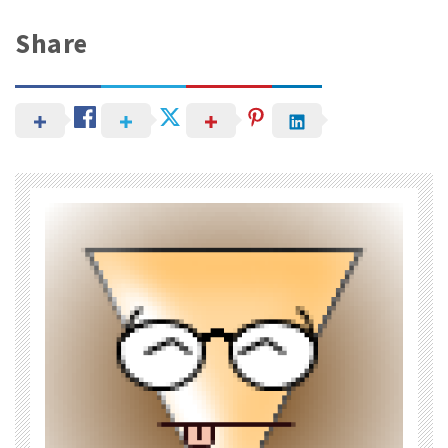
Share