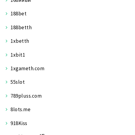
168สล็อต
188bet
188betth
1xbetth
1xbit1
1xgameth.com
55slot
789pluss.com
8lots.me
918Kiss