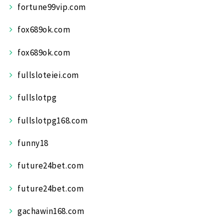
fortune99vip.com
fox689ok.com
fox689ok.com
fullsloteiei.com
fullslotpg
fullslotpg168.com
funny18
future24bet.com
future24bet.com
gachawin168.com