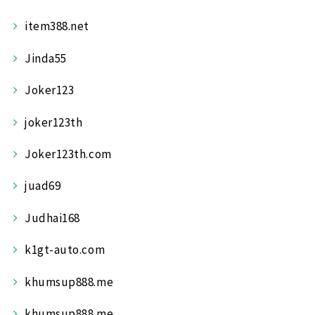
item388.net
Jinda55
Joker123
joker123th
Joker123th.com
juad69
Judhai168
k1gt-auto.com
khumsup888.me
khumsup888.me