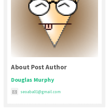
About Post Author
Douglas Murphy
seoaba01@gmail.com