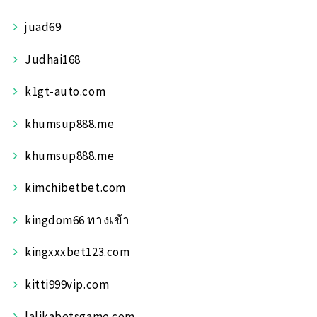
juad69
Judhai168
k1gt-auto.com
khumsup888.me
khumsup888.me
kimchibetbet.com
kingdom66 ทางเข้า
kingxxxbet123.com
kitti999vip.com
lalikabetsgame.com