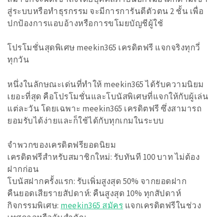
สู่ระบบหรือทำธุรกรรม จะมีการการันตีตัวตน 2 ชั้น เพื่อ
ปกป้องการแอบอ้างหรือการขโมยบัญชีผู้ใช้
โปรโมชั่นสุดพิเศษ meekin365 เครดิตฟรี แจกจริงทุกวี่
ทุกวัน
หนึ่งในลักษณะเด่นที่ทำให้ meekin365 ได้รับความนิยม
เยอะที่สุด คือโปรโมชั่นและโบนัสพิเศษที่แจกให้กับผู้เล่น
แต่ละวัน โดยเฉพาะ meekin365 เครดิตฟรี ซึ่งสามารถ
ยอมรับได้ง่ายและก็ใช้ได้กับทุกเกมในระบบ
จำพวกของเครดิตฟรียอดนิยม
เครดิตฟรีสำหรับสมาชิกใหม่: รับทันที 100 บาท ไม่ต้อง
ฝากก่อน
โบนัสฝากครั้งแรก: รับเพิ่มสูงสุด 50% จากยอดฝาก
คืนยอดเสียรายสัปดาห์: คืนสูงสุด 10% ทุกสัปดาห์
กิจกรรมพิเศษ:
meekin365 สมัคร
แจกเครดิตฟรีในช่วง