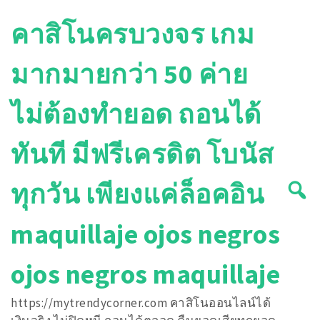
Skip
คาสิโนครบวงจร เกม
to
content
มากมายกว่า 50 ค่าย
ไม่ต้องทำยอด ถอนได้
ทันที มีฟรีเครดิต โบนัส
ทุกวัน เพียงแค่ล็อคอิน
maquillaje ojos negros
ojos negros maquillaje
https://mytrendycorner.com คาสิโนออนไลน์ได้