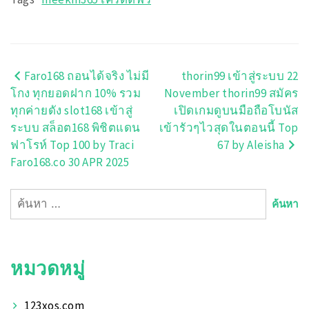
Faro168 ถอนได้จริง ไม่มี
thorin99 เข้าสู่ระบบ 22
แนะแนว
โกง ทุกยอดฝาก 10% รวม
November thorin99 สมัคร
เรื่อง
ทุกค่ายดัง slot168 เข้าสู่
เปิดเกมดูบนมือถือโบนัส
ระบบ สล็อต168 พิชิตแดน
เข้ารัวๆไวสุดในตอนนี้ Top
ฟาโรห์ Top 100 by Traci
67 by Aleisha
Faro168.co 30 APR 2025
ค้นหา
สำหรับ:
หมวดหมู่
123xos.com