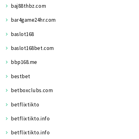
baj88thbz.com
bar4game24hr.com
baslot168
baslot168bet.com
bbp168.me
bestbet
betboxclubs.com
betflixtikto
betflixtikto.info
betflixtikto.info