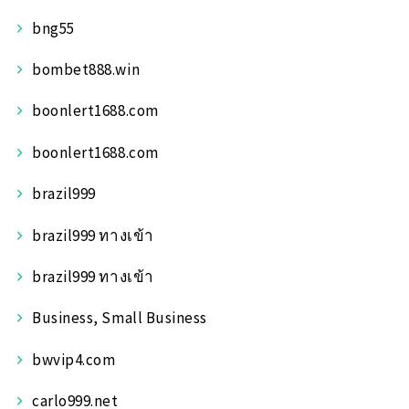
bng55
bombet888.win
boonlert1688.com
boonlert1688.com
brazil999
brazil999 ทางเข้า
brazil999 ทางเข้า
Business, Small Business
bwvip4.com
carlo999.net