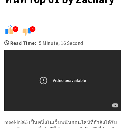
0
0
Read Time:
5 Minute, 16 Second
meekin365 เป็นหนึ่งในเว็บพนันออนไลน์ที่กำลังได้รับ