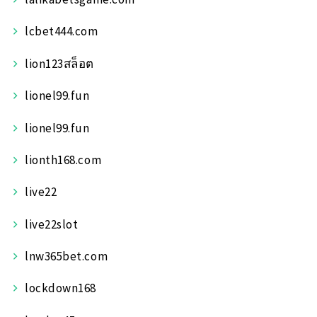
lcbet444.com
lion123สล็อต
lionel99.fun
lionel99.fun
lionth168.com
live22
live22slot
lnw365bet.com
lockdown168