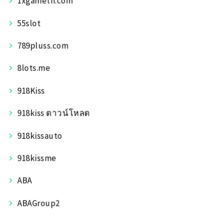
1xgameth.com
55slot
789pluss.com
8lots.me
918Kiss
918kiss ดาวน์โหลด
918kissauto
918kissme
ABA
ABAGroup2