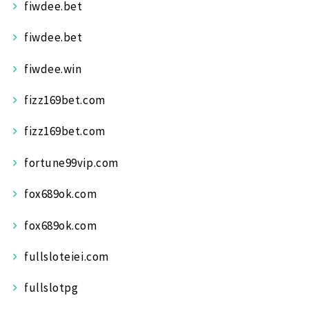
fiwdee.bet
fiwdee.bet
fiwdee.win
fizz169bet.com
fizz169bet.com
fortune99vip.com
fox689ok.com
fox689ok.com
fullsloteiei.com
fullslotpg