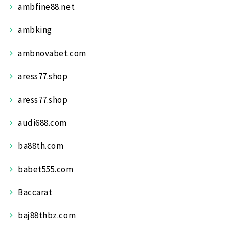
ambfine88.net
ambking
ambnovabet.com
aress77.shop
aress77.shop
audi688.com
ba88th.com
babet555.com
Baccarat
baj88thbz.com