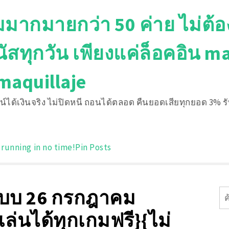
มากมายกว่า 50 ค่าย ไม่ต้
นัสทุกวัน เพียงแค่ล็อคอิน ma
maquillaje
ได้เงินจริง ไม่ปิดหนี ถอนได้ตลอด คืนยอดเสียทุกยอด 3% รั
Search
 running in no time!
Pin Posts
for:
ระบบ 26 กรกฎาคม
ค้
สำ
ล่นได้ทุกเกมฟรี}{ไม่