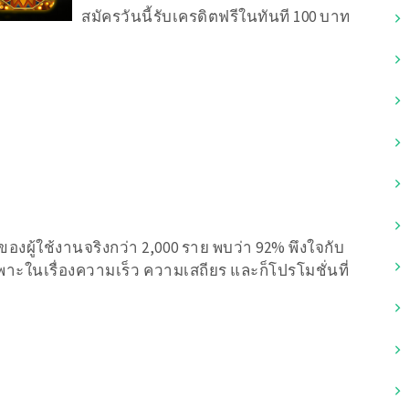
สมัครวันนี้รับเครดิตฟรีในทันที 100 บาท
งผู้ใช้งานจริงกว่า 2,000 ราย พบว่า 92% พึงใจกับ
ะในเรื่องความเร็ว ความเสถียร และก็โปรโมชั่นที่