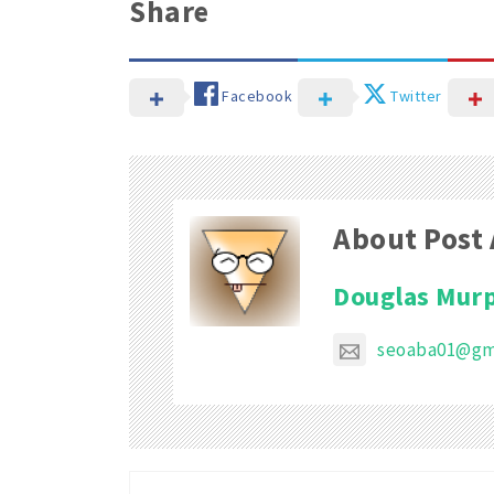
Share
Facebook
Twitter
About Post
Douglas Mur
seoaba01@gm