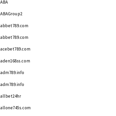
ABA
ABAGroup2
abbet789.com
abbet789.com
acebet789.com
aden168ss.com
adm789.info
adm789.info
allbet24hr
allone745s.com