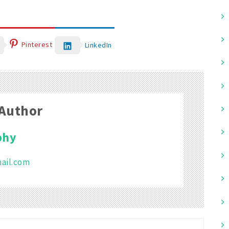
Pinterest
LinkedIn
 Author
phy
ail.com