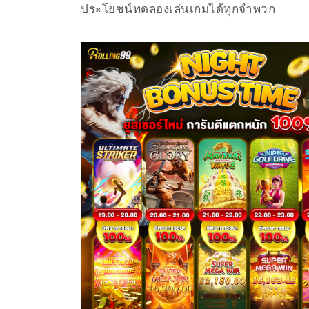
ประโยชน์ทดลองเล่นเกมได้ทุกจำพวก