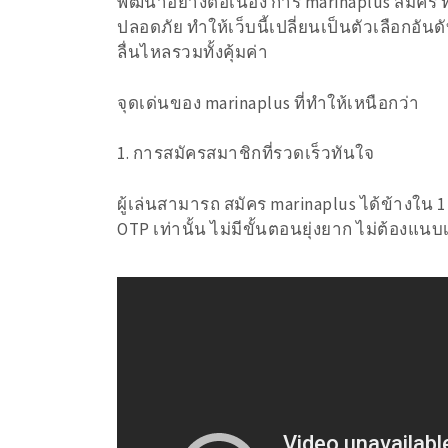
พัฒนาอย่างต่อเนื่อง การ marinaplus สมัคร ท
ปลอดภัย ทำให้เว็บนี้เปลี่ยนเป็นตัวเลือกอั
ลื่นไหลรวมทั้งคุ้มค่า
จุดเด่นของ marinaplus ที่ทำให้เหนือกว่า
1. การสมัครสมาชิกที่รวดเร็วทันใจ
ผู้เล่นสามารถ สมัคร marinaplus ได้ข้างใน
OTP เท่านั้น ไม่มีขั้นตอนยุ่งยาก ไม่ต้องแ