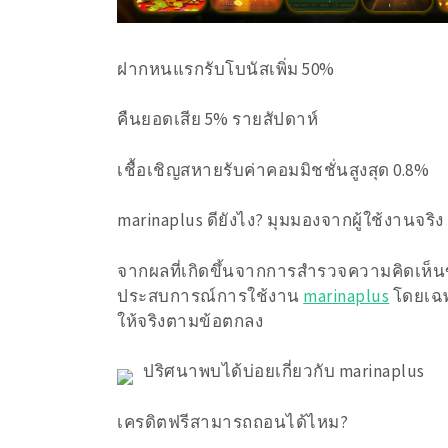
ฝากหนแรกรับโบนัสเพิ่ม 50%
คืนยอดเสีย 5% รายสัปดาห์
เชื้อเชิญสหายรับค่าคอมมิชชั่นสูงสุด 0.8%
marinaplus ดียังไง? มุมมองจากผู้ใช้งานจริง
จากผลที่เกิดขึ้นจากการสำรวจความคิดเห็นขอ
ประสบการณ์การใช้งาน
marinaplus
โดยเฉพา
ให้จริงตามข้อตกลง
ปริศนาพบได้บ่อยเกี่ยวกับ marinaplus
เครดิตฟรีสามารถถอนได้ไหม?