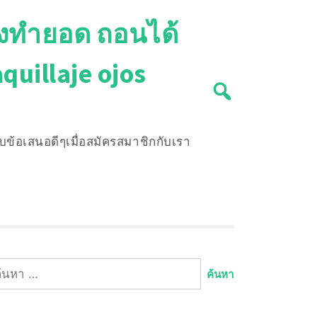
องทำยอด ถอนได้
quillaje ojos
บข้อเสนอดีๆเมื่อสมัครสมาชิกกับเรา
นหา
หรับ: