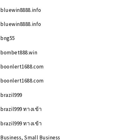
bluewin8888.info
bluewin8888.info
bng55
bombet888.win
boonlert1688.com
boonlert1688.com
brazil999
brazil999 ทางเข้า
brazil999 ทางเข้า
Business, Small Business