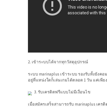
2. เข้าระบบได้จากทุกวัสดุอุปกรณ์
ระบบ marinaplus เข้าระบบ รองรับทั้งยังคอมพ
อยู่ที่แหน่งใดก็เล่นเกมได้ตลอด 1 วัน แค่เพีย
3. รับเครดิตฟรีแบบไม่มีเงื่อนไข
เมื่อสมัครเสร็จสามารถรับ marinaplus เครดิ