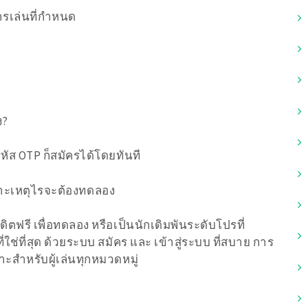
ารเล่นที่กำหนด
ง?
รหัส OTP ก็สมัครได้โดยทันที
พราะเหตุไรจะต้องทดลอง
ดิตฟรี เพื่อทดลอง หรือเป็นนักเดิมพันระดับโปรที่
ใช่ที่สุด ด้วยระบบ สมัคร และ เข้าสู่ระบบ ที่สบาย การ
าะสำหรับผู้เล่นทุกหมวดหมู่