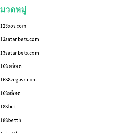
มวดหมู่
123xos.com
13satanbets.com
13satanbets.com
168 สล็อต
1688vegasx.com
168สล็อต
188bet
188betth