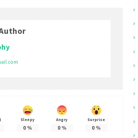
 Author
phy
ail.com
Sleepy
Angry
Surprise
d
0
%
0
%
0
%