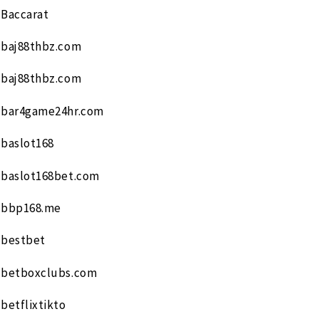
Baccarat
baj88thbz.com
baj88thbz.com
bar4game24hr.com
baslot168
baslot168bet.com
bbp168.me
bestbet
betboxclubs.com
betflixtikto