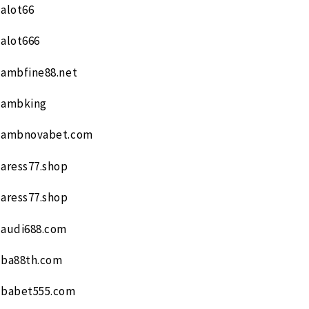
alot66
alot666
ambfine88.net
ambking
ambnovabet.com
aress77.shop
aress77.shop
audi688.com
ba88th.com
babet555.com