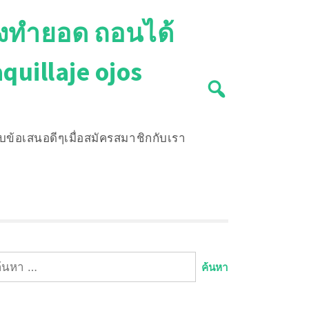
องทำยอด ถอนได้
quillaje ojos
บข้อเสนอดีๆเมื่อสมัครสมาชิกกับเรา
นหา
หรับ: