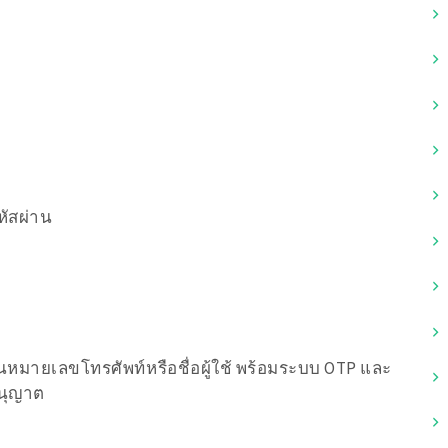
หัสผ่าน
่านหมายเลขโทรศัพท์หรือชื่อผู้ใช้ พร้อมระบบ OTP และ
อนุญาต