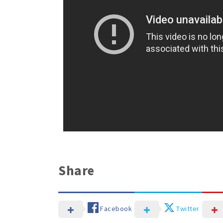
Share
Facebook
Twitter