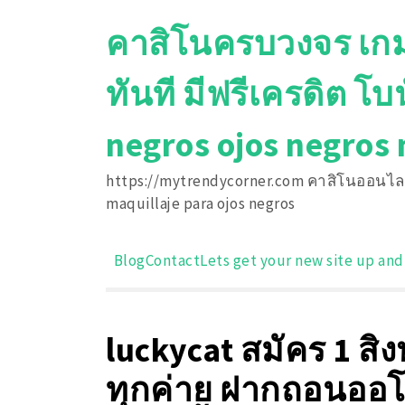
Skip
คาสิโนครบวงจร เกม
to
content
ทันที มีฟรีเครดิต โบ
negros ojos negros 
https://mytrendycorner.com คาสิโนออนไลน์
maquillaje para ojos negros
Blog
Contact
Lets get your new site up and
luckycat สมัคร 1 ส
ทุกค่าย ฝากถอนออโต