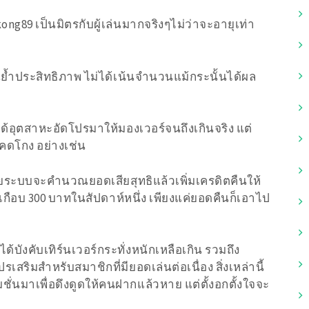
ong89 เป็นมิตรกับผู้เล่นมากจริงๆไม่ว่าจะอายุเท่า
นย้ำประสิทธิภาพ ไม่ได้เน้นจำนวนแม้กระนั้นได้ผล
ได้อุตสาหะอัดโปรมาให้มองเวอร์จนถึงเกินจริง แต่
่คดโกง อย่างเช่น
ดยระบบจะคำนวณยอดเสียสุทธิแล้วเพิ่มเครดิตคืนให้
เกือบ 300 บาทในสัปดาห์หนึ่ง เพียงแค่ยอดคืนก็เอาไป
้บังคับเทิร์นเวอร์กระทั่งหนักเหลือเกิน รวมถึง
ริมสำหรับสมาชิกที่มียอดเล่นต่อเนื่อง สิ่งเหล่านี้
ั่นมาเพื่อดึงดูดให้คนฝากแล้วหาย แต่ตั้งอกตั้งใจจะ