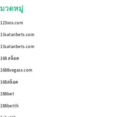
มวดหมู่
123xos.com
13satanbets.com
13satanbets.com
168 สล็อต
1688vegasx.com
168สล็อต
188bet
188betth