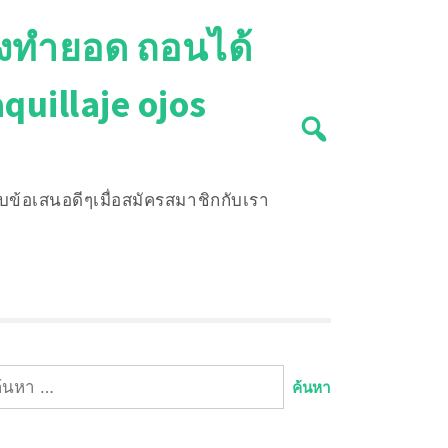
องทำยอด ถอนได้
quillaje ojos
บข้อเสนอดีๆเมื่อสมัครสมาชิกกับเรา
นหา
หรับ: