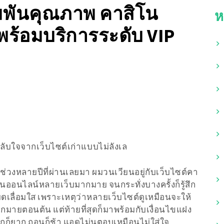
ิมพันคุณภาพ คาสิโน
ห
 พร้อมบริการระดับ VIP
ลับใจจากเว็บไซต์เก่าแบบไม่ลังเล
ช่วงหลายปีที่ผ่านเลยมา ผมวนเวียนอยู่กับเว็บไซต์คา
โนออนไลน์หลายเว็บมากมาย จนกระทั่งบางครั้งก็รู้สึก
ดเลื่อมใส เพราะเหตุว่าหลายเว็บไซต์ดูเหมือนจะให้
กมายตอนต้น แต่ท้ายที่สุดก็มาพร้อมกับเงื่อนไขแฝง
กก็ยาก ถอนก็ช้า แอดไม่นตอบเหมือนไม่ใส่ใจ