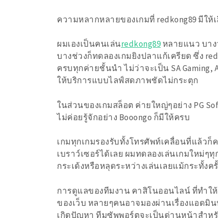
ความหลากหลายของเกมที่ redkong89 มีให้เล
ผมเองเป็นคนเล่น
redkong89
หลายแนว บางวั
บางช่วงก็ทดลองเกมยิงปลาแก้เครียด ซึ่ง re
ครบทุกค่ายชั้นนำ ไม่ว่าจะเป็น SA Gaming, 
ให้บริการแบบไลฟ์สดภาพชัดไม่กระตุก
ในส่วนของเกมสล็อต ค่ายใหญ่ๆอย่าง PG Soft, 
ไม่ค่อยรู้จักอย่าง Booongo ก็มีให้ครบ
เกมทุกเกมรองรับทั้งโทรศัพท์เคลื่อนที่แล้ว
เบราว์เซอร์ได้เลย ผมทดลองเล่นเกมใหม่ๆทุก
กระเด้งหรือหลุดระหว่างเล่นเลยแม้กระทั้งครั
การดูแลของทีมงาน คาสิโนออนไลน์ ที่ทำให้ผู
ของเว็บ หลายๆคนอาจมองผ่านเรื่องแอดมินบร
เกิดปัญหา ทีมซัพพอร์ตจะเป็นด่านหน้าสำหรั