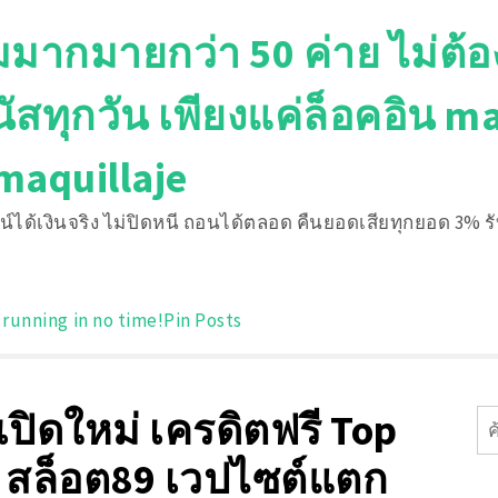
มากมายกว่า 50 ค่าย ไม่ต้
นัสทุกวัน เพียงแค่ล็อคอิน ma
maquillaje
ได้เงินจริง ไม่ปิดหนี ถอนได้ตลอด คืนยอดเสียทุกยอด 3% รั
Search
 running in no time!
Pin Posts
for:
ปิดใหม่ เครดิตฟรี Top
ค้
สำ
0 สล็อต89 เวปไซต์แตก