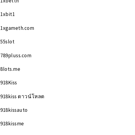
1xbetth
1xbit1
1xgameth.com
55slot
789pluss.com
8lots.me
918Kiss
918kiss ดาวน์โหลด
918kissauto
918kissme